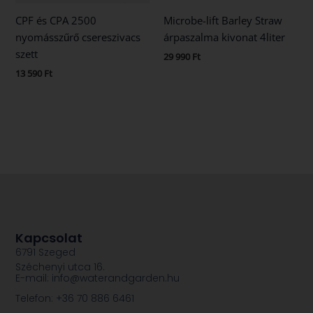
CPF és CPA 2500
Microbe-lift Barley Straw
nyomásszűrő csereszivacs
árpaszalma kivonat 4liter
szett
29 990
Ft
13 590
Ft
Kapcsolat
6791 Szeged
Széchenyi utca 16.
E-mail: info@waterandgarden.hu
Telefon: +36 70 886 6461