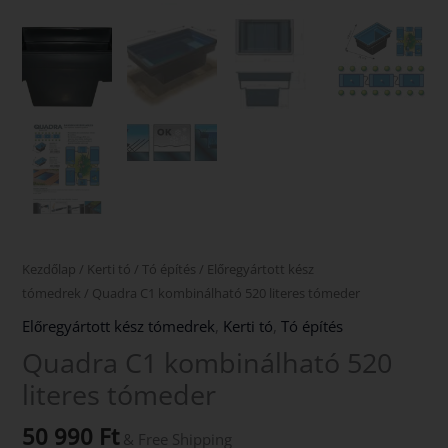
Kezdőlap
/
Kerti tó
/
Tó építés
/
Előregyártott kész
tómedrek
/ Quadra C1 kombinálható 520 literes tómeder
Előregyártott kész tómedrek
,
Kerti tó
,
Tó építés
Quadra C1 kombinálható 520
literes tómeder
50 990
Ft
& Free Shipping