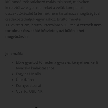
kifúrandó csőcsatlakozó nyílás található, melyeken
keresztül az egyes medreket a velük kompatibilis
összekötőkészlet (a termék nem tartalmazza) segítségével
csatlakoztathatjuk egymáshoz. Bruttó méretei
118*78*70cm, bruttó űrtartalma 520 liter.
A termék nem
tartalmaz összekötő készletet, azt külön lehet
megvásárolni.
Jellemzők:
Előre gyártott tómeder a gyors és kényelmes kerti
tavacska kialakításához
Fagy és UV álló
Ültetőzóna
Környezetbarát
Gyártó: UBBINK