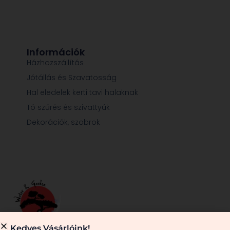
Információk
Házhozszállítás
Jótállás és Szavatosság
Hal eledelek kerti tavi halaknak
Tó szűrés és szivattyúk
Dekorációk, szobrok
Kedves Vásárlóink!