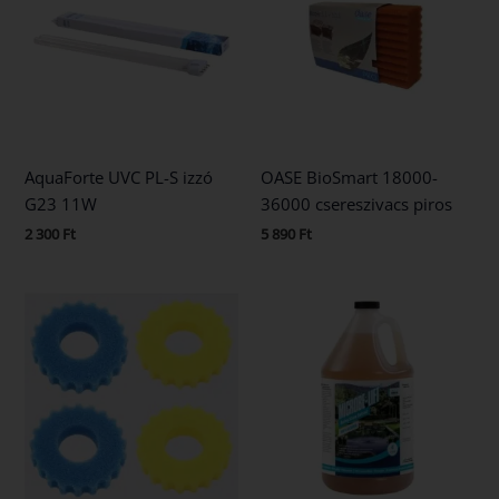
AquaForte UVC PL-S izzó
OASE BioSmart 18000-
G23 11W
36000 csereszivacs piros
2 300
Ft
5 890
Ft