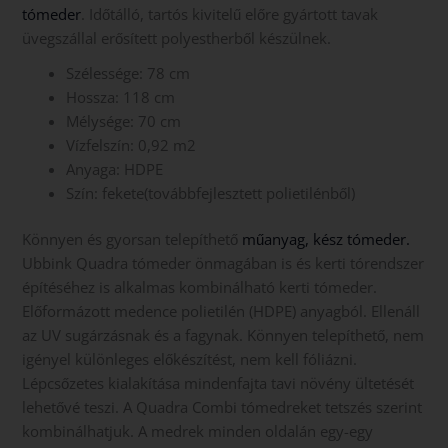
tómeder
. Időtálló, tartós kivitelű előre gyártott tavak
üvegszállal erősített polyestherből készülnek.
Szélessége: 78 cm
Hossza: 118 cm
Mélysége: 70 cm
Vízfelszín: 0,92 m2
Anyaga: HDPE
Szín: fekete(továbbfejlesztett polietilénből)
Könnyen és gyorsan telepíthető
műanyag, kész tómeder.
Ubbink Quadra tómeder önmagában is és kerti tórendszer
építéséhez is alkalmas kombinálható kerti tómeder.
Előformázott medence polietilén (HDPE) anyagból. Ellenáll
az UV sugárzásnak és a fagynak. Könnyen telepíthető, nem
igényel különleges előkészítést, nem kell fóliázni.
Lépcsőzetes kialakítása mindenfajta tavi növény ültetését
lehetővé teszi. A Quadra Combi tómedreket tetszés szerint
kombinálhatjuk. A medrek minden oldalán egy-egy