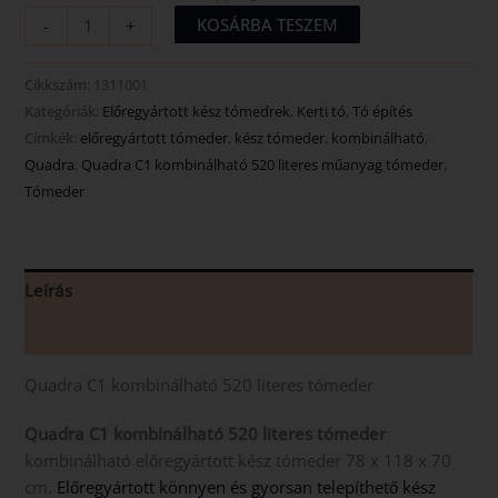
KOSÁRBA TESZEM
-
+
Cikkszám:
1311001
Kategóriák:
Előregyártott kész tómedrek
,
Kerti tó
,
Tó építés
Címkék:
előregyártott tómeder
,
kész tómeder
,
kombinálható
,
Quadra
,
Quadra C1 kombinálható 520 literes műanyag tómeder
,
Tómeder
Leírás
Vélemények (0)
Quadra C1 kombinálható 520 literes tómeder
Quadra C1 kombinálható 520 literes tómeder
kombinálható előregyártott kész tómeder 78 x 118 x 70
cm.
Előregyártott könnyen és gyorsan telepíthető kész