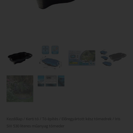
Kezdőlap
/
Kerti tó
/
Tó építés
/
Előregyártott kész tómedrek
/ Iris
SIII 530 literes műanyag tómeder