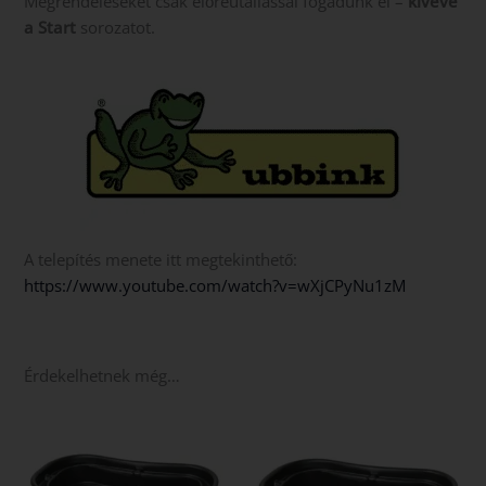
Megrendeléseket csak előreutallással fogadunk el –
kivéve
a Start
sorozatot.
A telepítés menete itt megtekinthető:
https://www.youtube.com/watch?v=wXjCPyNu1zM
Érdekelhetnek még…