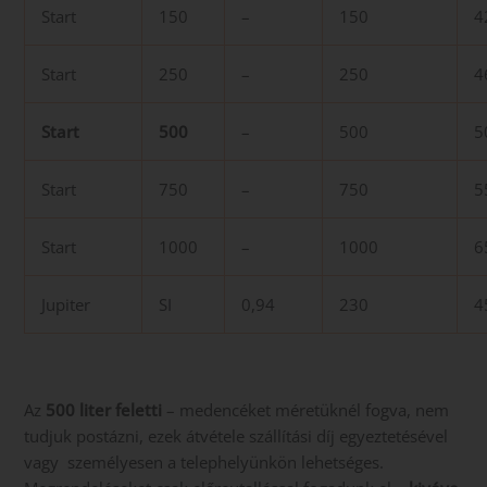
Start
150
–
150
4
Start
250
–
250
4
Start
500
–
500
5
Start
750
–
750
5
Start
1000
–
1000
6
Jupiter
SI
0,94
230
4
Az
500 liter feletti
– medencéket méretüknél fogva, nem
tudjuk postázni, ezek átvétele szállítási díj egyeztetésével
vagy személyesen a telephelyünkön lehetséges.