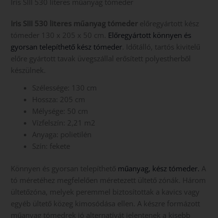
Iris SIII 530 literes műanyag tómeder
Iris SIII 530 literes műanyag tómeder
előregyártott kész
tómeder 130 x 205 x 50 cm.
Előregyártott könnyen és
gyorsan telepíthető kész tómeder
. Időtálló, tartós kivitelű
előre gyártott tavak üvegszállal erősített polyestherből
készülnek.
Szélessége: 130 cm
Hossza: 205 cm
Mélysége: 50 cm
Vízfelszín: 2,21 m2
Anyaga: polietilén
Szín: fekete
Könnyen és gyorsan telepíthető
műanyag, kész tómeder.
A
tó méretéhez megfelelően méretezett ültető zónák. Három
ültetőzóna, melyek peremmel biztosítottak a kavics vagy
egyéb ültető közeg kimosódása ellen. A készre formázott
műanyag tómedrek jó alternatívát jelentenek a kisebb