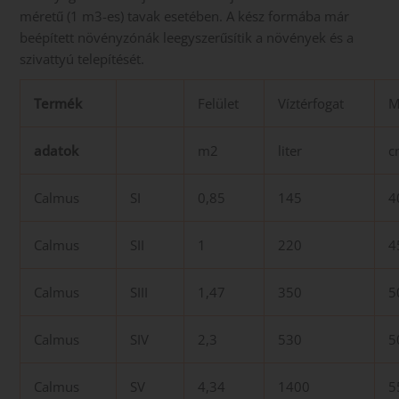
méretű (1 m3-es) tavak esetében. A kész formába már
beépített növényzónák leegyszerűsítik a növények és a
szivattyú telepítését.
Termék
Felület
Víztérfogat
M
adatok
m2
liter
c
Calmus
SI
0,85
145
4
Calmus
SII
1
220
4
Calmus
SIII
1,47
350
5
Calmus
SIV
2,3
530
5
Calmus
SV
4,34
1400
5