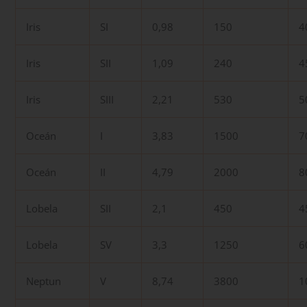
Iris
SI
0,98
150
4
Iris
SII
1,09
240
4
Iris
SIII
2,21
530
5
Oceán
I
3,83
1500
7
Oceán
II
4,79
2000
8
Lobela
SII
2,1
450
4
Lobela
SV
3,3
1250
6
Neptun
V
8,74
3800
1