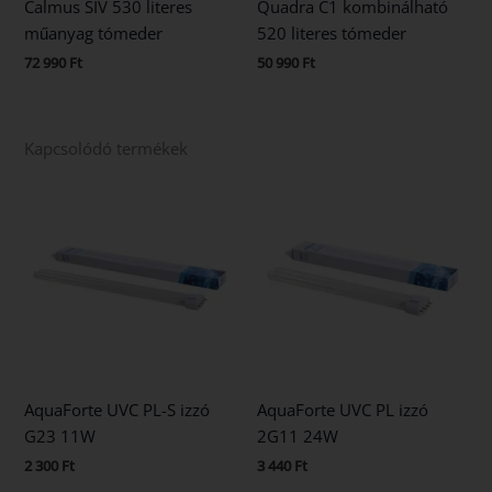
Calmus SIV 530 literes
Quadra C1 kombinálható
műanyag tómeder
520 literes tómeder
72 990
Ft
50 990
Ft
Kapcsolódó termékek
AquaForte UVC PL-S izzó
AquaForte UVC PL izzó
G23 11W
2G11 24W
2 300
Ft
3 440
Ft