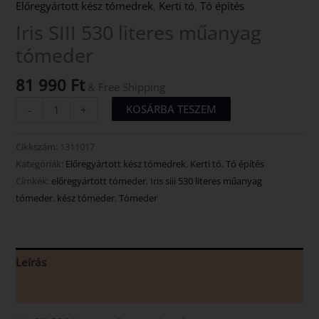
Előregyártott kész tómedrek
,
Kerti tó
,
Tó építés
Iris SIII 530 literes műanyag
tómeder
81 990
Ft
& Free Shipping
KOSÁRBA TESZEM
-
+
Cikkszám:
1311017
Kategóriák:
Előregyártott kész tómedrek
,
Kerti tó
,
Tó építés
Címkék:
előregyártott tómeder
,
Iris siii 530 literes műanyag
tómeder
,
kész tómeder
,
Tómeder
Leírás
Vélemények (0)