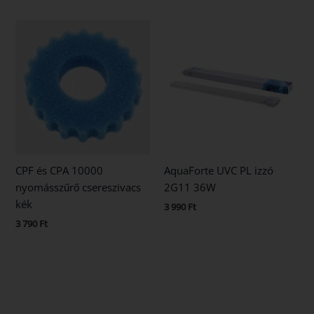
CPF és CPA 10000
AquaForte UVC PL izzó
nyomásszűrő csereszivacs
2G11 36W
kék
3 990
Ft
3 790
Ft