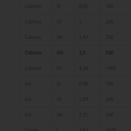
Calmus
SI
0,85
145
Calmus
SII
1
220
Calmus
SIII
1,47
350
Calmus
SIV
2,3
530
Calmus
SV
4,34
1400
Iris
SI
0,98
150
Iris
SII
1,09
240
Iris
SIII
2,21
530
Oceán
I
3,83
1500