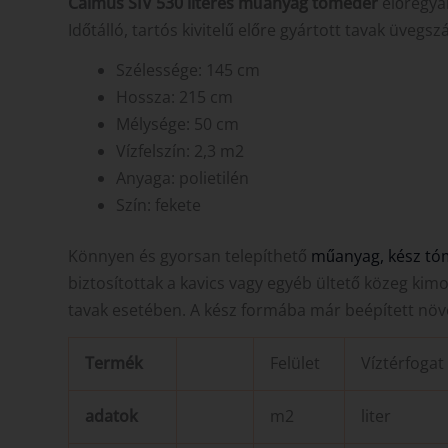
Calmus SIV 530 literes műanyag tómeder
előregyá
Időtálló, tartós kivitelű előre gyártott tavak üvegsz
Szélessége: 145 cm
Hossza: 215 cm
Mélysége: 50 cm
Vízfelszín: 2,3 m2
Anyaga: polietilén
Szín: fekete
Könnyen és gyorsan telepíthető
műanyag, kész tó
biztosítottak a kavics vagy egyéb ültető közeg ki
tavak esetében. A kész formába már beépített növé
Termék
Felület
Víztérfogat
adatok
m2
liter