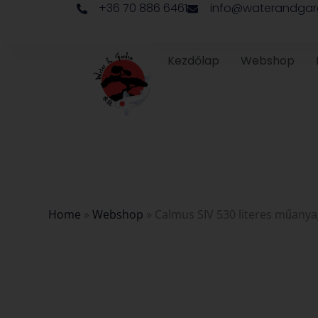
+36 70 886 6461
info@waterandgar
Skip
to
content
Kezdőlap
Webshop
Home
»
Webshop
»
Calmus SIV 530 literes műany