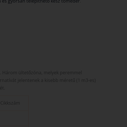
 és gyorsan telepíthető kész tómeder
.
k. Három ültetőzóna, melyek peremmel
rnatívát jelentenek a kisebb méretű (1 m3-es)
ét.
Cikkszám