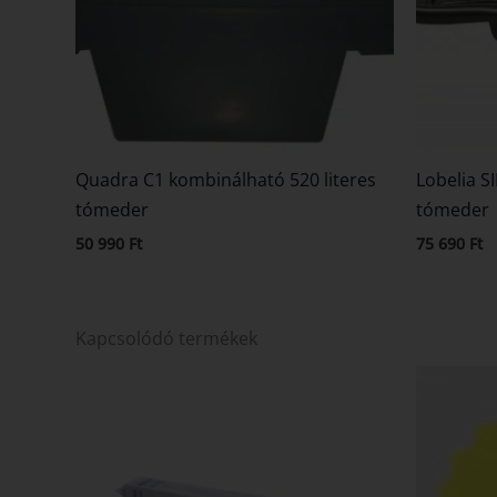
Quadra C1 kombinálható 520 literes
Lobelia S
tómeder
tómeder
50 990
Ft
75 690
Ft
Kapcsolódó termékek