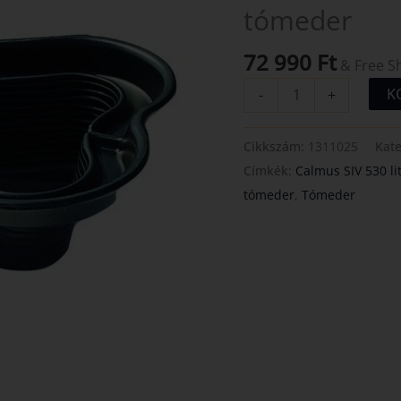
tómeder
tómeder
mennyiség
72 990
Ft
& Free S
K
-
+
Cikkszám:
1311025
Kat
Címkék:
Calmus SIV 530 l
tómeder
,
Tómeder