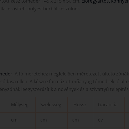
rtott kész tómeder 145 x 215 x 50 cm.
Előregyártott könnyen
állal erősített polyestherből készülnek.
meder.
A tó méretéhez megfelelően méretezett ültető zóná
mosódása ellen. A készre formázott műanyag tómedrek jó alte
nyzónák leegyszerűsítik a növények és a szivattyú telepítés
Mélység
Szélesség
Hossz
Garancia
cm
cm
cm
év