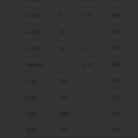
Oceán
II
4,79
2000
Lobela
SII
2,1
450
Lobela
SV
3,3
1250
Neptun
V
8,74
3800
Start
150
–
150
Start
250
–
250
Start
500
–
500
Start
750
–
750