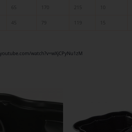
65
170
215
10
45
79
119
15
.youtube.com/watch?v=wXjCPyNu1zM