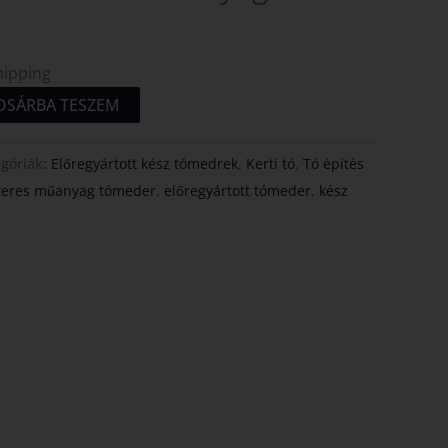
hipping
OSÁRBA TESZEM
egóriák:
Előregyártott kész tómedrek
,
Kerti tó
,
Tó építés
iteres műanyag tómeder
,
előregyártott tómeder
,
kész