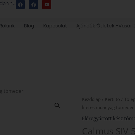
F
F
Y
den.hu
a
a
o
c
c
u
e
e
t
b
b
u
o
o
b
Rólunk
Blog
Kapcsolat
Ajándék Ötletek -Vásárl
o
o
e
k
k
ag tómeder
Calmus
Kezdőlap
/
Kerti tó
/
Tó ép
SIV
literes műanyag tómeder
530
Előregyártott kész tóm
literes
Calmus SIV 
műanyag