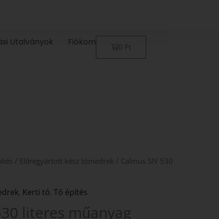
ási Utalványok
Fiókom
Kosár
0
Ft
ítés
/
Előregyártott kész tómedrek
/ Calmus SIV 530
edrek
,
Kerti tó
,
Tó építés
530 literes műanyag