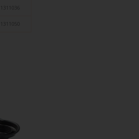
1311036
1311050