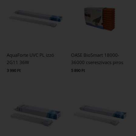
AquaForte UVC PL izzó
OASE BioSmart 18000-
2G11 36W
36000 csereszivacs piros
3 990
Ft
5 890
Ft