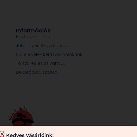
Információk
Házhozszállítás
Jótállás és Szavatosság
Hal eledelek kerti tavi halaknak
Tó szűrés és szivattyúk
Dekorációk, szobrok
Kedves Vásárlóink!