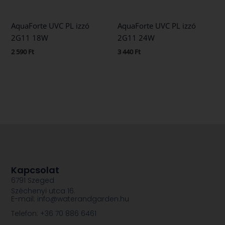
AquaForte UVC PL izzó
AquaForte UVC PL izzó
2G11 18W
2G11 24W
2 590
Ft
3 440
Ft
Kapcsolat
6791 Szeged
Széchenyi utca 16.
E-mail: info@waterandgarden.hu
Telefon: +36 70 886 6461