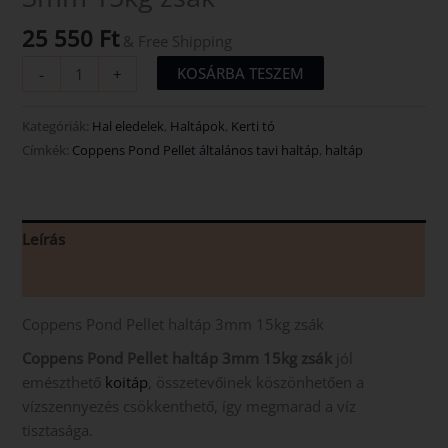
25 550
Ft
& Free Shipping
KOSÁRBA TESZEM
-
+
Kategóriák:
Hal eledelek
,
Haltápok
,
Kerti tó
Címkék:
Coppens Pond Pellet általános tavi haltáp
,
haltáp
Leírás
Vélemények (0)
Coppens Pond Pellet haltáp 3mm 15kg zsák
Coppens Pond Pellet haltáp 3mm 15kg zsák
jól
emészthető
koitáp
, összetevőinek köszönhetően a
vízszennyezés csökkenthető, így megmarad a víz
tisztasága.