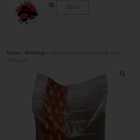
Skip
Kosár
0
Ft
to
content
Home
»
Webshop
»
Coppens Pond Pellet haltáp 3mm
15kg zsák
Coppens
Pond
Pellet
haltáp
3mm
15kg
zsák
mennyiség