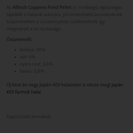
Az
Alltech Coppens Pond Pellet
jó minőségű, egészséges
táplálék a halaink számára. Jól emészthető összetevőinek
köszönhetően a vízszennyezés csökkenthető, így
megmarad a víz tisztasága.
Összetevők:
fehérje: 30%
zsír: 6%
nyers rost: 3,6%
hamu: 5,8%
ÚJ kicsi és nagy Japán KOI halainkat is nézze meg!
Japán
KOI farmok halai
Kapcsolódó termékek