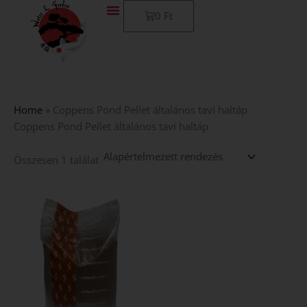
Skip
Kosár
0
Ft
to
content
Home
»
Coppens Pond Pellet általános tavi haltáp
Coppens Pond Pellet általános tavi haltáp
Összesen 1 találat