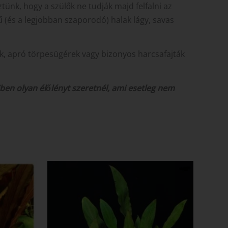
ünk, hogy a szülők ne tudják majd felfalni az
ű (és a legjobban szaporodó) halak lágy, savas
ak, apró törpesügérek vagy bizonyos harcsafajták
ben olyan élőlényt szeretnél, ami esetleg nem