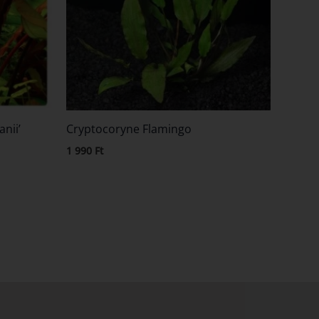
nii’
Cryptocoryne Flamingo
1 990
Ft