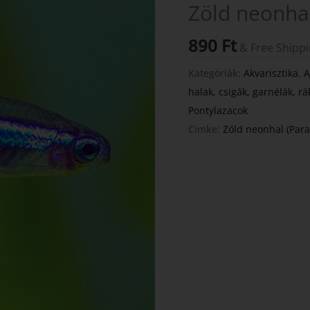
Zöld neonha
890
Ft
& Free Shipp
Kategóriák:
Akvarisztika
,
A
halak, csigák, garnélák, rá
Pontylazacok
Címke:
Zöld neonhal (Par