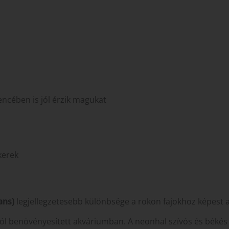
encében is jól érzik magukat
kerek
ans)
legjellegzetesebb különbsége a rokon fajokhoz képest a
ól benövényesített akváriumban. A neonhal szívós és békés h