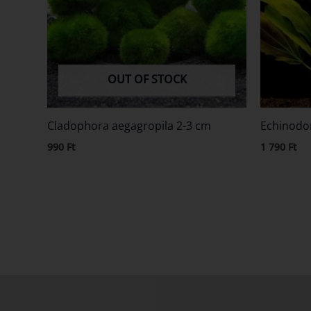
OUT OF STOCK
Cladophora aegagropila 2-3 cm
Echinodo
990
Ft
1 790
Ft