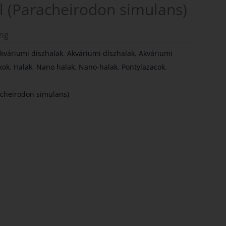
l (Paracheirodon simulans)
ing
kváriumi díszhalak
,
Akváriumi díszhalak
,
Akváriumi
kok
,
Halak
,
Nano halak
,
Nano-halak
,
Pontylazacok
,
acheirodon simulans)