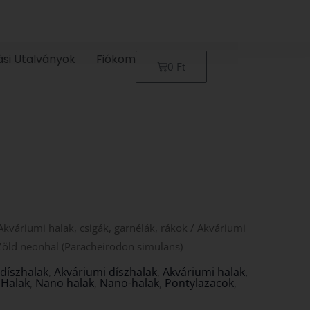
ási Utalványok
Fiókom
Kosár
0
Ft
Akváriumi halak, csigák, garnélák, rákok
/
Akváriumi
Zöld neonhal (Paracheirodon simulans)
díszhalak
,
Akváriumi díszhalak
,
Akváriumi halak,
,
Halak
,
Nano halak
,
Nano-halak
,
Pontylazacok
,