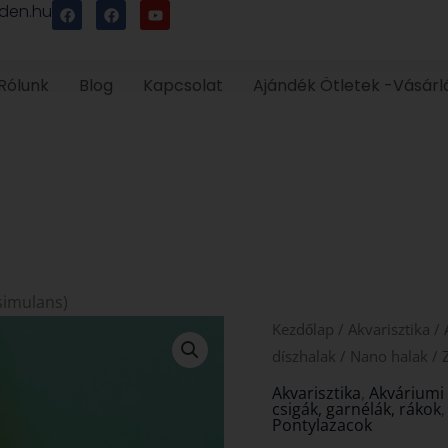
F
F
Y
den.hu
a
a
o
c
c
u
e
e
t
b
b
u
o
o
b
Rólunk
Blog
Kapcsolat
Ajándék Ötletek -Vásárl
o
o
e
k
k
simulans)
Kezdőlap
/
Akvarisztika
/
díszhalak
/
Nano halak
/ 
Akvarisztika
,
Akváriumi 
csigák, garnélák, rákok
Pontylazacok