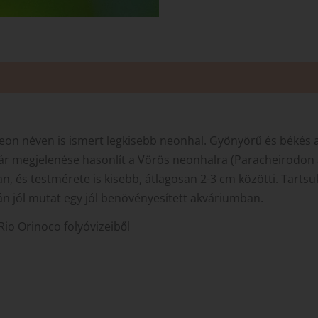
on néven is ismert legkisebb neonhal. Gyönyörű és békés a
ár megjelenése hasonlít a Vörös neonhalra (Paracheirodon a
n, és testmérete is kisebb, átlagosan 2-3 cm közötti. Tarts
án jól mutat egy jól benövényesített akváriumban.
io Orinoco folyóvizeiből