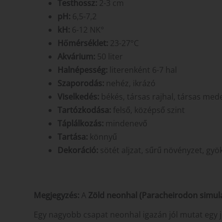
Testhossz:
2-3 cm
pH:
6,5-7,2
kH:
6-12 NK°
Hőmérséklet:
23-27°C
Akvárium:
50 liter
Halnépesség:
literenként 6-7 hal
Szaporodás:
nehéz, ikrázó
Viselkedés:
békés, társas rajhal, társas med
Tartózkodása:
felső, középső szint
Táplálkozás:
mindenevő
Tartása:
könnyű
Dekoráció:
sötét aljzat, sűrű növényzet, gyö
Megjegyzés:
A
Zöld neonhal (Paracheirodon simul
Egy nagyobb csapat neonhal igazán jól mutat egy j