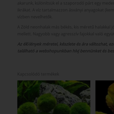
akarunk, különítsük el a szaporodó párt egy meden
ikrákat. A víz tartalmazzon ásványi anyagokat (kem
vízben nevelhetők.
A Zöld neonhalak más békés, kis méretű halakkal jó
mellett. Nagyobb vagy agresszív fajokkal való együ
Az élőlények méretei, készlete és ára változhat, 
található a webshopunkban hívj bennünket és be
Kapcsolódó termékek