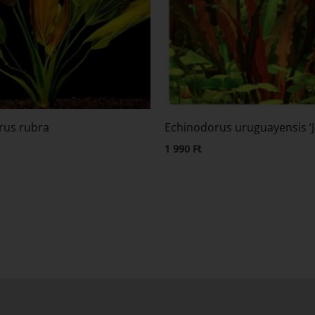
rus rubra
Echinodorus uruguayensis ‘Ja
1 990
Ft