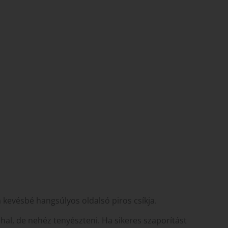
 kevésbé hangsúlyos oldalsó piros csíkja.
al, de nehéz tenyészteni. Ha sikeres szaporítást