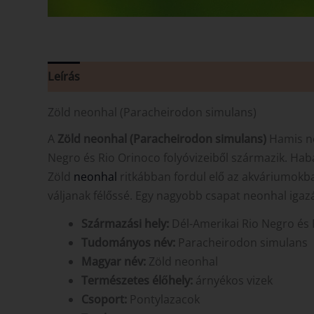
Leírás
Vélemények (0)
Zöld neonhal (Paracheirodon simulans)
A
Zöld neonhal (Paracheirodon simulans)
Hamis ne
Negro és Rio Orinoco folyóvizeiből származik. Hab
Zöld
neonhal
ritkábban fordul elő az akváriumokba
váljanak félőssé. Egy nagyobb csapat neonhal igaz
Származási hely:
Dél-Amerikai Rio Negro és R
Tudományos név:
Paracheirodon simulans
Magyar név:
Zöld neonhal
Természetes élőhely:
árnyékos vizek
Csoport:
Pontylazacok