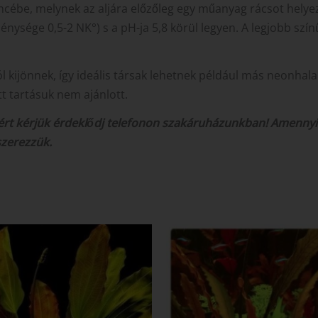
cébe, melynek az aljára előzőleg egy műanyag rácsot helyezt
énysége 0,5-2 NK°) s a pH-ja 5,8 körül legyen. A legjobb szín
l kijönnek, így ideális társak lehetnek például más neonhal
tt tartásuk nem ajánlott.
ezért kérjük érdeklődj telefonon szakáruházunkban! Amennyi
szerezzük.