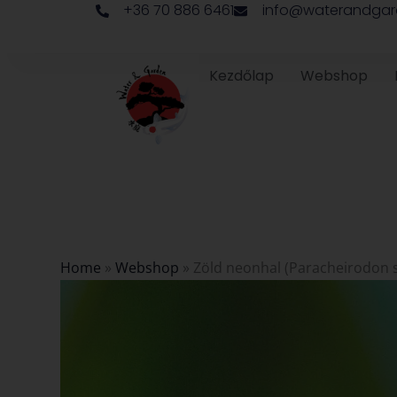
+36 70 886 6461
info@waterandgar
Skip
to
content
Kezdőlap
Webshop
Home
»
Webshop
»
Zöld neonhal (Paracheirodon 