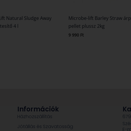
ift Natural Sludge Away
Microbe-lift Barley Straw á
esítő 4 l
pellet plussz 2kg
9 990
Ft
Információk
Ka
Házhozszállítás
679
Szé
Jótállás és Szavatosság
E-m