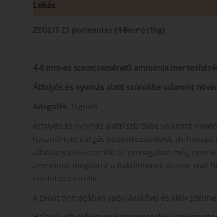
Leírás
Vélemények (0)
ZEOLIT Z1 pormentes (4-8mm) (1kg)
4-8 mm-es szemcseméretű ammónia mentesítésére
Átfolyós és nyomás alatti szűrőkbe valamint növé
Adagolás:
1kg/m3
Átfolyós és nyomás alatti szűrőkbe valamint növény
használható sürgős beavatkozásoknál, de hosszú ide
állománya összeomlik, ez önmagában még nem lenne
ammóniát megkötni, a baktériumok viszont már hiá
kezdetén cserélni.
A zeolit önmagában vagy lávakővel és aktív szénn
Halaink, vízi élőlényeink anyagcseréje, vagy egys