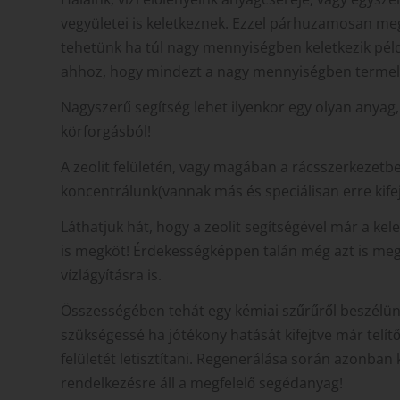
vegyületei is keletkeznek. Ezzel párhuzamosan me
tehetünk ha túl nagy mennyiségben keletkezik pé
ahhoz, hogy mindezt a nagy mennyiségben termelőd
Nagyszerű segítség lehet ilyenkor egy olyan anyag
körforgásból!
A zeolit felületén, vagy magában a rácsszerkezet
koncentrálunk(vannak más és speciálisan erre kifej
Láthatjuk hát, hogy a zeolit segítségével már a k
is megköt! Érdekességképpen talán még azt is meg
vízlágyításra is.
Összességében tehát egy kémiai szűrűről beszélünk,
szükségessé ha jótékony hatását kifejtve már telít
felületét letisztítani. Regenerálása során azonba
rendelkezésre áll a megfelelő segédanyag!