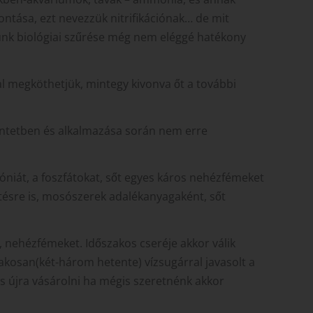
ntása, ezt nevezzük nitrifikációnak… de mit
unk biológiai szűrése még nem eléggé hatékony
l megköthetjük, mintegy kivonva őt a további
intetben és alkalmazása során nem erre
niát, a foszfátokat, sőt egyes káros nehézfémeket
tésre is, mosószerek adalékanyagaként, sőt
, nehézfémeket. Időszakos cseréje akkor válik
zakosan(két-három hetente) vízsugárral javasolt a
s újra vásárolni ha mégis szeretnénk akkor