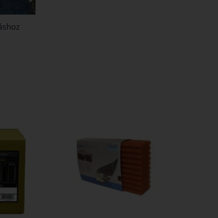
táshoz