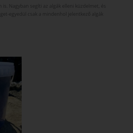
n is. Nagyban segíti az algák elleni küzdelmet, és
éget-egyedül csak a mindenhol jelentkező algák