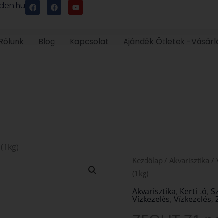
F
F
Y
den.hu
a
a
o
c
c
u
e
e
t
b
b
u
o
o
b
Rólunk
Blog
Kapcsolat
Ajándék Ötletek -Vásárl
o
o
e
k
k
(1kg)
ZEOLIT
Kezdőlap
/
Akvarisztika
/
Z1
(1kg)
pormentes
Akvarisztika
,
Kerti tó
,
S
Vízkezelés
,
Vízkezelés
,
(4-
8mm)