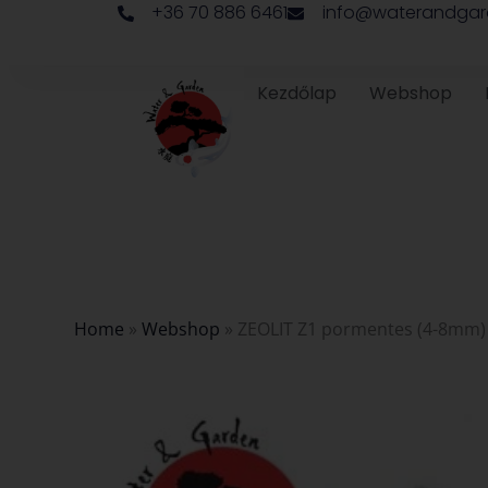
+36 70 886 6461
info@waterandgar
Skip
to
content
Kezdőlap
Webshop
Home
»
Webshop
»
ZEOLIT Z1 pormentes (4-8mm) 