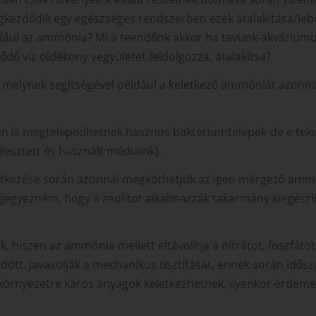
gkezdődik egy egészséges rendszerben ezek átalakítása/lebo
ldául az ammónia? Mi a teendőnk akkor ha tavunk-akvárium
ő víz oldékony vegyületet feldolgozza, átalakítsa?
, melynek segítségével például a keletkező ammóniát azonna
ben is megtelepedhetnek hasznos baktériumtelepek-de e tek
lesztett és használt médiáink).
eletkezése során azonnal megköthetjük az igen mérgező ammó
jegyezném, hogy a zeolitot alkalmazzák takarmány kiegészí
 hiszen az ammónia mellett eltávolítja a nitrátot, foszfátot
ődött. Javasolják a mechanikus tisztítását, ennek során idős
n környezetre káros anyagok keletkezhetnek, ilyenkor érdeme