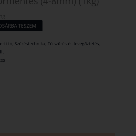
ormentes (4-8mm) (1kg)
ing
OSÁRBA TESZEM
erti tó
,
Szűréstechnika
,
Tó szűrés és levegőztetés
,
lit
tes