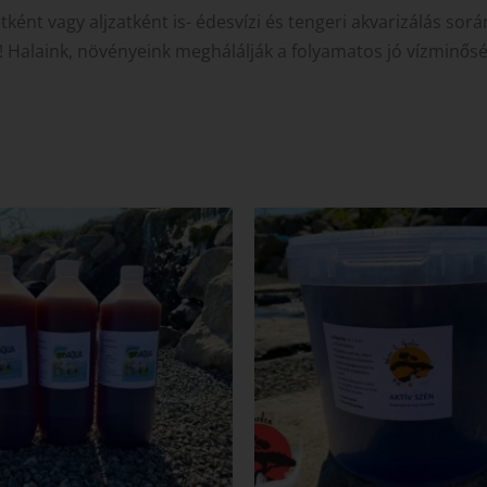
ként vagy aljzatként is- édesvízi és tengeri akvarizálás sorá
s! Halaink, növényeink meghálálják a folyamatos jó vízminős