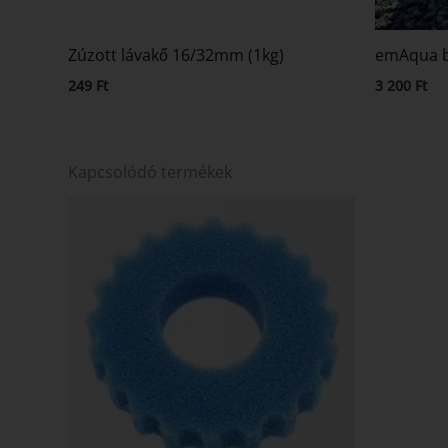
Zúzott lávakő 16/32mm (1kg)
emAqua ba
249
Ft
3 200
Ft
Kapcsolódó termékek