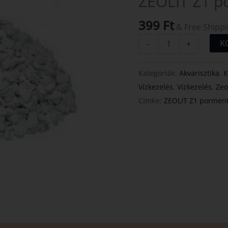
ZEOLIT Z1 p
(1kg)
mennyiség
399
Ft
& Free Shipp
K
-
+
Kategóriák:
Akvarisztika
,
K
Vízkezelés
,
Vízkezelés
,
Zeo
Címke:
ZEOLIT Z1 pormen