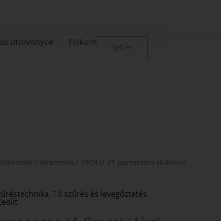
ási Utalványok
Fiókom
Kosár
0
Ft
Vízkezelés
/
Vízkezelés
/ ZEOLIT Z1 pormentes (4-8mm)
zűréstechnika
,
Tó szűrés és levegőztetés
,
Zeolit