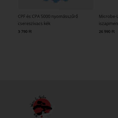
CPF és CPA 5000 nyomásszűrő
Microbe-L
csereszivacs kék
iszapment
3 790
Ft
26 990
Ft