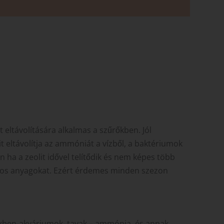
 eltávolítására alkalmas a szűrőkben. Jól
t eltávolítja az ammóniát a vízből, a baktériumok
a a zeolit idővel telítődik és nem képes több
áros anyagokat. Ezért érdemes minden szezon
inkben-akváriumok, tavak – ammónia, és annak