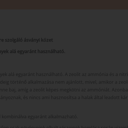
 szolgáló ásványi kőzet
nyek alá egyaránt használható.
ek alá egyaránt használható. A zeolit az ammónia és a nitrit
ig történő alkalmazása nem ajánlott, mivel, amikor a zeoli
 baj, amíg a zeolit képes megkötni az ammóniát. Azonban h
nyoznak, és nincs ami hasznosítsa a halak által leadott k
el kombinálva egyaránt alkalmazható.
zerűen csak növényeink elhalt részeinek bomlása során vize