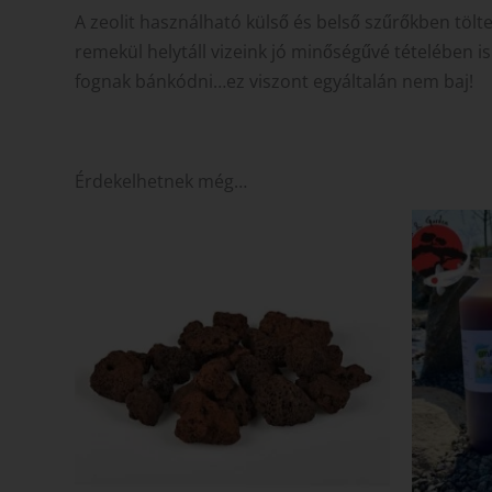
A zeolit használható külső és belső szűrőkben töltet
remekül helytáll vizeink jó minőségűvé tételében i
fognak bánkódni…ez viszont egyáltalán nem baj!
Érdekelhetnek még…