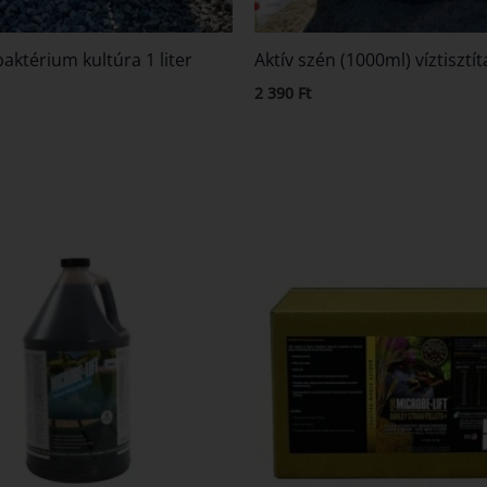
ktérium kultúra 1 liter
Aktív szén (1000ml) víztisztí
2 390
Ft