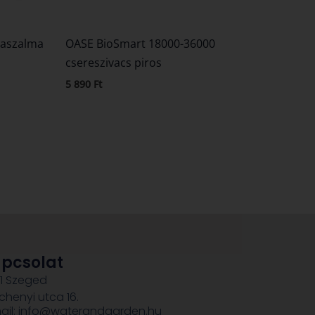
rpaszalma
OASE BioSmart 18000-36000
csereszivacs piros
5 890
Ft
pcsolat
1 Szeged
chenyi utca 16.
ail: info@waterandgarden.hu