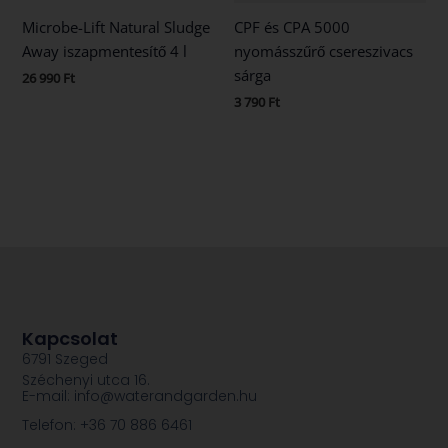
Microbe-Lift Natural Sludge
CPF és CPA 5000
Away iszapmentesítő 4 l
nyomásszűrő csereszivacs
sárga
26 990
Ft
3 790
Ft
Kapcsolat
6791 Szeged
Széchenyi utca 16.
E-mail: info@waterandgarden.hu
Telefon: +36 70 886 6461