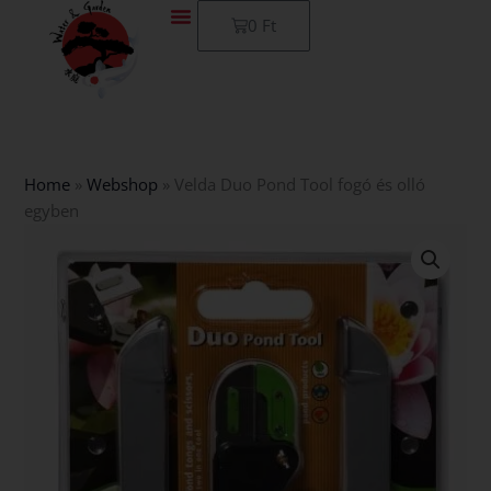
Skip
Kosár
0
Ft
to
content
Home
»
Webshop
»
Velda Duo Pond Tool fogó és olló
egyben
Velda
Duo
Pond
Tool
fogó
és
olló
egyben
mennyiség