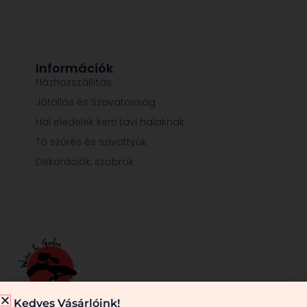
Információk
Házhozszállítás
Jótállás és Szavatosság
Hal eledelek kerti tavi halaknak
Tó szűrés és szivattyúk
Dekorációk, szobrok
Kedves Vásárlóink!