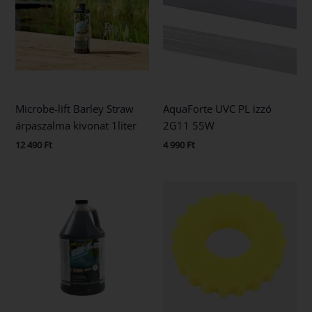
Microbe-lift Barley Straw
AquaForte UVC PL izzó
árpaszalma kivonat 1liter
2G11 55W
12 490
Ft
4 990
Ft