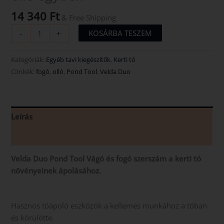
14 340
Ft
& Free Shipping
KOSÁRBA TESZEM
-
+
Kategóriák:
Egyéb tavi kiegészítők
,
Kerti tó
Címkék:
fogó
,
olló
,
Pond Tool
,
Velda Duo
Leírás
Vélemények (0)
Velda Duo Pond Tool Vágó és fogó szerszám a kerti tó
növényeinek ápolásához.
Hasznos tóápoló eszközök a kellemes munkához a tóban
és körülötte.