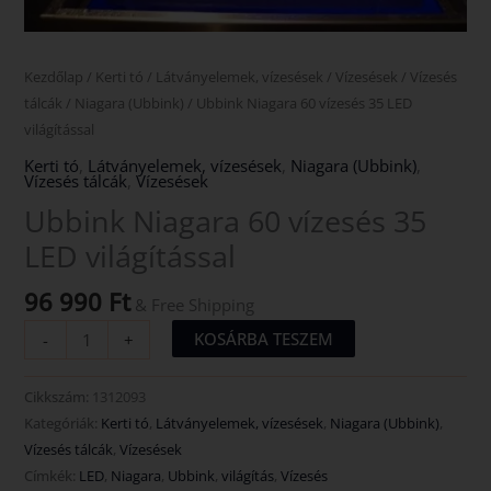
Kezdőlap
/
Kerti tó
/
Látványelemek, vízesések
/
Vízesések
/
Vízesés
tálcák
/
Niagara (Ubbink)
/ Ubbink Niagara 60 vízesés 35 LED
világítással
Kerti tó
,
Látványelemek, vízesések
,
Niagara (Ubbink)
,
Vízesés tálcák
,
Vízesések
Ubbink Niagara 60 vízesés 35
LED világítással
96 990
Ft
& Free Shipping
KOSÁRBA TESZEM
-
+
Cikkszám:
1312093
Kategóriák:
Kerti tó
,
Látványelemek, vízesések
,
Niagara (Ubbink)
,
Vízesés tálcák
,
Vízesések
Címkék:
LED
,
Niagara
,
Ubbink
,
világítás
,
Vízesés