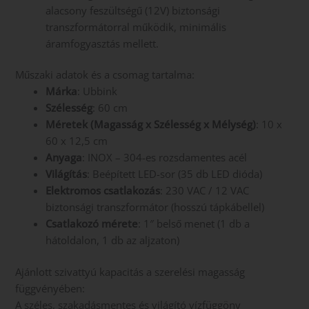
alacsony feszültségű (12V) biztonsági
transzformátorral működik, minimális
áramfogyasztás mellett.
Műszaki adatok és a csomag tartalma:
Márka
: Ubbink
Szélesség
: 60 cm
Méretek (Magasság x Szélesség x Mélység)
: 10 x
60 x 12,5 cm
Anyaga
: INOX – 304-es rozsdamentes acél
Világítás
: Beépített LED-sor (35 db LED dióda)
Elektromos csatlakozás
: 230 VAC / 12 VAC
biztonsági transzformátor (hosszú tápkábellel)
Csatlakozó mérete
: 1″ belső menet (1 db a
hátoldalon, 1 db az aljzaton)
Ajánlott szivattyú kapacitás a szerelési magasság
függvényében:
A széles, szakadásmentes és világító vízfüggöny