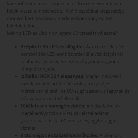
köszönhetően a víz csendesen és fröccsenésmentesen
folyik vissza a medencébe. Kiváló esztétikai kiegészítője
modern kerti tavaknak, medencéknek vagy épített
falfelületeknek.
Miért a LED-es Ubbink Niagara 60 vízesést válassza?
Beépített 35 LED-es világítás
: Az extra széles, 35
pontból álló LED-sor közvetlenül a vízkifolyásnál
található, így az egész esti vízfüggönyt ragyogó
fénnyel vonja be.
Időtálló INOX 304 alapanyag
: Magas minőségű
rozsdamentes acélból készült, amely teljes
mértékben ellenáll az UV-sugárzásnak, a fagynak és
a folyamatos vízterhelésnek.
Tökéletesen homogén vízkép
: A belső lamellák
megakadályozzák a vízsugár elszakadását,
garantálva a tiszta, 60 cm széles, egybefüggő
vízfalat.
Biztonságos és takarékos működés
: A világítás