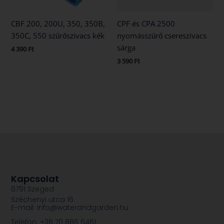
CBF 200, 200U, 350, 350B,
CPF és CPA 2500
350C, 550 szűrőszivacs kék
nyomásszűrő csereszivacs
sárga
4 390
Ft
3 590
Ft
Kapcsolat
6791 Szeged
Széchenyi utca 16.
E-mail: info@waterandgarden.hu
Telefon: +36 70 886 6461