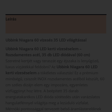
Leírás
Vélemények (0)
Ubbink Niagara 60 vízesés 35 LED világítással
Ubbink Niagara 60 LED kerti vízeséselem –
Rozsdamentes acél, 35 db LED diódával (60 cm)
Szeretné kertjét vagy teraszát egy éjszaka is lenyűgöző,
luxus vízjátékkal feldobni? Az
Ubbink Niagara 60 LED
kerti vízeséselem
a tökéletes választás! Ez a prémium
minőségű, csiszolt INOX rozsdamentes acélból készült, 60
cm széles dizájn elem egy impozáns, egyenletes
vízfüggönyt hoz létre. A beépített 35 darab
energiatakarékos LED dióda sötétedés után varázslatos
hangulatfénnyel világítja meg a lezúduló vízfalat.
Mérnöki pontossággal tervezett belső áramlásterelőinek