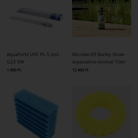
AquaForte UVC PL-S izzó
Microbe-lift Barley Straw
G23 9W
árpaszalma kivonat 1liter
1 990
Ft
12 490
Ft