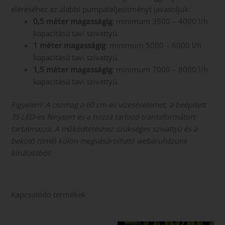
eléréséhez az alábbi pumpateljesítményt javasoljuk:
0,5 méter magasságig
: minimum 3500 – 4000 l/h
kapacitású tavi szivattyú.
1 méter magasságig
: minimum 5000 – 6000 l/h
kapacitású tavi szivattyú.
1,5 méter magasságig
: minimum 7000 – 8000 l/h
kapacitású tavi szivattyú.
Figyelem: A csomag a 60 cm-es vízeséselemet, a beépített
35 LED-es fénysort és a hozzá tartozó transzformátort
tartalmazza. A működtetéshez szükséges szivattyú és a
bekötő tömlő külön megvásárolható webáruházunk
kínálatából!
Kapcsolódó termékek