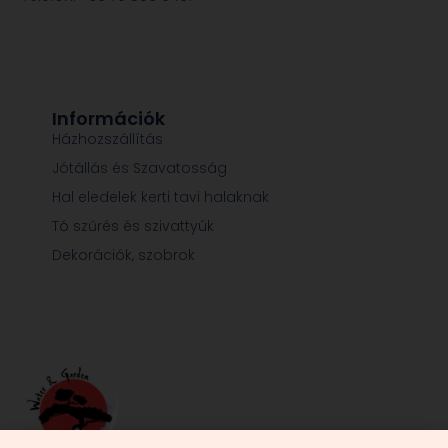
Információk
Házhozszállítás
Jótállás és Szavatosság
Hal eledelek kerti tavi halaknak
Tó szűrés és szivattyúk
Dekorációk, szobrok