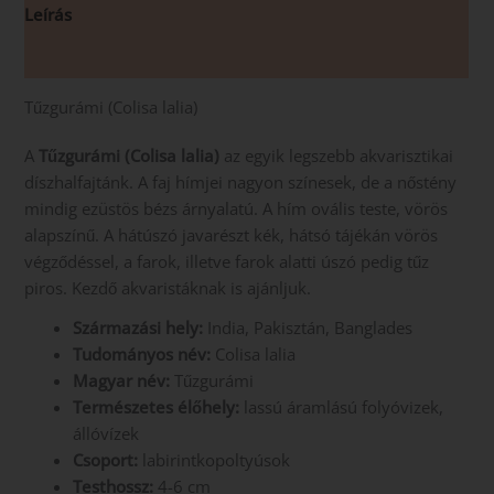
Leírás
Vélemények (0)
Tűzgurámi (Colisa lalia)
A
Tűzgurámi (Colisa lalia)
az egyik legszebb akvarisztikai
díszhalfajtánk. A faj hímjei nagyon színesek, de a nőstény
mindig ezüstös bézs árnyalatú. A hím ovális teste, vörös
alapszínű. A hátúszó javarészt kék, hátsó tájékán vörös
végződéssel, a farok, illetve farok alatti úszó pedig tűz
piros. Kezdő akvaristáknak is ajánljuk.
Származási hely:
India, Pakisztán, Banglades
Tudományos név:
Colisa lalia
Magyar név:
Tűzgurámi
Természetes élőhely:
lassú áramlású folyóvizek,
állóvízek
Csoport:
labirintkopoltyúsok
Testhossz:
4-6 cm