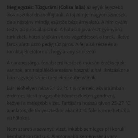
Megjegyzés: Tűzgurámi (Colisa lalia)
az egyik legszebb
akvarisztikai díszhalfajtánk. A faj hímjei nagyon színesek,
de a nőstény mindig ezüstös bézs árnyalatú. A hím ovális
teste, tűzpiros alapszínű. A hátúszó javarészt gyönyörű
türkízkék, hátsó tájékán vörös végződéssel, a farok, illetve
farok alatti úszó pedig tűz piros. A fej alsó része és a
toroktájék előfordul, hogy arany színezetű.
A narancssárga, fonalszerű hasúszó csúcsán érzéksejtek
vannak, amit táplálékkeresésre használ a hal. Ikrázáskor a
hím ragyogó színei még élénkebbé válnak.
Bár lelőhelyén néha 21-22 °C-t is mérnek, akváriumban
érdemes kicsit magasabb hőmérsékleten gondozni,
kedveli a melegebb vizet. Tartására hosszú távon 25-27 °C
ajánlatos, de tenyésztéskor akár 30 °C fölé is emelhetjük a
vízhőfokot.
Nem szereti a savanyú vizet, inkább semleges pH körüli
kémhatáson tartsuk. Alacsonyabb keménységű vagy