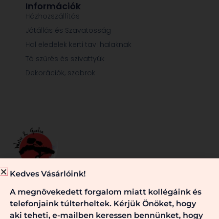
Információk
Házhozszállítás
Jótállás és Szavatosság
Hal eledelek kerti tavi halaknak
Tó szűrés és szivattyúk
Dekorációk, szobrok
Kedves Vásárlóink!
Minden, ami egy jól működő kerti tóhoz és/vagy kerthez
A megnövekedett forgalom miatt kollégáink és
szükséges, nálunk megtalálható. Kérje véleményünket,
telefonjaink túlterheltek. Kérjük Önöket, hogy
szaktanácsainkat! Keressen bennünket!
aki teheti, e-mailben keressen bennünket, hogy