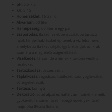
pH:
6,5-7,2
kH:
5-15
Hőmérséklet:
16-28 °C
Akvárium:
60 liter
Halnépesség:
60 literre egy pár
Szaporodás:
ikrázó, az ebbe a családba tartozó
fajok hímjei habfészket építenek a víz felszínére,
amelybe az ikrákat rakják, így biztosítják az ikrák
számára a megfelelő oxigénellátást
Viselkedés:
társas, de a hímek kitartóan védik a
fészküket
Tartózkodása:
összes szint
Táplálkozás:
ragadozó, tubifexet, szúnyoglárvákat,
sóférgeket eszik
Tartása:
könnyű
Dekoráció:
sötét aljzat és háttér, ami színét kiemeli,
gyökerek, felszínen úszó, lebegő növények, úszó
májmoha (Riccia fluitans