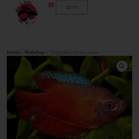
Skip
Kosár
0
Ft
to
content
Home
»
Webshop
»
Tűzgurámi (Colisa lalia)