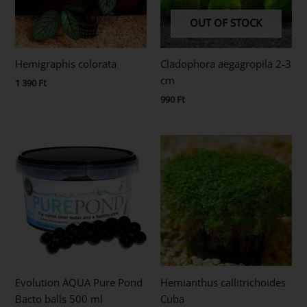
OUT OF STOCK
Hemigraphis colorata
Cladophora aegagropila 2-3
cm
1 390
Ft
990
Ft
Evolution AQUA Pure Pond
Hemianthus callitrichoides
Bacto balls 500 ml
Cuba