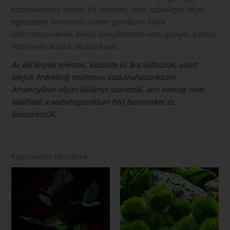
középkemény vízben jól tartható, nem szükséges teljes
egészében ioncserélt vízben gondozni. Hála
labirintszervének, külön levegőztetést nem igényel, persze
ezzel nem ártunk állatainknak.
Az élőlények méretei, készlete és ára változhat, ezért
kérjük érdeklődj telefonon szakáruházunkban!
Amennyiben olyan élőlényt szeretnél, ami esetleg nem
található a webshopunkban hívj bennünket és
beszerezzük.
Kapcsolódó termékek