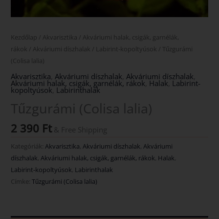
Kezdőlap
/
Akvarisztika
/
Akváriumi halak, csigák, garnélák,
rákok
/
Akváriumi díszhalak
/
Labirint-kopoltyúsok
/ Tűzgurámi
(Colisa lalia)
Akvarisztika
,
Akváriumi díszhalak
,
Akváriumi díszhalak
,
Akváriumi halak, csigák, garnélák, rákok
,
Halak
,
Labirint-
kopoltyúsok
,
Labirinthalak
Tűzgurámi (Colisa lalia)
2 390
Ft
& Free Shipping
Kategóriák:
Akvarisztika
,
Akváriumi díszhalak
,
Akváriumi
díszhalak
,
Akváriumi halak, csigák, garnélák, rákok
,
Halak
,
Labirint-kopoltyúsok
,
Labirinthalak
Címke:
Tűzgurámi (Colisa lalia)