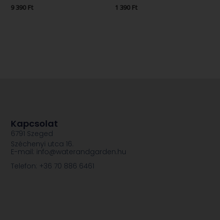
9 390
Ft
1 390
Ft
Kapcsolat
6791 Szeged
Széchenyi utca 16.
E-mail: info@waterandgarden.hu
Telefon: +36 70 886 6461