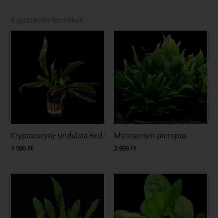
Kapcsolódó termékek
Cryptocoryne undulata Red
Microsorum pteropus
1 590
Ft
2 990
Ft