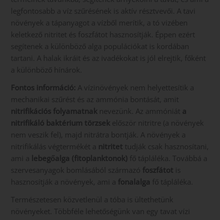
legfontosabb a víz szűrésének is aktív résztvevői. A tavi
növények a tápanyagot a vízből merítik, a tó vizében
keletkező nitritet és foszfátot hasznosítják. Éppen ezért
segítenek a különböző alga populációkat is kordában
tartani. A halak ikráit és az ivadékokat is jól elrejtik, főként
a különböző hínárok.
Fontos információ:
A vízinövények nem helyettesítik a
mechanikai szűrést és az ammónia bontását, amit
nitrifikációs folyamatnak
nevezünk. Az ammóniát
a
nitrifikáló baktérium törzsek
először nitritre (a növények
nem veszik fel), majd nitrátra bontják. A növények a
nitrifikálás végtermékét a
nitritet
tudják csak hasznosítani,
ami a
lebegőalga (fitoplanktonok)
fő tápláléka. Továbbá a
szervesanyagok bomlásából származó
foszfátot
is
hasznosítják a növények, ami a
fonalalga
fő tápláléka.
Természetesen közvetlenül a tóba is ültethetünk
növényeket. Többféle lehetőségünk van egy tavat vízi