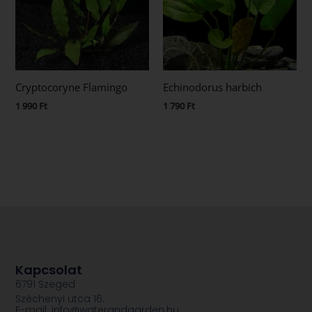
Cryptocoryne Flamingo
Echinodorus harbich
1 990
Ft
1 790
Ft
Kapcsolat
6791 Szeged
Széchenyi utca 16.
E-mail: info@waterandgarden.hu