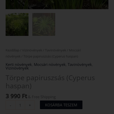
Kezdőlap
/
Vizinövények
/
Tavinövények
/
Mocsári
növények
/ Törpe papiruszsás (Cyperus haspan)
Kerti növények
,
Mocsári növények
,
Tavinövények
,
Vizinövények
Törpe papiruszsás (Cyperus
haspan)
3 990
Ft
& Free Shipping
KOSÁRBA TESZEM
-
+