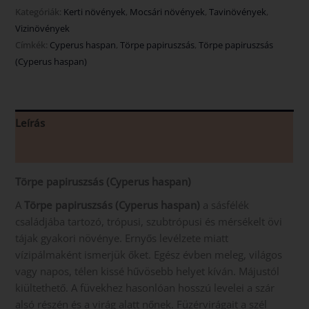
Kategóriák:
Kerti növények
,
Mocsári növények
,
Tavinövények
,
Vizinövények
Címkék:
Cyperus haspan
,
Törpe papiruszsás
,
Törpe papiruszsás
(Cyperus haspan)
Leírás
Vélemények (0)
Törpe papiruszsás (Cyperus haspan)
A
Törpe papiruszsás (Cyperus haspan)
a sásfélék
családjába tartozó, trópusi, szubtrópusi és mérsékelt övi
tájak gyakori növénye. Ernyős levélzete miatt
vízipálmaként ismerjük őket. Egész évben meleg, világos
vagy napos, télen kissé hűvösebb helyet kíván. Májustól
kiültethető. A füvekhez hasonlóan hosszú levelei a szár
alsó részén és a virág alatt nőnek. Füzérvirágait a szél