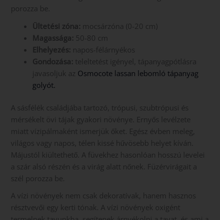
porozza be.
Ültetési zóna:
mocsárzóna (0-20 cm)
Magassága:
50-80 cm
Elhelyezés:
napos-félárnyékos
Gondozása:
teleltetést igényel, tápanyagpótlásra
javasoljuk az
Osmocote lassan lebomló tápanyag
golyót.
A sásfélék családjába tartozó, trópusi, szubtrópusi és
mérsékelt övi tájak gyakori növénye. Ernyős levélzete
miatt vízipálmaként ismerjük őket. Egész évben meleg,
világos vagy napos, télen kissé hűvösebb helyet kíván.
Májustól kiültethető. A füvekhez hasonlóan hosszú levelei
a szár alsó részén és a virág alatt nőnek. Füzérvirágait a
szél porozza be.
A vízi növények nem csak dekoratívak, hanem hasznos
résztvevői egy kerti tónak. A vízi növények oxigént
termelnek tavunkba, segítenek árnyékolni a tavat, és ami a