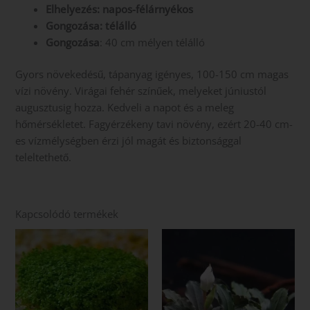
Elhelyezés: napos-félárnyékos
Gongozása: télálló
Gongozása
: 40 cm mélyen télálló
Gyors növekedésű, tápanyag igényes, 100-150 cm magas
vízi növény. Virágai fehér színűek, melyeket júniustól
augusztusig hozza. Kedveli a napot és a meleg
hőmérsékletet. Fagyérzékeny tavi növény, ezért 20-40 cm-
es vízmélységben érzi jól magát és biztonsággal
teleltethető.
Kapcsolódó termékek