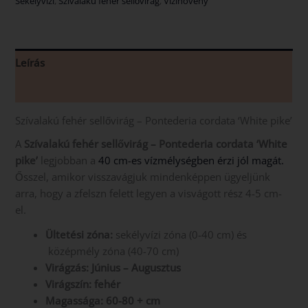
Sekélyvízi
,
Szívalakú fehér sellővirág
,
Vízinövény
Leírás
Vélemények (0)
Szívalakú fehér sellővirág – Pontederia cordata ‘White pike’
A
Szívalakú fehér sellővirág – Pontederia cordata ‘White
pike’
legjobban a
40 cm-es vízmélységben érzi jól magát.
Ősszel, amikor visszavágjuk mindenképpen ügyeljünk
arra, hogy a zfelszn felett legyen a visvágott rész 4-5 cm-
el.
Ültetési zóna:
sekélyvízi zóna (0-40 cm) és
középmély zóna (40-70 cm)
Virágzás: Június – Augusztus
Virágszín: fehér
Magassága: 60-80 + cm