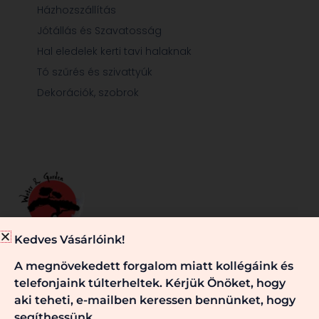
Házhozszállítás
Jótállás és Szavatosság
Hal eledelek kerti tavi halaknak
Tó szűrés és szivattyúk
Dekorációk, szobrok
Kedves Vásárlóink!
Minden, ami egy jól működő kerti tóhoz és/vagy kerthez
A megnövekedett forgalom miatt kollégáink és
szükséges, nálunk megtalálható. Kérje véleményünket,
telefonjaink túlterheltek. Kérjük Önöket, hogy
szaktanácsainkat! Keressen bennünket!
aki teheti, e-mailben keressen bennünket, hogy
segíthessünk.