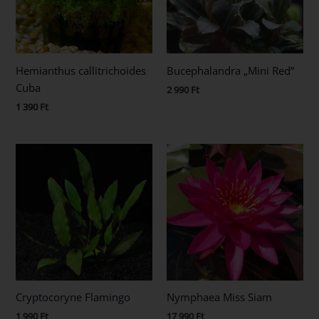
Hemianthus callitrichoides
Bucephalandra „Mini Red”
Cuba
2 990
Ft
1 390
Ft
Cryptocoryne Flamingo
Nymphaea Miss Siam
1 990
Ft
17 990
Ft