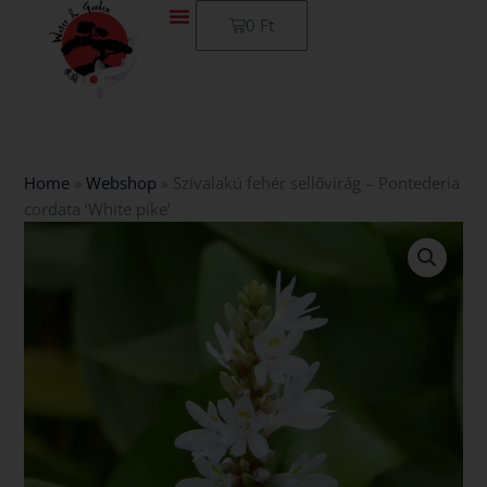
Skip
Kosár
0
Ft
to
content
Home
»
Webshop
»
Szívalakú fehér sellővirág – Pontederia
cordata ‘White pike’
Szívalakú
fehér
sellővirág
-
Pontederia
cordata
'White
pike'
mennyiség