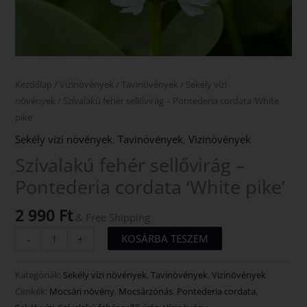
Kezdőlap
/
Vizinövények
/
Tavinövények
/
Sekély vízi
növények
/ Szívalakú fehér sellővirág – Pontederia cordata ‘White
pike’
Sekély vízi növények
,
Tavinövények
,
Vizinövények
Szívalakú fehér sellővirág –
Pontederia cordata ‘White pike’
2 990
Ft
& Free Shipping
KOSÁRBA TESZEM
-
+
Kategóriák:
Sekély vízi növények
,
Tavinövények
,
Vizinövények
Címkék:
Mocsári növény
,
Mocsárzónás
,
Pontederia cordata
,