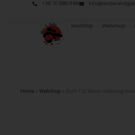
+36 70 886 6461
info@waterandgar
Skip
to
content
Kezdőlap
Webshop
Home
»
Webshop
»
Start 150 literes műanyag tó