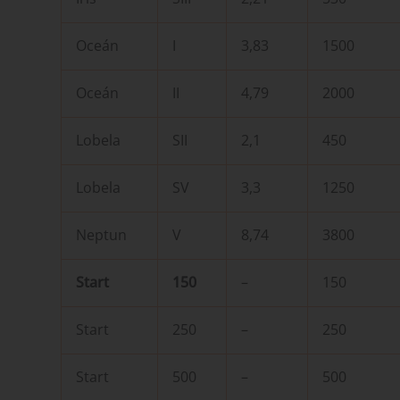
Oceán
I
3,83
1500
Oceán
II
4,79
2000
Lobela
SII
2,1
450
Lobela
SV
3,3
1250
Neptun
V
8,74
3800
Start
150
–
150
Start
250
–
250
Start
500
–
500