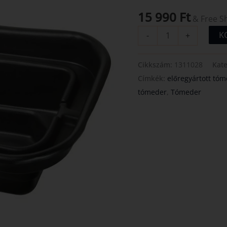
mennyiség
15 990
Ft
& Free S
K
-
+
Cikkszám:
1311028
Kat
Címkék:
előregyártott tó
tómeder
,
Tómeder