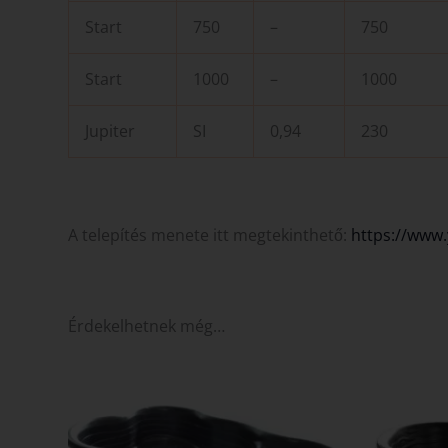
Start
750
–
750
Start
1000
–
1000
Jupiter
SI
0,94
230
A telepítés menete itt megtekinthető:
https://www
Érdekelhetnek még…