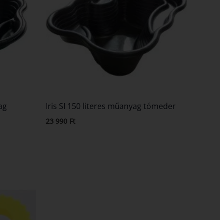
ag
Iris SI 150 literes műanyag tómeder
23 990
Ft