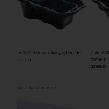
Iris SII 240 literes műanyag tómeder
Calmus SI
tómeder
30 990
Ft
33 990
Ft
Kapcsolódó termékek