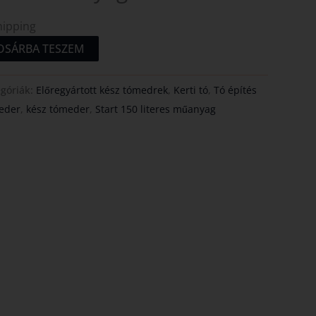
hipping
OSÁRBA TESZEM
egóriák:
Előregyártott kész tómedrek
,
Kerti tó
,
Tó építés
meder
,
kész tómeder
,
Start 150 literes műanyag