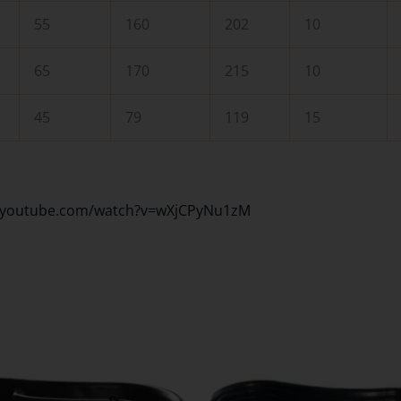
55
160
202
10
65
170
215
10
45
79
119
15
.youtube.com/watch?v=wXjCPyNu1zM