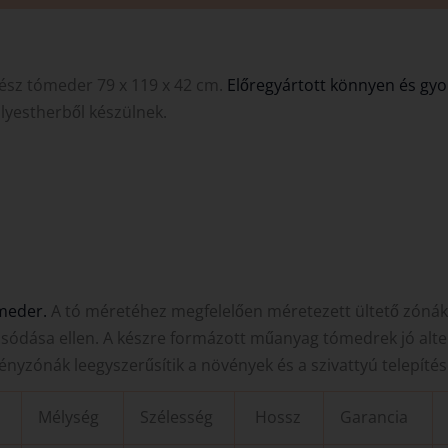
kész tómeder 79 x 119 x 42 cm.
Előregyártott könnyen és gyo
polyestherből készülnek.
meder.
A tó méretéhez megfelelően méretezett ültető zóná
mosódása ellen. A készre formázott műanyag tómedrek jó alte
nyzónák leegyszerűsítik a növények és a szivattyú telepítés
Mélység
Szélesség
Hossz
Garancia