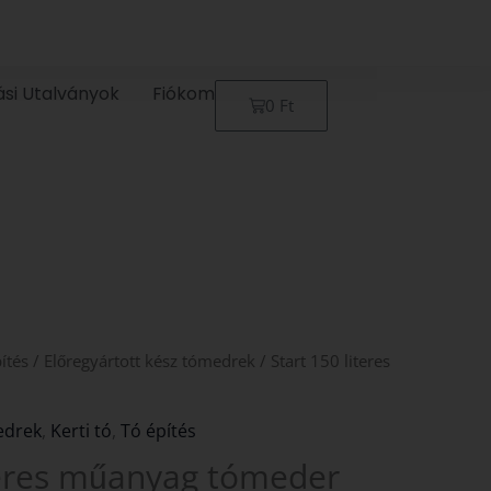
ási Utalványok
Fiókom
Kosár
0
Ft
ítés
/
Előregyártott kész tómedrek
/ Start 150 literes
edrek
,
Kerti tó
,
Tó építés
iteres műanyag tómeder