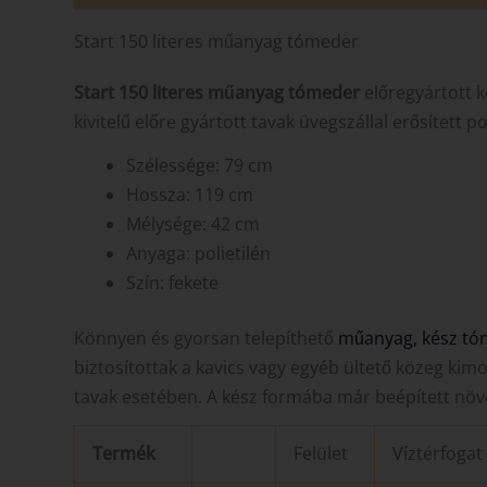
Start 150 literes műanyag tómeder
Start 150 literes műanyag tómeder
előregyártott 
kivitelű előre gyártott tavak üvegszállal erősített 
Szélessége: 79 cm
Hossza: 119 cm
Mélysége: 42 cm
Anyaga: polietilén
Szín: fekete
Könnyen és gyorsan telepíthető
műanyag, kész tó
biztosítottak a kavics vagy egyéb ültető közeg ki
tavak esetében. A kész formába már beépített növé
Termék
Felület
Víztérfogat