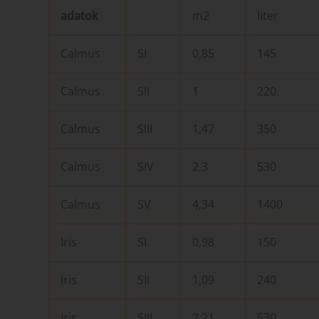
adatok
m2
liter
Calmus
SI
0,85
145
Calmus
SII
1
220
Calmus
SIII
1,47
350
Calmus
SIV
2,3
530
Calmus
SV
4,34
1400
Iris
SI
0,98
150
Iris
SII
1,09
240
Iris
SIII
2,21
530