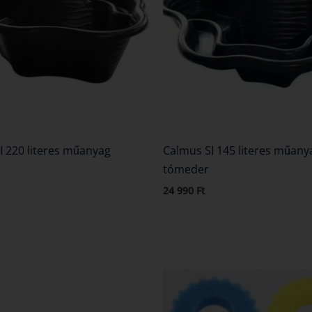
I 220 literes műanyag
Calmus SI 145 literes műany
tómeder
24 990
Ft