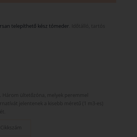
rsan telepíthető kész tómeder
. Időtálló, tartós
k. Három ültetőzóna, melyek peremmel
rnatívát jelentenek a kisebb méretű (1 m3-es)
ét.
Cikkszám