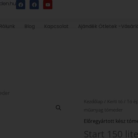
F
F
Y
den.hu
a
a
o
c
c
u
e
e
t
b
b
u
o
o
b
Rólunk
Blog
Kapcsolat
Ajándék Ötletek -Vásárl
o
o
e
k
k
meder
Start
Kezdőlap
/
Kerti tó
/
Tó ép
150
műanyag tómeder
literes
Előregyártott kész tóm
műanyag
Start 150 l
tómeder