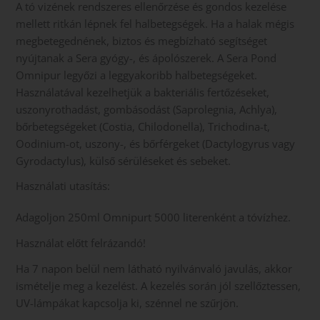
A tó vizének rendszeres ellenőrzése és gondos kezelése
mellett ritkán lépnek fel halbetegségek. Ha a halak mégis
megbetegednének, biztos és megbízható segítséget
nyújtanak a Sera gyógy-, és ápolószerek. A Sera Pond
Omnipur legyőzi a leggyakoribb halbetegségeket.
Használatával kezelhetjük a bakteriális fertőzéseket,
uszonyrothadást, gombásodást (Saprolegnia, Achlya),
bőrbetegségeket (Costia, Chilodonella), Trichodina-t,
Oodinium-ot, uszony-, és bőrférgeket (Dactylogyrus vagy
Gyrodactylus), külső sérüléseket és sebeket.
Használati utasítás:
Adagoljon 250ml Omnipurt 5000 literenként a tóvízhez.
Használat előtt felrázandó!
Ha 7 napon belül nem látható nyilvánvaló javulás, akkor
ismételje meg a kezelést. A kezelés során jól szellőztessen,
UV-lámpákat kapcsolja ki, szénnel ne szűrjön.