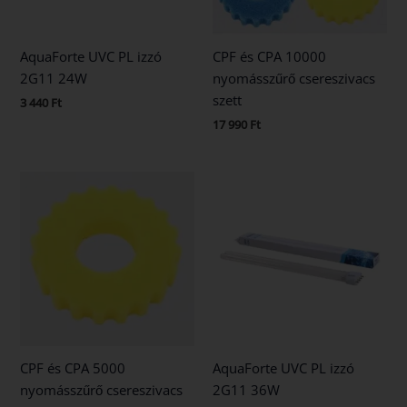
AquaForte UVC PL izzó
CPF és CPA 10000
2G11 24W
nyomásszűrő csereszivacs
szett
3 440
Ft
17 990
Ft
CPF és CPA 5000
AquaForte UVC PL izzó
nyomásszűrő csereszivacs
2G11 36W