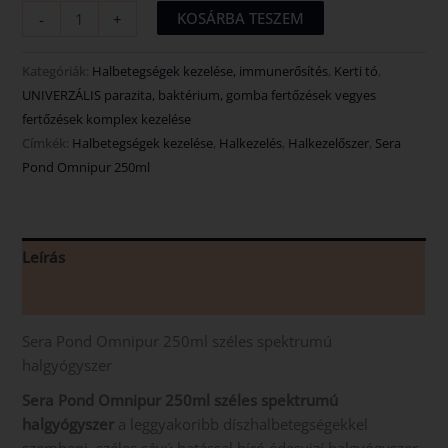
KOSÁRBA TESZEM
-
+
Kategóriák:
Halbetegségek kezelése, immunerősítés
,
Kerti tó
,
UNIVERZÁLIS parazita, baktérium, gomba fertőzések vegyes
fertőzések komplex kezelése
Címkék:
Halbetegségek kezelése
,
Halkezelés
,
Halkezelőszer
,
Sera
Pond Omnipur 250ml
Leírás
Vélemények (0)
Sera Pond Omnipur 250ml széles spektrumú
halgyógyszer
Sera Pond Omnipur 250ml széles spektrumú
halgyógyszer
a leggyakoribb díszhalbetegségekkel
szembeni, széles sávú hatással bíró édesvizí halgyógyszer.