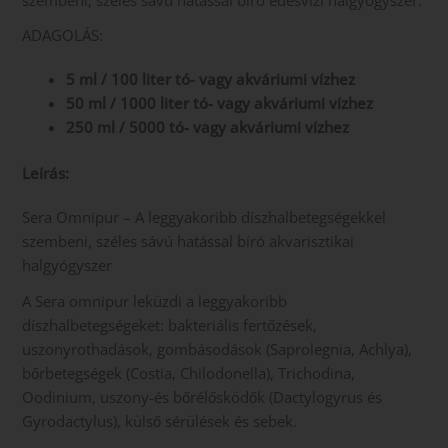
ADAGOLÁS:
5 ml / 100 liter tó- vagy akváriumi vízhez
50 ml / 1000 liter tó- vagy akváriumi vízhez
250 ml / 5000 tó- vagy akváriumi vízhez
Leírás:
Sera Omnipur – A leggyakoribb díszhalbetegségekkel
szembeni, széles sávú hatással bíró akvarisztikai
halgyógyszer
A Sera omnipur leküzdi a leggyakoribb
díszhalbetegségeket: bakteriális fertőzések,
uszonyrothadások, gombásodások (Saprolegnia, Achlya),
bőrbetegségek (Costia, Chilodonella), Trichodina,
Oodinium, uszony-és bőrélősködők (Dactylogyrus és
Gyrodactylus), külső sérülések és sebek.