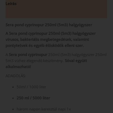
Leírás
Vélemények (0)
Sera pond cyprinopur 250ml (5m3) halgyógyszer
A Sera pond cyprinopur 250ml (5m3) halgyógyszer
vírusos, bakteriális megbetegedések, valamint
pontytetvek és egyéb élősködők elleni szer.
A
Sera pond cyprinopur
250ml (5m3) halgyógyszer 250ml
5m3 vízhez elegendő készítmény.
Sóval együtt
alkalmazható!
ADAGOLÁS:
50ml / 1000 liter
250 ml / 5000 liter
három napon keresztül napi 1x