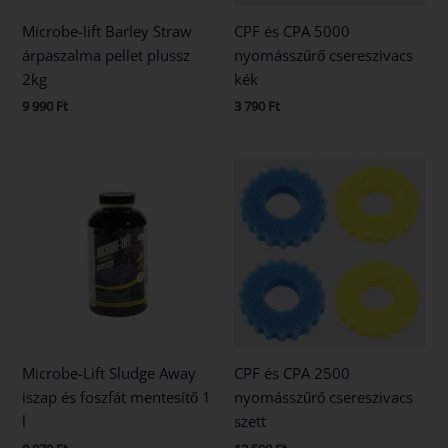
Microbe-lift Barley Straw
CPF és CPA 5000
árpaszalma pellet plussz
nyomásszűrő csereszivacs
2kg
kék
9 990
Ft
3 790
Ft
Microbe-Lift Sludge Away
CPF és CPA 2500
iszap és foszfát mentesítő 1
nyomásszűrő csereszivacs
l
szett