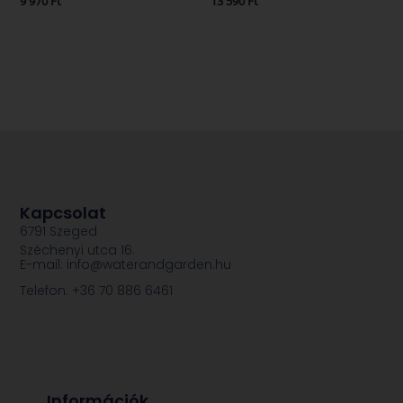
9 970
Ft
13 590
Ft
Kapcsolat
6791 Szeged
Széchenyi utca 16.
E-mail: info@waterandgarden.hu
Telefon: +36 70 886 6461
Információk