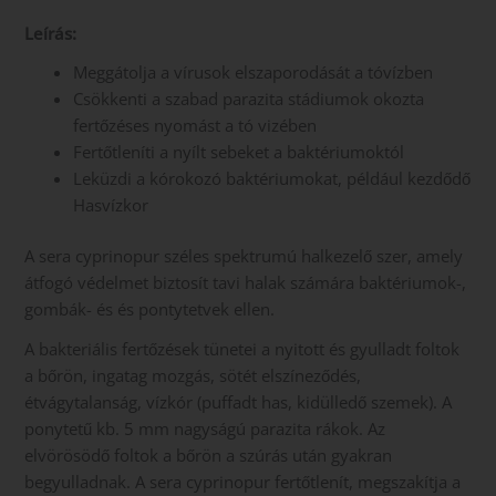
Leírás:
Meggátolja a vírusok elszaporodását a tóvízben
Csökkenti a szabad parazita stádiumok okozta
fertőzéses nyomást a tó vizében
Fertőtleníti a nyílt sebeket a baktériumoktól
Leküzdi a kórokozó baktériumokat, például kezdődő
Hasvízkor
A sera cyprinopur széles spektrumú halkezelő szer, amely
átfogó védelmet biztosít tavi halak számára baktériumok-,
gombák- és és pontytetvek ellen.
A bakteriális fertőzések tünetei a nyitott és gyulladt foltok
a bőrön, ingatag mozgás, sötét elszíneződés,
étvágytalanság, vízkór (puffadt has, kidülledő szemek). A
ponytetű kb. 5 mm nagyságú parazita rákok. Az
elvörösödő foltok a bőrön a szúrás után gyakran
begyulladnak. A sera cyprinopur fertőtlenít, megszakítja a