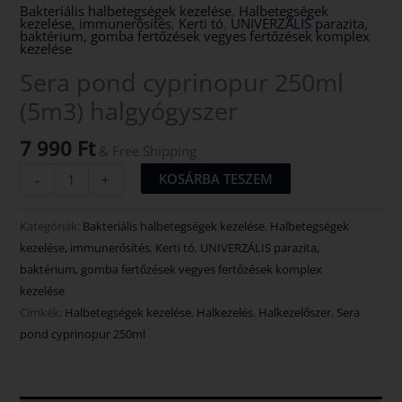
Bakteriális halbetegségek kezelése
,
Halbetegségek
kezelése, immunerősítés
,
Kerti tó
,
UNIVERZÁLIS parazita,
baktérium, gomba fertőzések vegyes fertőzések komplex
kezelése
Sera pond cyprinopur 250ml
(5m3) halgyógyszer
7 990
Ft
& Free Shipping
KOSÁRBA TESZEM
-
+
Kategóriák:
Bakteriális halbetegségek kezelése
,
Halbetegségek
kezelése, immunerősítés
,
Kerti tó
,
UNIVERZÁLIS parazita,
baktérium, gomba fertőzések vegyes fertőzések komplex
kezelése
Címkék:
Halbetegségek kezelése
,
Halkezelés
,
Halkezelőszer
,
Sera
pond cyprinopur 250ml