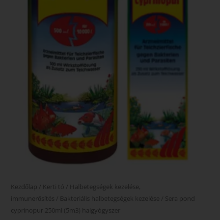
Kezdőlap
/
Kerti tó
/
Halbetegségek kezelése,
immunerősítés
/
Bakteriális halbetegségek kezelése
/ Sera pond
cyprinopur 250ml (5m3) halgyógyszer