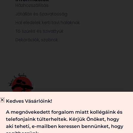
Házhozszállítás
Jótállás és Szavatosság
Hal eledelek kerti tavi halaknak
Tó szűrés és szivattyúk
Dekorációk, szobrok
Kedves Vásárlóink!
Minden, ami egy jól működő kerti tóhoz és/vagy kerthez
A megnövekedett forgalom miatt kollégáink és
szükséges, nálunk megtalálható. Kérje véleményünket,
telefonjaink túlterheltek. Kérjük Önöket, hogy
szaktanácsainkat! Keressen bennünket!
aki teheti, e-mailben keressen bennünket, hogy