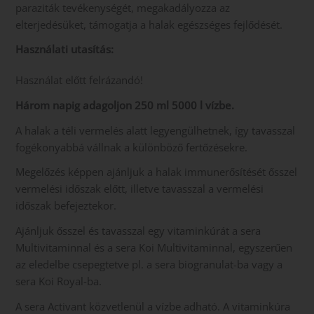
paraziták tevékenységét, megakadályozza az
elterjedésüket, támogatja a halak egészséges fejlődését.
Használati utasítás:
Használat előtt felrázandó!
Három napig adagoljon 250 ml 5000 l vízbe.
A halak a téli vermelés alatt legyengülhetnek, így tavasszal
fogékonyabbá vállnak a különböző fertőzésekre.
Megelőzés képpen ajánljuk a halak immunerősítését ősszel
vermelési időszak előtt, illetve tavasszal a vermelési
időszak befejeztekor.
Ajánljuk ősszel és tavasszal egy vitaminkúrát a sera
Multivitaminnal és a sera Koi Multivitaminnal, egyszerűen
az eledelbe csepegtetve pl. a sera biogranulat-ba vagy a
sera Koi Royal-ba.
A sera Activant közvetlenül a vízbe adható. A vitaminkúra