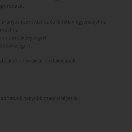
aporodását
s, arányos csontvázhoz és hibátlan egyensúlyhoz
izmokhoz
jobb termékenységért
ló képességért
iztosít minden akvárium lakosának.
én adhatunk nagyobb mennyiséget is.