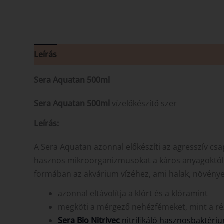
Leírás
Vélemények (0)
Sera Aquatan 500ml
Sera Aquatan 500ml
vízelőkészítő szer
Leírás:
A Sera Aquatan azonnal előkészíti az agresszív csa
hasznos mikroorganizmusokat a káros anyagoktól é
formában az akvárium vízéhez, ami halak, növénye
azonnal eltávolítja a klórt és a klóramint
megköti a mérgező nehézfémeket, mint a réz
Sera Bio Nitrivec
nitrifikáló hasznosbaktériu