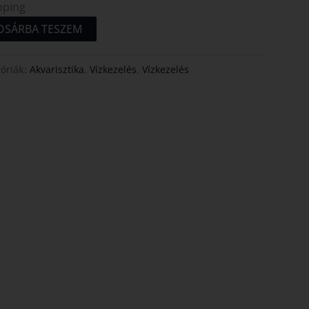
pping
OSÁRBA TESZEM
óriák:
Akvarisztika
,
Vízkezelés
,
Vízkezelés