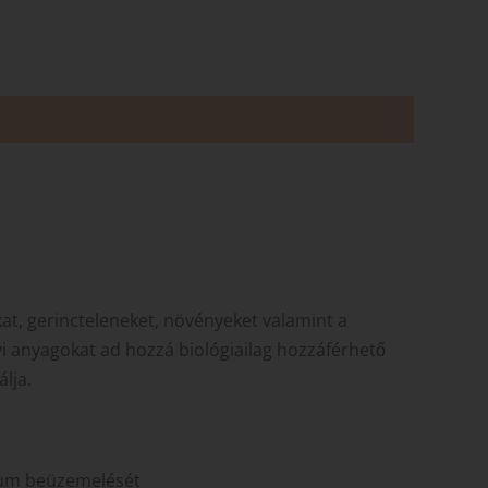
kat, gerincteleneket, növényeket valamint a
i anyagokat ad hozzá biológiailag hozzáférhető
lja.
rium beüzemelését