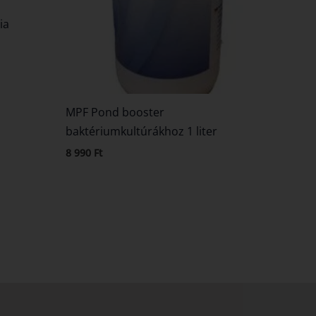
ia
MPF Pond booster
baktériumkultúrákhoz 1 liter
8 990
Ft