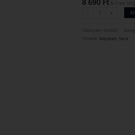
8 690
Ft
& Free Shi
K
-
+
Cikkszám:
003060
Kateg
Címkék:
Aquatan
,
Sera