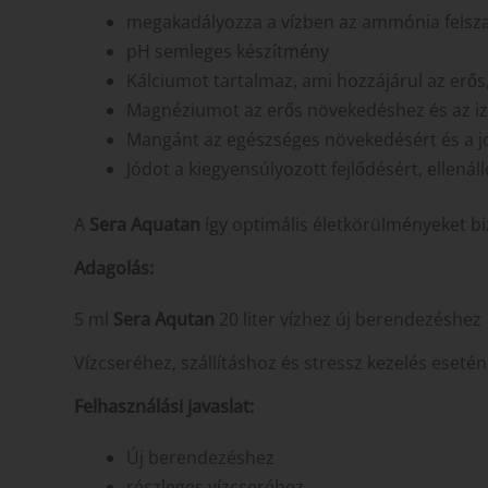
megakadályozza a vízben az ammónia felsz
pH semleges készítmény
Kálciumot tartalmaz, ami hozzájárul az erő
Magnéziumot az erős növekedéshez és az 
Mangánt az egészséges növekedésért és a 
Jódot a kiegyensúlyozott fejlődésért, ellenál
A
Sera Aquatan
így optimális életkörülményeket b
Adagolás:
5 ml
Sera Aqutan
20 liter vízhez új berendezéshez
Vízcseréhez, szállításhoz és stressz kezelés eset
Felhasználási javaslat:
Új berendezéshez
részleges vízcseréhez