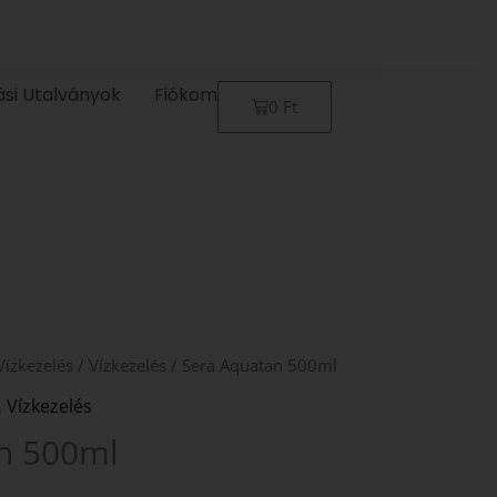
ási Utalványok
Fiókom
Kosár
0
Ft
Vízkezelés
/
Vízkezelés
/ Sera Aquatan 500ml
,
Vízkezelés
n 500ml