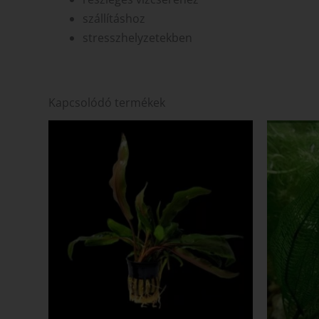
szállításhoz
stresszhelyzetekben
Kapcsolódó termékek