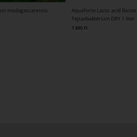
on madagascarensis
AquaForte Lactic acid Bacter
Tejsavbaktérium DRY 1 liter
7 890
Ft