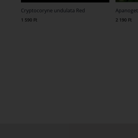
Cryptocoryne undulata Red
Apanoget
1 590
Ft
2 190
Ft