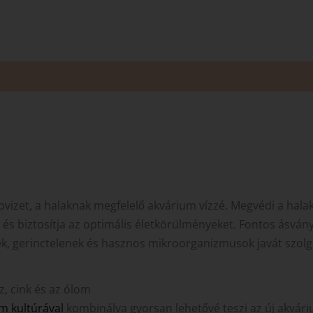
pvizet, a halaknak megfelelő akvárium vízzé. Megvédi a hala
s biztosítja az optimális életkörülményeket. Fontos ásvány
k, gerinctelenek és hasznos mikroorganizmusok javát szolgá
, cink és az ólom
m kultúrával
kombinálva gyorsan lehetővé teszi az új akvá