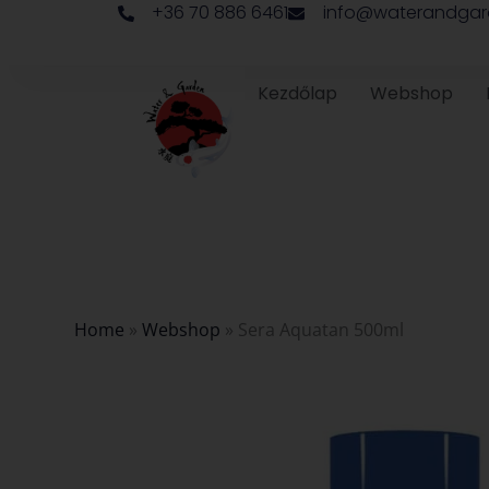
+36 70 886 6461
info@waterandgar
Skip
to
content
Kezdőlap
Webshop
Home
»
Webshop
»
Sera Aquatan 500ml