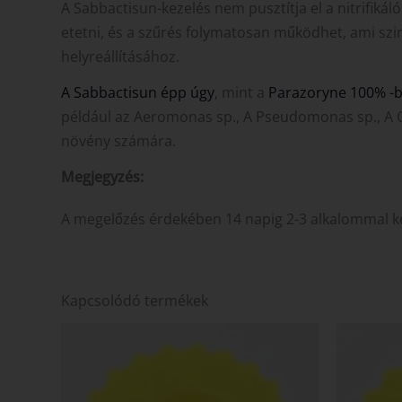
A Sabbactisun-kezelés nem pusztítja el a nitrifik
etetni, és a szűrés folymatosan működhet, ami szint
helyreállításához.
A Sabbactisun épp úgy
, mint a
Parazoryne 100% -b
például az Aeromonas sp., A Pseudomonas sp., A Cyt
növény számára.
Megjegyzés:
A megelőzés érdekében 14 napig 2-3 alkalommal ke
Kapcsolódó termékek