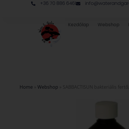
+36 70 886 6461
info@waterandgar
Skip
to
content
Kezdőlap
Webshop
Home
»
Webshop
»
SABBACTISUN bakteriális fer