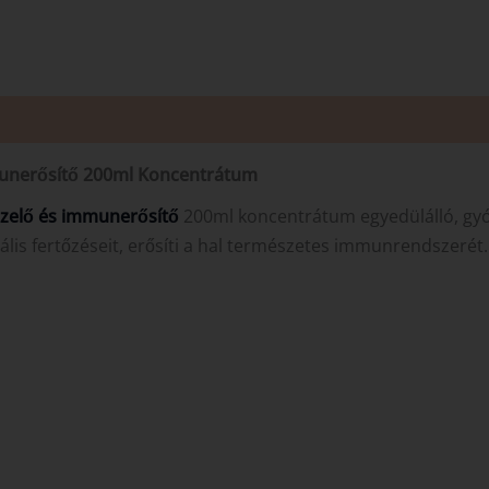
munerősítő 200ml Koncentrátum
zelő és immunerősítő
200ml koncentrátum egyedülálló, gy
lis fertőzéseit, erősíti a hal természetes immunrendszerét.