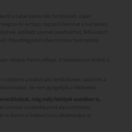
ti a halak bakteriális fertőzéseit, olyan
legnia és Achlya), tejszerű bevonat a hal testén,
ések, kidűledt szemek (exoftalmia), felfúvodott
hasűri folyadékgyülem (Aeromonas hydrophila)
van néhány fontos előnye. A Sabbactisun erősíti a
csökkenti a bakteriális fertőzéseket, valamint a
ktériumokat, de nem gyógyítják a fekélyeket.
generálódását, még mély fekélyek esetében is,
ériumokat antibiotikumok elpusztították,
án is fontos a Sabbactisun alkalmazása az