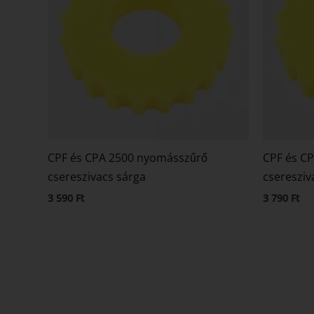
CPF és CPA 2500 nyomásszűrő
CPF és C
csereszivacs sárga
cseresziv
3 590
Ft
3 790
Ft