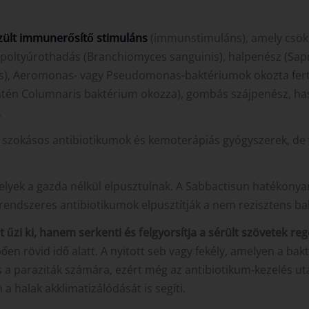
ült immunerősítő stimuláns
(immunstimuláns), amely csökken
opoltyúrothadás (Branchiomyces sanguinis), halpenész (Sapro
is), Aeromonas- vagy Pseudomonas-baktériumok okozta fertőz
(szintén Columnaris baktérium okozza), gombás szájpenész, 
.
a szokásos antibiotikumok és kemoterápiás gyógyszerek, de 
elyek a gazda nélkül elpusztulnak. A Sabbactisun hatékonyan 
 rendszeres antibiotikumok elpusztítják a nem rezisztens ba
zi ki, hanem serkenti és felgyorsítja a sérült szövetek re
rövid idő alatt. A nyitott seb vagy fekély, amelyen a bakt
s a paraziták számára, ezért még az antibiotikum-kezelés ut
 halak akklimatizálódását is segíti.