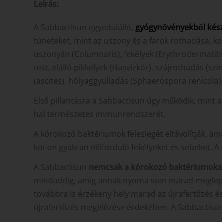
Leírás:
A Sabbactisun egyedülálló,
gyógynövényekből kész
tüneteket, mint az uszony és a farok rothadása, k
uszonyán (Columnaris), fekélyek (Erythrodermatit
test, elálló pikkelyek (Hasvízkór), szájrothadás 
(ascites), hólyaggyulladás (Sphaerospora renicola)
Első pillantásra a Sabbactisun úgy működik, mint 
hal természetes immunrendszerét.
A kórokozó baktériumok feleslegét eltávolítják, am
koi-on gyakran előforduló fekélyeket és sebeket. A
A Sabbactisun
nemcsak a kórokozó baktériumokat ű
mindaddig, amíg annak nyoma sem marad meglepően 
továbbra is érzékeny hely marad az újrafertőzés é
újrafertőzés megelőzése érdekében. A Sabbactisun a