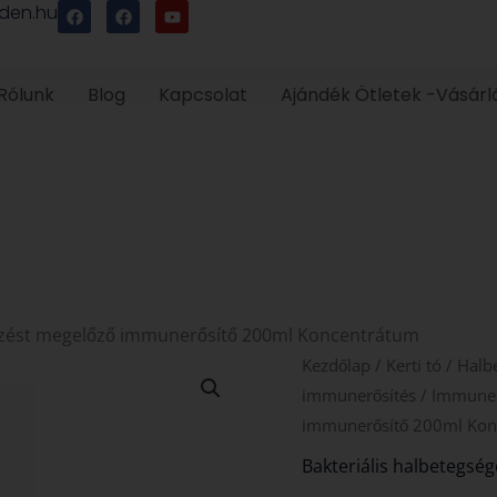
F
F
Y
den.hu
a
a
o
c
c
u
e
e
t
b
b
u
o
o
b
Rólunk
Blog
Kapcsolat
Ajándék Ötletek -Vásárl
o
o
e
k
k
tőzést megelőző immunerősítő 200ml Koncentrátum
SABBACTISUN
Kezdőlap
/
Kerti tó
/
Halb
bakteriális
immunerősítés
/
Immuner
fertőzést
immunerősítő 200ml Kon
megelőző
Bakteriális halbetegség
immunerősítő