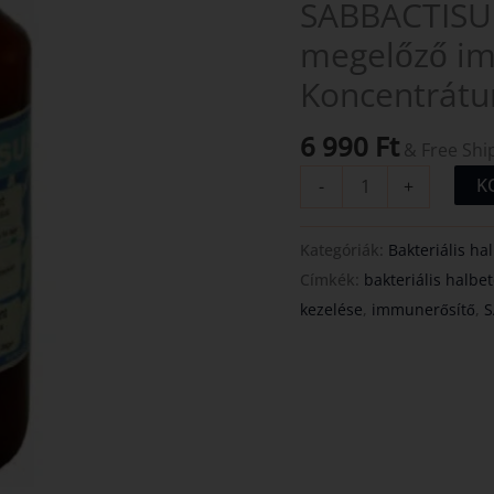
SABBACTISUN 
200ml
megelőző i
Koncentrátum
mennyiség
Koncentrát
6 990
Ft
& Free Shi
K
-
+
Kategóriák:
Bakteriális ha
Címkék:
bakteriális halbe
kezelése
,
immunerősítő
,
S