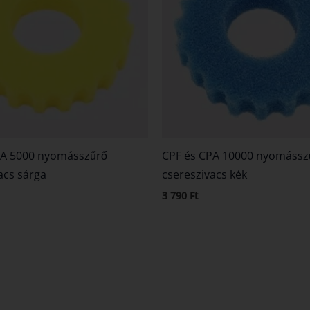
PA 5000 nyomásszűrő
CPF és CPA 10000 nyomássz
acs sárga
csereszivacs kék
3 790
Ft