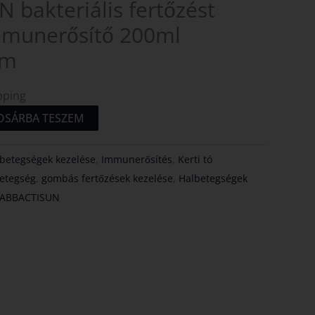
bakteriális fertőzést
mmunerősítő 200ml
um
pping
OSÁRBA TESZEM
lbetegségek kezelése
,
Immunerősítés
,
Kerti tó
tetegség
,
gombás fertőzések kezelése
,
Halbetegségek
ABBACTISUN