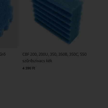
űrő
CBF 200, 200U, 350, 350B, 350C, 550
szűrőszivacs kék
4 390
Ft