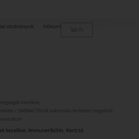
ási Utalványok
Fiókom
Kosár
0
Ft
etegségek kezelése,
ősítés
/ SABBACTISUN bakteriális fertőzést megelőző
centrátum
ek kezelése
,
Immunerősítés
,
Kerti tó