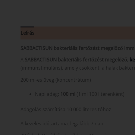
Leírás
Vélemények (0)
SABBACTISUN bakteriális fertőzést megelőző im
A
SABBACTISUN bakteriális fertőzést megelőző,
ke
(immunstimuláns), amely csökkenti a halak bakteriá
200 ml-es üveg (koncentrátum)
Napi adag:
100 ml
(1 ml 100 literenként)
Adagolás számítása 10 000 literes tóhoz
A kezelés időtartama: legalább 7 nap.