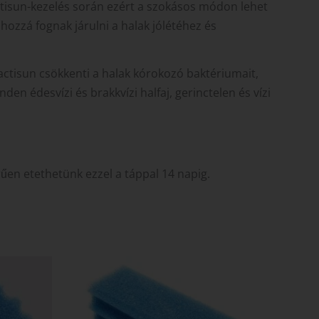
actisun-kezelés során ezért a szokásos módon lehet
 hozzá fognak járulni a halak jólétéhez és
ctisun csökkenti a halak kórokozó baktériumait,
n édesvízi és brakkvízi halfaj, gerinctelen és vízi
en etethetünk ezzel a táppal 14 napig.