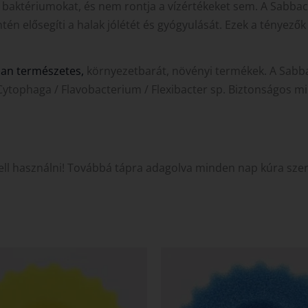
áló baktériumokat, és nem rontja a vízértékeket sem. A Sabb
én elősegíti a halak jólétét és gyógyulását. Ezek a tényezők
an természetes,
környezetbarát, növényi termékek. A Sabba
ophaga / Flavobacterium / Flexibacter sp. Biztonságos minde
ll használni! Továbbá tápra adagolva minden nap kúra szerű