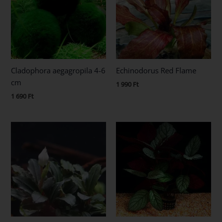
Cladophora aegagropila 4-6
Echinodorus Red Flame
cm
1 990
Ft
1 690
Ft