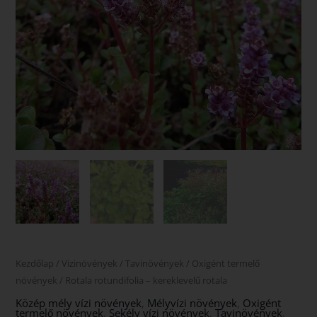
Kezdőlap
/
Vizinövények
/
Tavinövények
/
Oxigént termelő
növények
/ Rotala rotundifolia – kereklevelű rotala
Közép mély vízi növények
,
Mélyvízi növények
,
Oxigént
termelő növények
,
Sekély vízi növények
,
Tavinövények
,