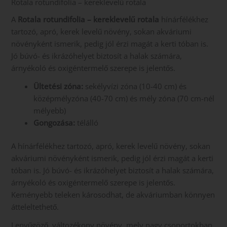
Rotala rotundifolia – kereklevelű rotala
A
Rotala rotundifolia – kereklevelű rotala
hínárfélékhez
tartozó, apró, kerek levelű növény, sokan akváriumi
növényként ismerik, pedig jól érzi magát a kerti tóban is.
Jó búvó- és ikrázóhelyet biztosít a halak számára,
árnyékoló és oxigéntermelő szerepe is jelentős.
Ültetési zóna:
sekélyvízi zóna (10-40 cm) és
középmélyzóna (40-70 cm) és mély zóna (70 cm-nél
mélyebb)
Gongozása:
télálló
A hínárfélékhez tartozó, apró, kerek levelű növény, sokan
akváriumi növényként ismerik, pedig jól érzi magát a kerti
tóban is. Jó búvó- és ikrázóhelyet biztosít a halak számára,
árnyékoló és oxigéntermelő szerepe is jelentős.
Keményebb teleken károsodhat, de akváriumban könnyen
átteleltethető.
Lenyűgöző, változékony növény, mely nagy csoportokban