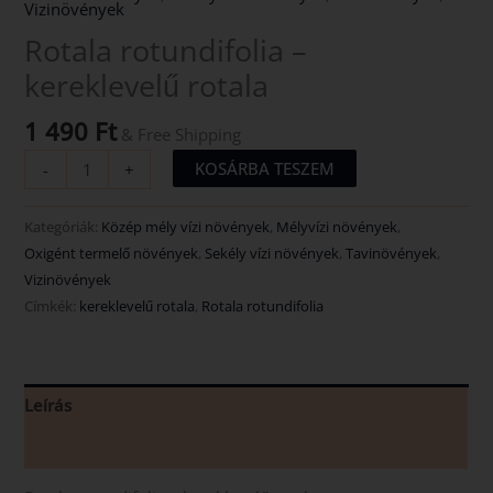
Vizinövények
Rotala rotundifolia –
kereklevelű rotala
1 490
Ft
& Free Shipping
KOSÁRBA TESZEM
-
+
Kategóriák:
Közép mély vízi növények
,
Mélyvízi növények
,
Oxigént termelő növények
,
Sekély vízi növények
,
Tavinövények
,
Vizinövények
Címkék:
kereklevelű rotala
,
Rotala rotundifolia
Leírás
Vélemények (0)