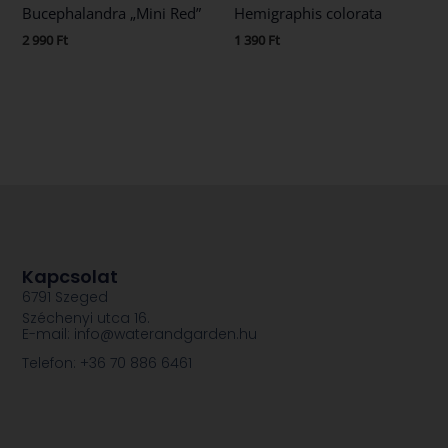
Bucephalandra „Mini Red”
Hemigraphis colorata
2 990
Ft
1 390
Ft
Kapcsolat
6791 Szeged
Széchenyi utca 16.
E-mail: info@waterandgarden.hu
Telefon: +36 70 886 6461