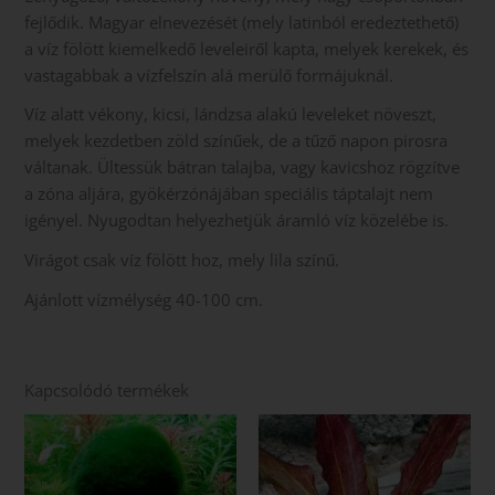
fejlődik. Magyar elnevezését (mely latinból eredeztethető)
a víz fölött kiemelkedő leveleiről kapta, melyek kerekek, és
vastagabbak a vízfelszín alá merülő formájuknál.
Víz alatt vékony, kicsi, lándzsa alakú leveleket növeszt,
melyek kezdetben zöld színűek, de a tűző napon pirosra
váltanak. Ültessük bátran talajba, vagy kavicshoz rögzítve
a zóna aljára, gyökérzónájában speciális táptalajt nem
igényel. Nyugodtan helyezhetjük áramló víz közelébe is.
Virágot csak víz fölött hoz, mely lila színű.
Ajánlott vízmélység 40-100 cm.
Kapcsolódó termékek