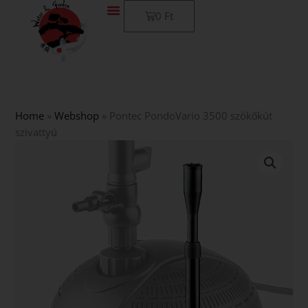
Skip
Kosár
0
Ft
to
content
Home
»
Webshop
»
Pontec PondoVario 3500 szökőkút
szivattyú
Pontec
PondoVario
3500
szökőkút
szivattyú
mennyiség