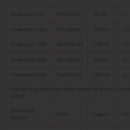
PondoVario 750
145x125x90
720 l/ó
1,1
PondoVario 1000
145x125x90
1000 l/ó
1,3
PondoVario 1500
180x160x125
1500 l/ó
1,9
PondoVario 2500
180x160x125
2500 l/ó
2,2
PondoVario 3500
210x190x142
3400 l/ó
2,6
Különböző szökőkút fejek vízkép méretei (Ø átmérő) a sziva
szerint
Szökőkút fej
Vulkán
Sugaras
Har
típusa ►