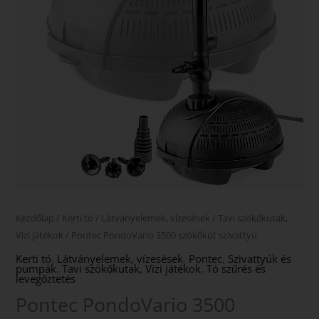
Kezdőlap
/
Kerti tó
/
Látványelemek, vízesések
/
Tavi szökőkutak,
Vízi játékok
/ Pontec PondoVario 3500 szökőkút szivattyú
Kerti tó
,
Látványelemek, vízesések
,
Pontec
,
Szivattyúk és
pumpák
,
Tavi szökőkutak, Vízi játékok
,
Tó szűrés és
levegőztetés
Pontec PondoVario 3500