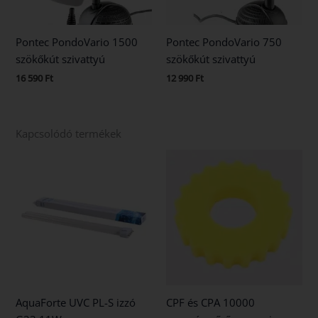
Pontec PondoVario 1500
Pontec PondoVario 750
szökőkút szivattyú
szökőkút szivattyú
16 590
Ft
12 990
Ft
Kapcsolódó termékek
AquaForte UVC PL-S izzó
CPF és CPA 10000