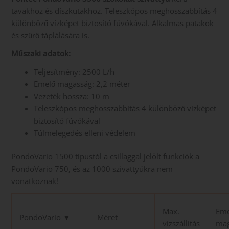
tavakhoz és díszkutakhoz. Teleszkópos meghosszabbítás 4
különböző vízképet biztosító fúvókával. Alkalmas patakok
és szűrő táplálására is.
Műszaki adatok:
Teljesítmény: 2500 L/h
Emelő magasság: 2,2 méter
Vezeték hossza: 10 m
Teleszkópos meghosszabbítás 4 különböző vízképet
biztosító fúvókával
Túlmelegedés elleni védelem
PondoVario 1500 típustól a csillaggal jelölt funkciók a
PondoVario 750, és az 1000 szivattyúkra nem
vonatkoznak!
Max.
Eme
PondoVario ▼
Méret
vízszállítás
mag