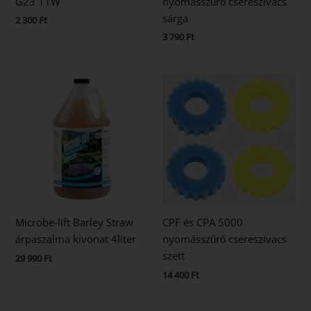
G23 11W
nyomásszűrő csereszivacs
sárga
2 300
Ft
3 790
Ft
Microbe-lift Barley Straw
CPF és CPA 5000
árpaszalma kivonat 4liter
nyomásszűrő csereszivacs
szett
29 990
Ft
14 400
Ft