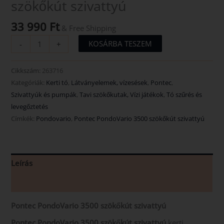
szökőkút szivattyú
33 990
Ft
& Free Shipping
KOSÁRBA TESZEM
-
+
Cikkszám:
263716
Kategóriák:
Kerti tó
,
Látványelemek, vízesések
,
Pontec
,
Szivattyúk és pumpák
,
Tavi szökőkutak, Vízi játékok
,
Tó szűrés és
levegőztetés
Címkék:
Pondovario
,
Pontec PondoVario 3500 szökőkút szivattyú
Leírás
Vélemények (0)
Pontec PondoVario 3500 szökőkút szivattyú
Pontec PondoVario 3500 szökőkút szivattyú
kerti