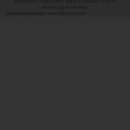
Registered Trademark ® Water & Garden | 2026 ©
Minden jog fenntartva.
Weboldalfejlesztés: www.devspirit.tech