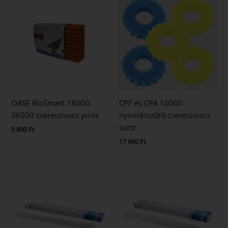
OASE BioSmart 18000-
CPF és CPA 10000
36000 csereszivacs piros
nyomásszűrő csereszivacs
szett
5 890
Ft
17 990
Ft