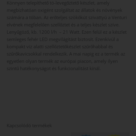
Könnyen telepíthető tó-levegőztető készlet, amely
megbízhatóan oxigént szolgáltat az állatok és növények
számára a tóban. Az erőteljes szökőkút szivattyú a Venturi
elvének megfelelően szellőztet és a teljes készlet szíve.
Lenyűgöző, kb. 1200 l/h – 21 Watt. Ezen felül ez a készlet
semleges fehér LED megvilágítást biztosít. Ezenkívül a
kompakt víz alatti szellőztetőkészlet szűrőhabbal és
szűrőkavicsokkal rendelkezik. A mai napig ez a termék az
egyetlen olyan termék az európai piacon, amely ilyen
szintű hatékonyságot és funkcionalitást kínál.
Kapcsolódó termékek