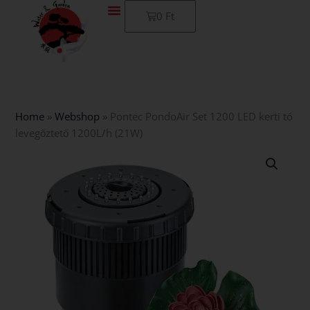
Skip
Kosár
0
Ft
to
content
Home
»
Webshop
»
Pontec PondoAir Set 1200 LED kerti tó
levegőztető 1200L/h (21W)
Pontec
PondoAir
Set
1200
LED
kerti
tó
levegőztető
1200L/h
(21W)