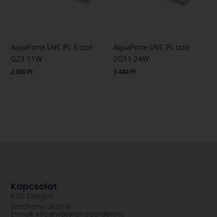
AquaForte UVC PL-S izzó
AquaForte UVC PL izzó
G23 11W
2G11 24W
2 300
Ft
3 440
Ft
Kapcsolat
6791 Szeged
Széchenyi utca 16.
E-mail: info@waterandgarden.hu