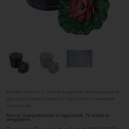
mennyiség
Kezdőlap
/
Kerti tó
/
Tó szűrés és levegőztetés
/
Kompresszorok és
légpumpák
/ Pontec PondoAir Set 1200 LED kerti tó levegőztető
1200L/h (21W)
Kerti tó
,
Kompresszorok és légpumpák
,
Tó szűrés és
levegőztetés