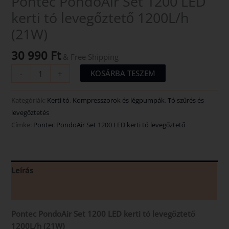
Pontec PondoAir Set 1200 LED
kerti tó levegőztető 1200L/h
(21W)
30 990
Ft
& Free Shipping
KOSÁRBA TESZEM
-
+
Kategóriák:
Kerti tó
,
Kompresszorok és légpumpák
,
Tó szűrés és
levegőztetés
Címke:
Pontec PondoAir Set 1200 LED kerti tó levegőztető
Leírás
Vélemények (0)
Pontec PondoAir Set 1200 LED kerti tó levegőztető
1200L/h (21W)