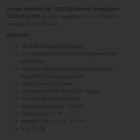
Pontec PondoAir Set 1200 LED kerti tó levegőztető
1200L/h (21W)
víz alatti levegőztető és szűrő készlet,
levegőztető szivattyúval.
Jellemzők:
Víz alatti tó levegőztető készlet
Tó szellőztetésre és kerti tavak oxigénnel való
ellátásához
Hatékonyságát és funkcionalitását tekintve
egyedülálló az európai piacon
Szűrőszivacsok és kövek
Természetes fehér fényű LED világítás
10 méter elektromos kábel
Szivattyú kapacitása: 1200 l/h
Teljesítmény: 21 W
Méretek: 200 x 200 x 160 mm
Súly: 1,1 kg