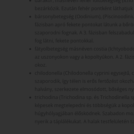
darakór, másnéven fehér foltbetegség (Ichthy
bezárkózik. Ezután fehér pontként láthatjuk
bársonybetegség (Oodinium), (Piscinoodinium
fázisban apró fekete pontokat látunk a bőrön
szaporodni fognak. A 3. fázisban felszabadu
fog látni, fekete pontokkal.
fátyolbetegség másnéven costia (Ichtyobodo
az uszonyokon vagy a kopoltyúkon. A 2. fázis
okoz.
chilodonella (Chilodonella cyprini egysejtű, 
szaporodik, így télen is erős fertőzést okozh
halvány, szerkezete elmosódott, bőséges ny
trichodina (Trichodina sp. és Trichodinella s
képesek megtelepedni és többségük a kopolty
húgyhólyagjában élősködnek. Szabadon mozog
nyerik a táplálékukat. A halak testfelületén 