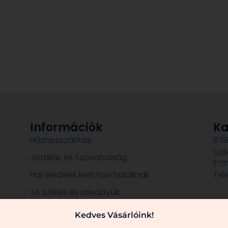
Információk
Ka
Házhozszállítás
679
Szé
Jótállás és Szavatosság
E-m
Hal eledelek kerti tavi halaknak
Tel
Tó szűrés és szivattyúk
Dekorációk, szobrok
Kedves Vásárlóink!