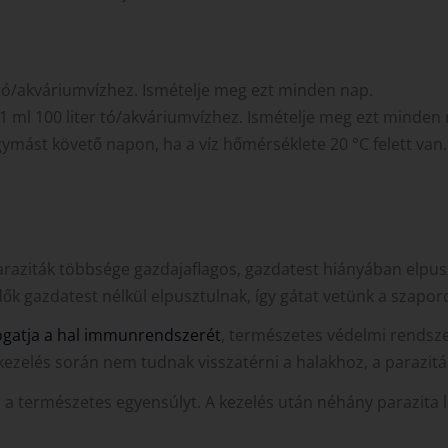
r tó/akváriumvízhez. Ismételje meg ezt minden nap.
 ml 100 liter tó/akváriumvízhez. Ismételje meg ezt minden 
mást követő napon, ha a víz hőmérséklete 20 °C felett van. 
araziták többsége gazdajaflagos, gazdatest hiányában elpus
dők gazdatest nélkül elpusztulnak, így gátat vetünk a szap
gatja a hal immunrendszerét
, természetes védelmi rendszer
a kezelés során nem tudnak visszatérni a halakhoz, a parazit
a a természetes egyensúlyt. A kezelés után néhány parazita 