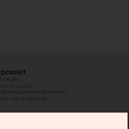
pcsolat
1 Szeged
chenyi utca 16.
ail: info@waterandgarden.hu
efon: +36 70 886 6461