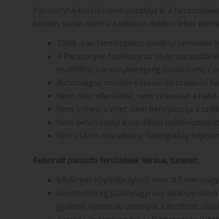
Parazoryne-kezelés nem pusztítja el a hasznosbakt
kezelés során ezért a szokásos módon lehet etetni
100% -ban természetes, növényi termékek (
A Parazoryne hatékony az olyan paraziták ell
multifillis), bársonybetegség (Oodinium), Co
Biztonságos minden édesvízi és brakkvízi hal
Nem okoz ellenállást, nem stresszeli a hal
Nem színezi a vizet, nem befolyásolja a szil
Nem befolyásolja a nitrifikáló baktériumokat
Nincs káros maradvány: biológiailag teljesen
Felsorolt parazita fertőzések leírása, tünetei:
bőrférgek (Gyrodactylus): max. 0,5 mm nagy
kopoltyúféreg (Dactylogyrus): átlátszó színű 
gyakran nyitottak, uszonyát a fertőzött old