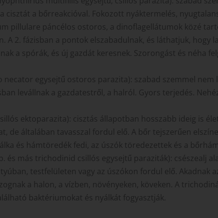
ophthirius multifillis egysejtű, csillós parazita): szabad s
 a cisztát a bőrreakcióval. Fokozott nyáktermelés, nyugtalan
 pillulare páncélos ostoros, a dinoflagellátumok közé tarto
. A 2. fázisban a pontok elszabadulnak, és láthatjuk, hogy l
lnak a spórák, és új gazdát keresnek. Szorongást és néha fel
 necator egysejtű ostoros parazita): szabad szemmel nem lá
ban levállnak a gazdatestről, a halról. Gyors terjedés. Neh
csillós ektoparazita): cisztás állapotban hosszabb ideig is é
at, de általában tavasszal fordul elő. A bőr tejszerűen elszín
álka és hámtöredék fedi, az úszók töredezettek és a bőrhám
p. és más trichodinid csillós egysejtű paraziták): csészealj 
úban, testfelületen vagy az úszókon fordul elő. Akadnak az
nak a halon, a vízben, növényeken, köveken. A trichodinák
található baktériumokat és nyálkát fogyasztják.