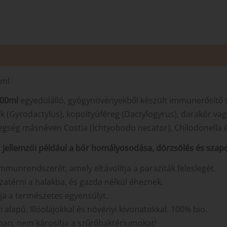
0ml
500ml
egyedülálló, gyógynövényekből készült immunerősítő 
ek (Gyrodactylus), kopoltyúféreg (Dactylogyrus), darakór va
tegség másnéven Costia (Ichtyobodo necator), Chilodonella é
k jellemzői például a bőr homályosodása, dörzsölés és szapo
munrendszerét, amely eltávolítja a paraziták feleslegét.
zatérni a halakba, és gazda nélkül éheznek.
tja a természetes egyensúlyt.
alapú. Illóolajokkal és növényi kivonatokkal. 100% bio.
yban, nem károsítja a szűrőbaktériumokat!