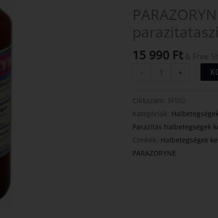
mennyiség
PARAZORYNE
parazitatasz
15 990
Ft
& Free S
K
-
+
Cikkszám:
SF502
Kategóriák:
Halbetegségek
Parazitás halbetegségek k
Címkék:
Halbetegségek ke
PARAZORYNE