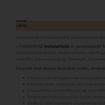
Leírás
Vélemények (0)
PARAZORYNE immunerősítő és parazitataszító 50
A
PARAZORYNE
immunerősítő
és parazitataszító 
parazitataszító kezelés, amely hatékony a bőrférg
multifillis), bársonybetegség (Oodinium), fátyolbe
Paraziták által okozott fertőzések esetén, amelye
A Parazoryne támogatja a hal természetes im
A kezelés során a paraziták nem tudnak viss
A Parazoryne nem fertőtlenítő, de helyreállí
Parazoryne immunstimuláló, tisztán növényi 
Ideális új halak kezelésére a karanténtartál