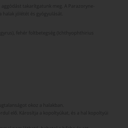
és aggódást takarítgatunk meg. A Parazoryne-
 halak jólétét és gyógyulását.
gyrus), fehér foltbetegség (Ichthyophthirius
ugtalanságot okoz a halakban.
dul elő. Károsítja a kopoltyúkat, és a hal kopoltyúi