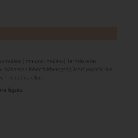
stimuláns (immunstimuláns), természetes
gy másnéven fehér foltbetegség (Ichthyophthirius
s Trichodina ellen.
ra légzés.