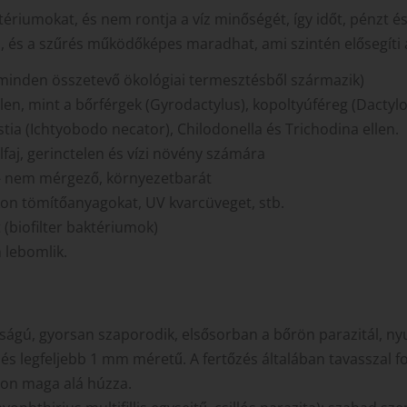
ériumokat, és nem rontja a víz minőségét, így időt, pénzt 
, és a szűrés működőképes maradhat, ami szintén elősegíti a
minden összetevő ökológiai termesztésből származik)
en, mint a bőrférgek (Gyrodactylus), kopoltyúféreg (Dactylo
stia (Ichtyobodo necator), Chilodonella és Trichodina ellen.
faj, gerinctelen és vízi növény számára
at- nem mérgező, környezetbarát
ikon tömítőanyagokat, UV kvarcüveget, stb.
 (biofilter baktériumok)
 lebomlik.
ságú, gyorsan szaporodik, elsősorban a bőrön parazitál, ny
és legfeljebb 1 mm méretű. A fertőzés általában tavasszal for
alon maga alá húzza.