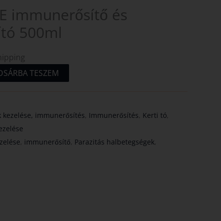
 immunerősítő és
ító 500ml
hipping
OSÁRBA TESZEM
 kezelése, immunerősítés
,
Immunerősítés
,
Kerti tó
,
ezelése
zelése
,
immunerősítő
,
Parazitás halbetegségek
,