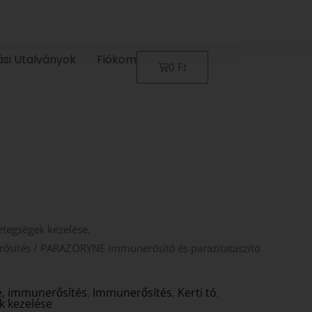
ási Utalványok
Fiókom
Kosár
0
Ft
etegségek kezelése,
ősítés
/ PARAZORYNE immunerősítő és parazitataszító
e, immunerősítés
,
Immunerősítés
,
Kerti tó
,
k kezelése