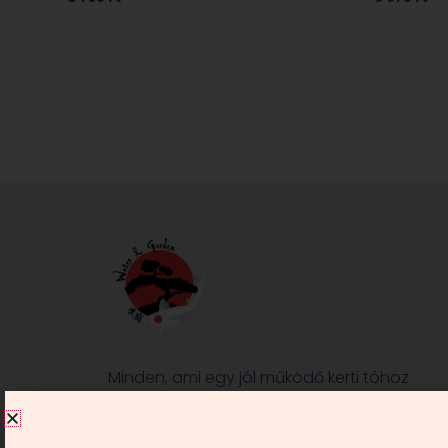
Minden, ami egy jól működő kerti tóhoz
és/vagy kerthez szükséges, nálunk
megtalálható. Kérje véleményünket,