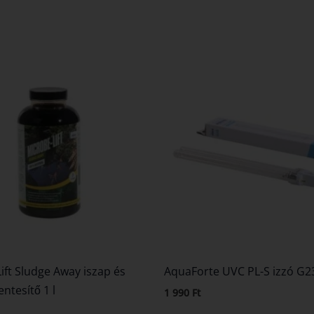
ift Sludge Away iszap és
AquaForte UVC PL-S izzó G
ntesítő 1 l
1 990
Ft