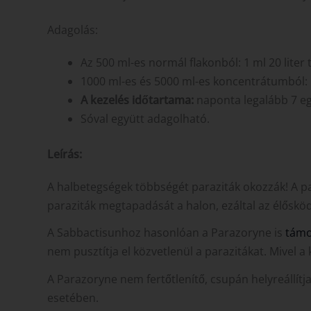
Adagolás:
Az 500 ml-es normál flakonból: 1 ml 20 lite
1000 ml-es és 5000 ml-es koncentrátumból: 1
A kezelés időtartama:
naponta legalább 7 egy
Sóval együtt adagolható.
Leírás:
A halbetegségek többségét paraziták okozzák! A p
paraziták megtapadását a halon, ezáltal az élőskö
A Sabbactisunhoz hasonlóan a Parazoryne is
támo
nem pusztítja el közvetlenül a parazitákat. Mivel 
A Parazoryne nem fertőtlenítő, csupán helyreállítj
esetében.