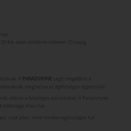
nap.
20 fok alatti vízhőmérsékleten 10 napig.
ztulnak. A
PARAZORYNE
segít megelőzni a
orodásuknak, megtartva az egészséges egyensúlyt.
ét, elűzve a felesleges parazitákat. A Parazoryne
ák többsége éhen hal.
lesz csak jelen, mint minden egészséges hal