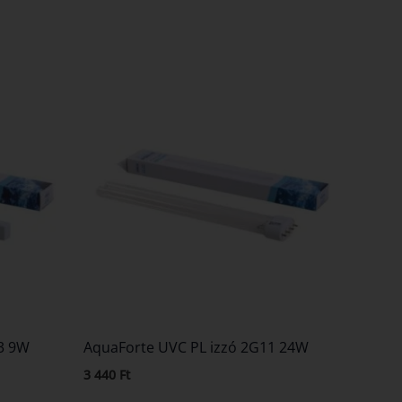
23 9W
AquaForte UVC PL izzó 2G11 24W
3 440
Ft