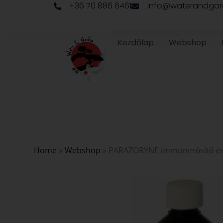
+36 70 886 6461
info@waterandgar
Skip
to
content
Kezdőlap
Webshop
Home
»
Webshop
»
PARAZORYNE immunerősítő és 