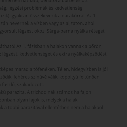
zemmel nem látható, behatol a bőrbe és ott
ság, légzési problémák és kedvetlenség.
zik): gyakran összekeverik a darakórral. Az 1.
azán hevernek a vízben vagy az aljzaton, ahol
gyorsult légzést okoz. Sárga-barna nyálka réteget
tható! Az 1. fázisban a halakon vannak a bőrön,
éz légzést, kedvetlenséget és extra nyálkaképződést
letképes marad a tófenéken. Télen, hidegvízben is jól
eződik, fehéres színűvé válik, kopoltyú feltűnően
 foszló, szakadozott.
alakú parazita. A trichodinák számos halfajon
onban olyan fajok is, melyek a halak
 a többi parazitával ellentétben nem a halakból