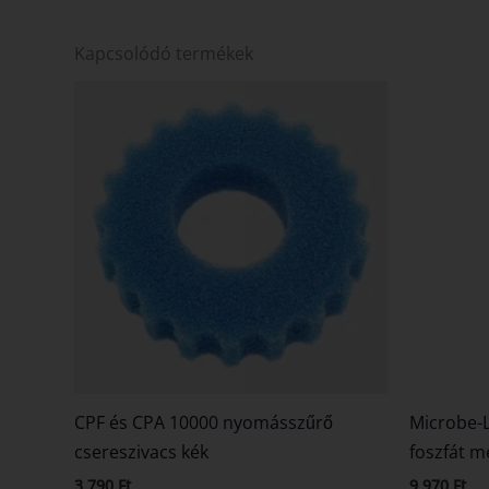
Kapcsolódó termékek
CPF és CPA 10000 nyomásszűrő
Microbe-L
csereszivacs kék
foszfát me
3 790
Ft
9 970
Ft