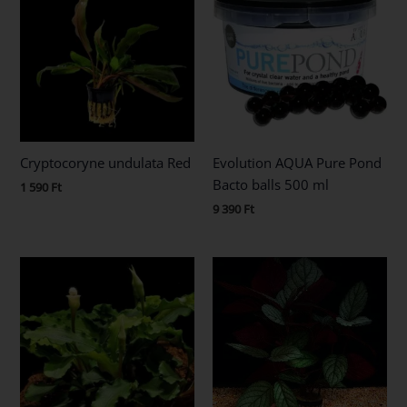
Cryptocoryne undulata Red
Evolution AQUA Pure Pond
Bacto balls 500 ml
1 590
Ft
9 390
Ft