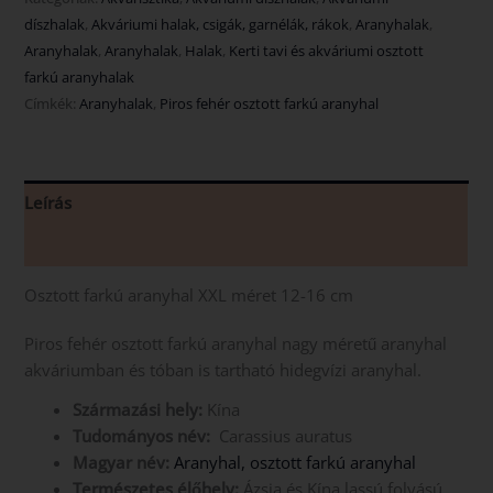
díszhalak
,
Akváriumi halak, csigák, garnélák, rákok
,
Aranyhalak
,
Aranyhalak
,
Aranyhalak
,
Halak
,
Kerti tavi és akváriumi osztott
farkú aranyhalak
Címkék:
Aranyhalak
,
Piros fehér osztott farkú aranyhal
Leírás
Vélemények (0)
Osztott farkú aranyhal XXL méret 12-16 cm
Piros fehér osztott farkú aranyhal nagy méretű aranyhal
akváriumban és tóban is tartható hidegvízi aranyhal.
Származási hely:
Kína
Tudományos név:
Carassius auratus
Magyar név:
Aranyhal, osztott farkú aranyhal
Természetes élőhely:
Ázsia és Kína lassú folyású