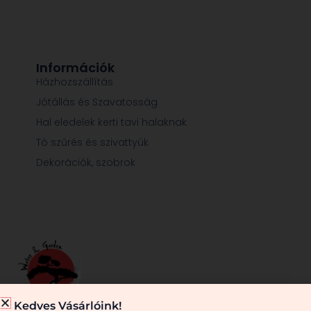
Információk
Házhozszállítás
Jótállás és Szavatosság
Hal eledelek kerti tavi halaknak
Tó szűrés és szivattyúk
Dekorációk, szobrok
Kedves Vásárlóink!