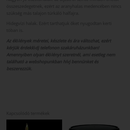
összeszedegetnek, ezért az aranyhalas medencében nincs
szükség más talajon túrkáló halfajra.
Hidegvízi halak. Ezért tarthatjuk őket nyugodtan kerti
tóban is.
Az élőlények méretei, készlete és ára változhat, ezért
kérjük érdeklődj telefonon szakáruházunkban!
Amennyiben olyan élőlényt szeretnél, ami esetleg nem
található a webshopunkban hívj bennünket és
beszerezzük.
Kapcsolódó termékek