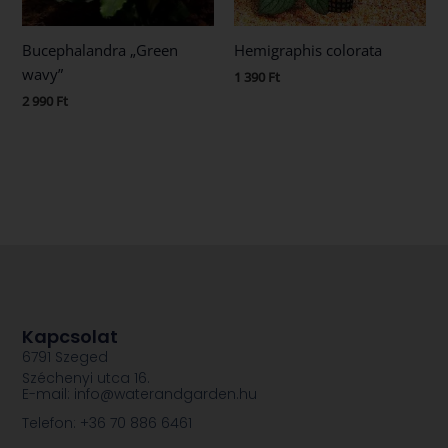
Bucephalandra „Green
Hemigraphis colorata
wavy”
1 390
Ft
2 990
Ft
Kapcsolat
6791 Szeged
Széchenyi utca 16.
E-mail: info@waterandgarden.hu
Telefon: +36 70 886 6461