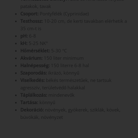
patakok, tavak
Csoport:
Pontyfélék (Cyprinidae)
Testhossz:
10-20 cm, de kerti tavakban elérhetik a
35 cm-t is
pH:
6-8
kH:
5-25 NK°
Hőmérséklet:
5-30 °C
Akvárium:
150 liter minimum
Halnépesség:
150 literre 6-8 hal
Szaporodás:
ikrázó, könnyű
Viselkedés:
békés természetűek, ne tartsuk
agresszív, területvédő halakkal
Táplálkozás:
mindenevők
Tartása:
könnyű
Dekoráció:
növények, gyökerek, sziklák, kövek,
búvókák, növényzet