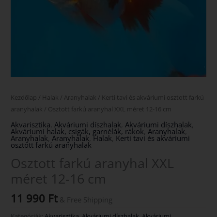
Kezdőlap
/
Halak
/
Aranyhalak
/
Kerti tavi és akváriumi osztott farkú
aranyhalak
/ Osztott farkú aranyhal XXL méret 12-16 cm
Akvarisztika
,
Akváriumi díszhalak
,
Akváriumi díszhalak
,
Akváriumi halak, csigák, garnélák, rákok
,
Aranyhalak
,
Aranyhalak
,
Aranyhalak
,
Halak
,
Kerti tavi és akváriumi
osztott farkú aranyhalak
Osztott farkú aranyhal XXL
méret 12-16 cm
11 990
Ft
& Free Shipping
Kategóriák:
Akvarisztika
,
Akváriumi díszhalak
,
Akváriumi