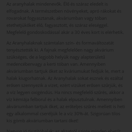
Az aranyhalak mindenevők. Élő és száraz eledelt is
elfogadnak. A természetben növényeket, apró rákokat és
rovarokat fogyasztanak, akváriumban vagy tóban
etethetjükőket élő, fagyasztott, és száraz eleséggel.
Megfelelő gondoskodással akár a 30 éves kort is elérhetik.
Az Aranyhalaknak számtalan szín- és formaváltozatát
tenyésztették ki. A fajnak megfelelően nagy akvárium
szükséges, de a legjobb helyük nagy alapterületű
medencébenvagy a kerti tóban van. Amennyiben
akváriumban tartjuk őket az kváriumukat fedjük le, mert a
halak kiugorhatnak. Az Aranyhalak sokat esznek és ezáltal
erősen szennyezik a vizet, ezért vizüket erősen szűrjük, és
a víz legyen oxigéndús. Ha nincs megfelelő szűrés, akkor a
víz kémiája felborul és a halak elpusztulnak. Amennyiben
akváriumban tartjuk őket, az erőteljes szűrés mellett is heti
egy alkalommal cseréljük le a víz 30%-át. Szigorúan tilos
kis gömb akváriumban tartani őket!
Nagyon jó tisztítóhalak: az aljzatról szinte minden ehetőt