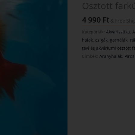
Osztott fark
4 990
Ft
& Free Shi
Kategóriák:
Akvarisztika
,
A
halak, csigák, garnélák, rá
tavi és akváriumi osztott 
Címkék:
Aranyhalak
,
Piros