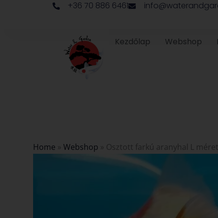
+36 70 886 6461
info@waterandgar
Skip
to
content
Kezdőlap
Webshop
Home
»
Webshop
»
Osztott farkú aranyhal L mére