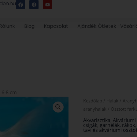
F
F
Y
den.hu
a
a
o
c
c
u
e
e
t
b
b
u
o
o
b
Rólunk
Blog
Kapcsolat
Ajándék Ötletek -Vásárl
o
o
e
k
k
t 6-8 cm
Kezdőlap
/
Halak
/
Aranyh
aranyhalak
/ Osztott fark
Akvarisztika
,
Akváriumi 
csigák, garnélák, rákok
tavi és akváriumi oszto