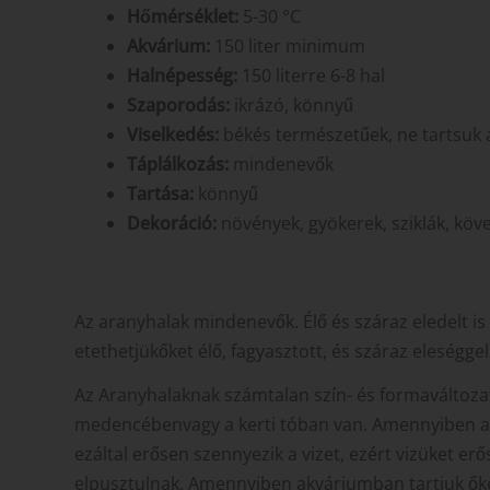
Hőmérséklet:
5-30 °C
Akvárium:
150 liter minimum
Halnépesség:
150 literre 6-8 hal
Szaporodás:
ikrázó, könnyű
Viselkedés:
békés természetűek, ne tartsuk a
Táplálkozás:
mindenevők
Tartása:
könnyű
Dekoráció:
növények, gyökerek, sziklák, köv
Az aranyhalak mindenevők. Élő és száraz eledelt 
etethetjükőket élő, fagyasztott, és száraz eleségge
Az Aranyhalaknak számtalan szín- és formaváltozat
medencébenvagy a kerti tóban van. Amennyiben akv
ezáltal erősen szennyezik a vizet, ezért vizüket erő
elpusztulnak. Amennyiben akváriumban tartjuk őket, 