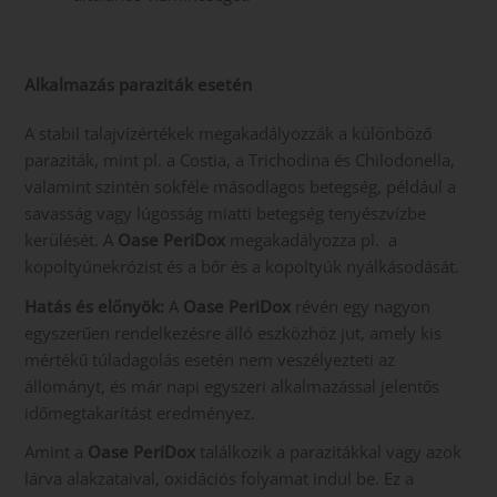
Alkalmazás paraziták esetén
A stabil talajvízértékek megakadályozzák a különböző
paraziták, mint pl. a Costia, a Trichodina és Chilodonella,
valamint szintén sokféle másodlagos betegség, például a
savasság vagy lúgosság miatti betegség tenyészvízbe
kerülését. A
Oase PeriDox
megakadályozza pl. a
kopoltyúnekrózist és a bőr és a kopoltyúk nyálkásodását.
Hatás és előnyök:
A
Oase PeriDox
révén egy nagyon
egyszerűen rendelkezésre álló eszközhöz jut, amely kis
mértékű túladagolás esetén nem veszélyezteti az
állományt, és már napi egyszeri alkalmazással jelentős
időmegtakarítást eredményez.
Amint a
Oase PeriDox
találkozik a parazitákkal vagy azok
lárva alakzataival, oxidációs folyamat indul be. Ez a