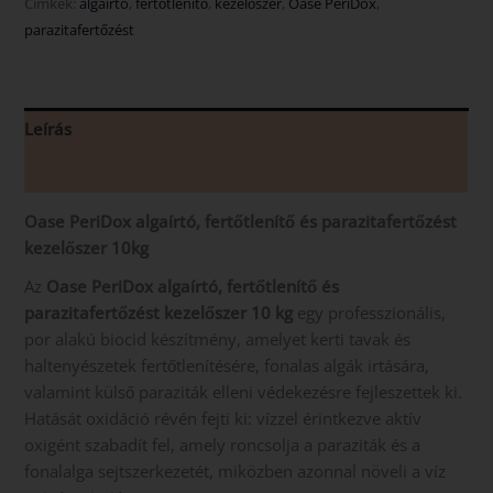
Címkék:
algairtó
,
fertőtlenítő
,
kezelőszer
,
Oase PeriDox
,
parazitafertőzést
Leírás
Vélemények (0)
Oase PeriDox algaírtó, fertőtlenítő és parazitafertőzést
kezelőszer 10kg
Az
Oase PeriDox algaírtó, fertőtlenítő és
parazitafertőzést kezelőszer 10 kg
egy professzionális,
por alakú biocid készítmény, amelyet kerti tavak és
haltenyészetek fertőtlenítésére, fonalas algák irtására,
valamint külső paraziták elleni védekezésre fejleszettek ki.
Hatását oxidáció révén fejti ki: vízzel érintkezve aktív
oxigént szabadít fel, amely roncsolja a paraziták és a
fonalalga sejtszerkezetét, miközben azonnal növeli a víz