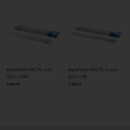
AquaForte UVC PL izzó
AquaForte UVC PL-S izzó
2G11 24W
G23 11W
3 440
Ft
2 300
Ft