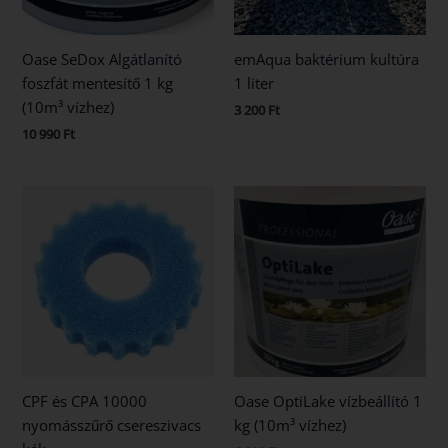
Oase SeDox Algátlanító
emAqua baktérium kultúra
foszfát mentesítő 1 kg
1 liter
(10m³ vízhez)
3 200
Ft
10 990
Ft
CPF és CPA 10000
Oase OptiLake vízbeállító 1
nyomásszűrő csereszivacs
kg (10m³ vízhez)