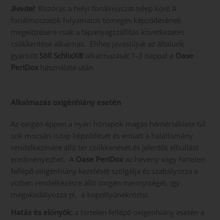
Bevitel
: Kiszórás a helyi fonálmoszat-telep köré A
fonálmoszatok folyamatos tömeges képződésének
megelőzésére csak a tápanyagszállítás következetes
csökkentése alkalmas. Ehhez javasoljuk az általunk
gyártott
Söll SchlixX®
alkalmazását 1-3 nappal a
Oase
PeriDox
használata után.
Alkalmazás oxigénhiány esetén
Az oxigén éppen a nyári hónapok magas hőmérséklete túl
sok mocsári iszap képződését és emiatt a halállomány
rendelkezésére álló tér csökkenését és jelentős elhullást
eredményezhet. A
Oase PeriDox
az heveny vagy hirtelen
fellépő oxigénhiány kezelését szolgálja és szabályozza a
vízben rendelkezésre álló oxigén mennyiségét, így
megakadályozza pl. a kopoltyúnekrózist.
Hatás és előnyök:
a hirtelen fellépő oxigénhiány esetén a