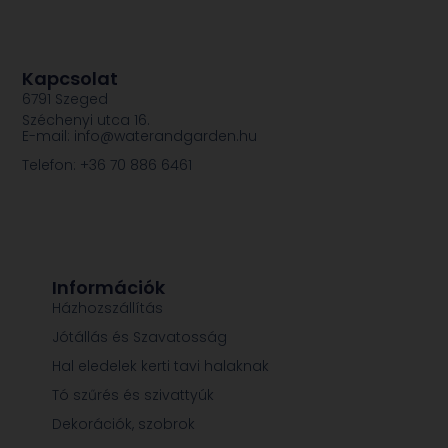
Kapcsolat
6791 Szeged
Széchenyi utca 16.
E-mail: info@waterandgarden.hu
Telefon: +36 70 886 6461
Információk
Házhozszállítás
Jótállás és Szavatosság
Hal eledelek kerti tavi halaknak
Tó szűrés és szivattyúk
Dekorációk, szobrok