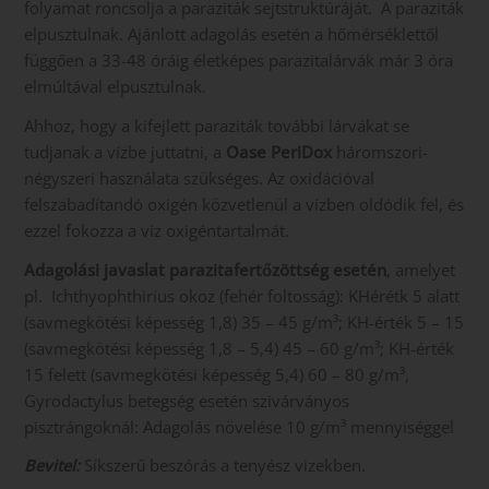
folyamat roncsolja a paraziták sejtstruktúráját. A paraziták
elpusztulnak. Ajánlott adagolás esetén a hőmérséklettől
függően a 33-48 óráig életképes parazitalárvák már 3 óra
elmúltával elpusztulnak.
Ahhoz, hogy a kifejlett paraziták további lárvákat se
tudjanak a vízbe juttatni, a
Oase PeriDox
háromszori-
négyszeri használata szükséges. Az oxidációval
felszabadítandó oxigén közvetlenül a vízben oldódik fel, és
ezzel fokozza a víz oxigéntartalmát.
Adagolási javaslat parazitafertőzöttség esetén
, amelyet
pl. Ichthyophthirius okoz (fehér foltosság): KHérétk 5 alatt
(savmegkötési képesség 1,8) 35 – 45 g/m³; KH-érték 5 – 15
(savmegkötési képesség 1,8 – 5,4) 45 – 60 g/m³; KH-érték
15 felett (savmegkötési képesség 5,4) 60 – 80 g/m³,
Gyrodactylus betegség esetén szivárványos
pisztrángoknál: Adagolás növelése 10 g/m³ mennyiséggel
Bevitel:
Síkszerű beszórás a tenyész vizekben.