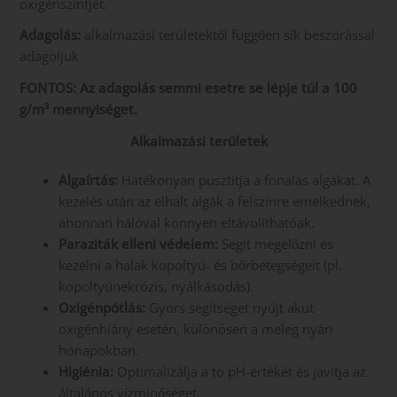
oxigénszintjét.
Adagolás:
alkalmazási területektől függően sík beszórással
adagoljuk
FONTOS: Az adagolás semmi esetre se lépje túl a 100
g/m³ mennyiséget.
Alkalmazási területek
Algaírtás:
Hatékonyan pusztítja a fonalas algákat. A
kezelés után az elhalt algák a felszínre emelkednek,
ahonnan hálóval könnyen eltávolíthatóak.
Paraziták elleni védelem:
Segít megelőzni és
kezelni a halak kopoltyú- és bőrbetegségeit (pl.
kopoltyúnekrózis, nyálkásodás).
Oxigénpótlás:
Gyors segítséget nyújt akut
oxigénhiány esetén, különösen a meleg nyári
hónapokban.
Higiénia:
Optimalizálja a tó pH-értékét és javítja az
általános vízminőséget.