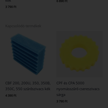
kék
6 890
Ft
3 790
Ft
Kapcsolódó termékek
CBF 200, 200U, 350, 350B,
CPF és CPA 5000
350C, 550 szűrőszivacs kék
nyomásszűrő csereszivacs
sárga
4 390
Ft
3 790
Ft