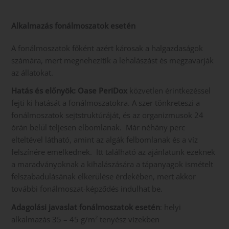
Alkalmazás fonálmoszatok esetén
A fonálmoszatok főként azért károsak a halgazdaságok
számára, mert megnehezítik a lehalászást és megzavarják
az állatokat.
Hatás és előnyök:
Oase PeriDox
közvetlen érintkezéssel
fejti ki hatását a fonálmoszatokra. A szer tönkreteszi a
fonálmoszatok sejtstruktúráját, és az organizmusok 24
órán belül teljesen elbomlanak. Már néhány perc
elteltével látható, amint az algák felbomlanak és a víz
felszínére emelkednek. Itt található az ajánlatunk ezeknek
a maradványoknak a kihalászására a tápanyagok ismételt
felszabadulásának elkerülése érdekében, mert akkor
további fonálmoszat-képződés indulhat be.
Adagolási javaslat fonálmoszatok esetén
: helyi
alkalmazás 35 – 45 g/m² tenyész vizekben