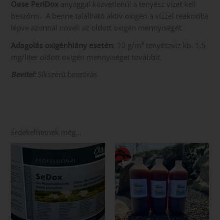
Oase PeriDox
anyaggal közvetlenül a tenyész vizet kell
beszórni. A benne található aktív oxigén a vízzel reakcióba
lépve azonnal növeli az oldott oxigén mennyiségét.
Adagolás oxigénhiány esetén
: 10 g/m³ tenyészvíz kb. 1,5
mg/liter oldott oxigén mennyiséget továbbít.
Bevitel:
Síkszerű beszórás
Érdekelhetnek még…