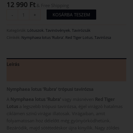
12 990
Ft
& Free Shipping
KOSÁRBA TESZEM
-
+
Kategóriák:
Lótuszok
,
Tavinövények
,
Tavirózsák
Címkék:
Nymphaea lotus ’Rubra’
,
Red Tiger Lotus
,
Tavirózsa
Leírás
Vélemények (0)
Nymphaea lotus ’Rubra’ trópusi tavirózsa
A
Nymphaea lotus ’Rubra’
vagy másnéven
Red Tiger
Lotus
a legszebb trópusi tavirózsa, éjjel virágzó hatalmas
ciklámen színű virágai illatosak. Virágaiban, amit
folyamatosan hoz délelőtt még gyönyörködhetünk.
Bezáródik, majd sötétedéskor újra kinyílik. Nagy zöldes