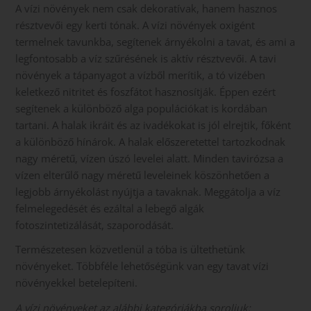
A vízi növények nem csak dekoratívak, hanem hasznos
résztvevői egy kerti tónak. A vízi növények oxigént
termelnek tavunkba, segítenek árnyékolni a tavat, és ami a
legfontosabb a víz szűrésének is aktív résztvevői. A tavi
növények a tápanyagot a vízből merítik, a tó vizében
keletkező nitritet és foszfátot hasznosítják. Éppen ezért
segítenek a különböző alga populációkat is kordában
tartani. A halak ikráit és az ivadékokat is jól elrejtik, főként
a különböző hínárok. A halak előszeretettel tartozkodnak
nagy méretű, vízen úszó levelei alatt. Minden tavirózsa a
vízen elterűlő nagy méretű leveleinek köszönhetően a
legjobb árnyékolást nyújtja a tavaknak. Meggátolja a víz
felmelegedését és ezáltal a lebegő algák
fotoszintetizálását, szaporodását.
Természetesen közvetlenül a tóba is ültethetünk
növényeket. Többféle lehetőségünk van egy tavat vízi
növényekkel betelepíteni.
A vízi növényeket az alábbi kategóriákba soroljuk: