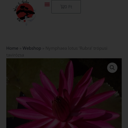
Skip
Kosár
0
Ft
to
content
Home
»
Webshop
»
Nymphaea lotus ’Rubra’ trópusi
tavirózsa
Nymphaea
lotus
’Rubra’
trópusi
tavirózsa
mennyiség