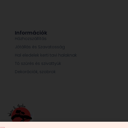
Információk
Házhozszállítás
Jótállás és Szavatosság
Hal eledelek kerti tavi halaknak
Tó szűrés és szivattyúk
Dekorációk, szobrok