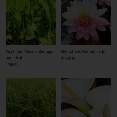
Vízi hídőr (Alisma plantago-
Nymphaea Painted Lady
aquatica)
21 990
Ft
1 790
Ft