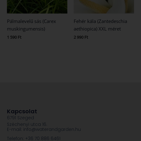
Pálmalevelű sás (Carex
Fehér kála (Zantedeschia
muskingumensis)
aethiopica) XXL méret
1 590
Ft
2 990
Ft
Kapcsolat
6791 Szeged
Széchenyi utca 16.
E-mail: info@waterandgarden.hu
Telefon: +36 70 886 6461