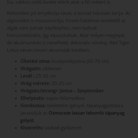
lila, cakkos szélű levelei elérik akár a fél métert is.
Rettentően jól árnyékolja tavat, a tóvizet hűvösen tartja. Az
algásodást is visszaszorítja, hiszen hatalmas leveleitől az
algák nem jutnak napfényhez, nem tudnak
fotoszintetizálni, így elpusztulnak. Akár milyen meglepő,
de akváriumban is nevelhető, dekoratív növény. Red Tiger
Lotus néven ismert akvaristák körében.
Ültetési zóna:
középmélyzóna (30-70 cm)
Virágszín:
ciklámen
Levél :
25-50 cm
Virág mérete:
20-25 cm
Virágzás:/strong> Június – Szeptember
Elhelyezés:
napos-félárnyékos
Gondozása:
teleltetést igényel, tápanyagpótlásra
javasoljuk az
Osmocote lassan lebomló tápanyag
golyót.
Kiszerelés:
szabad gyökérzet