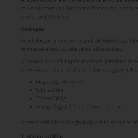
stílusnak azért van különleges hatása, mert nem cs
zen filozófiát tükrözi.
Kőlámpás
Mivel először Japánban használtak kőből készült lá
természet iránti tisztelet jeléül választották.
A japánkertbéli kőlámpás az emberi jelenlétet szi
funkciója van, és a kettő a tó és lámpa együtt jelkép
Magasság: 60-65 cm
Szín: szürke
Tömeg: 50 kg
Anyaga fagyálló fehérbeton öntött kő
A termék túlsúlyos (meghaladja a futárszolgálat súl
1. Házhoz s