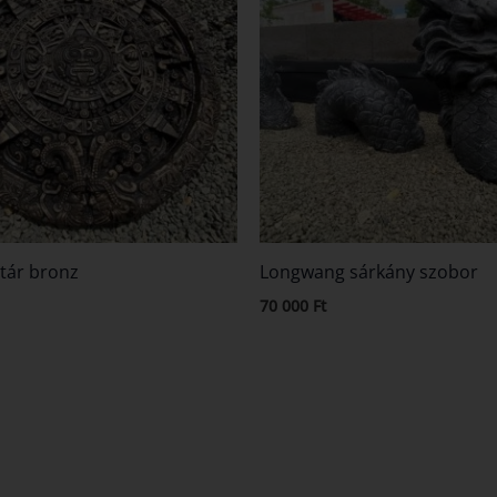
tár bronz
Longwang sárkány szobor
70 000
Ft