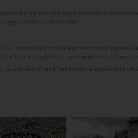
raklaposan küldjük logisztikai céggel. Nem tartalmazza az öss
m az egyeztetéshez 06 70/ 886 6461
ja, munkatársunkkal történő előzetes telefonos időpont és 
l a változó árukészlet miatt nem minden van raktáron, ezé
 u. 16. szám alatt történik. Telefonszám az egyeztetéshez 06