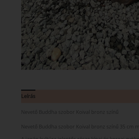
Leírás
Vélemények (0)
Nevető Buddha szobor Koival bronz színű
Nevető Buddha szobor Koival bronz színű 35 cm ma
A japán kultúra jelentős része kínai és koreai gyök