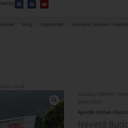
F
F
Y
den.hu
a
a
o
c
c
u
e
e
t
b
b
u
o
o
b
Rólunk
Blog
Kapcsolat
Ajándék Ötletek -Vásárl
o
o
e
k
k
bronz színű
Nevető
Kezdőlap
/
Kerti tó
/
Deko
Buddha
bronz színű
szobor
Ajándék ötletek -Vásárl
Koival
Nevető Budd
bronz