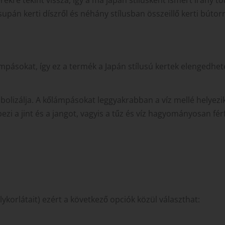
upán kerti díszről és néhány stílusban összeillő kerti búto
mpásokat, így ez a termék a Japán stílusú kertek elengedhet
mbolizálja. A kőlámpásokat leggyakrabban a víz mellé helye
ezi a jint és a jangot, vagyis a tűz és víz hagyományosan férfia
ykorlátait) ezért a következő opciók közül választhat:
zállítás