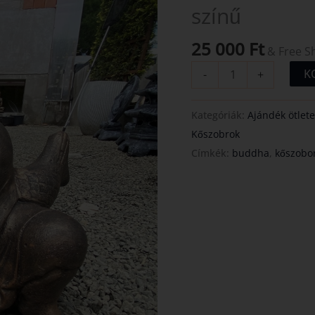
színű
színű
mennyiség
25 000
Ft
& Free S
K
-
+
Kategóriák:
Ajándék ötlete
Kőszobrok
Címkék:
buddha
,
kőszobo