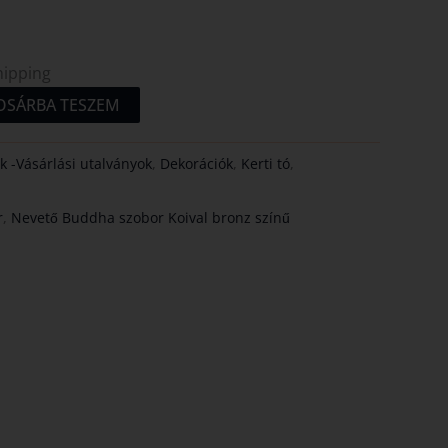
hipping
OSÁRBA TESZEM
k -Vásárlási utalványok
,
Dekorációk
,
Kerti tó
,
r
,
Nevető Buddha szobor Koival bronz színű