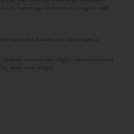
rról szól, hanem egy életmódot és a mögötte rejlő
etlen tartozéka. A követ, mint alapanyagot a
zik, ezeknek azonban nem világító, hanem összekötő
s, illetve nőies jellegét.