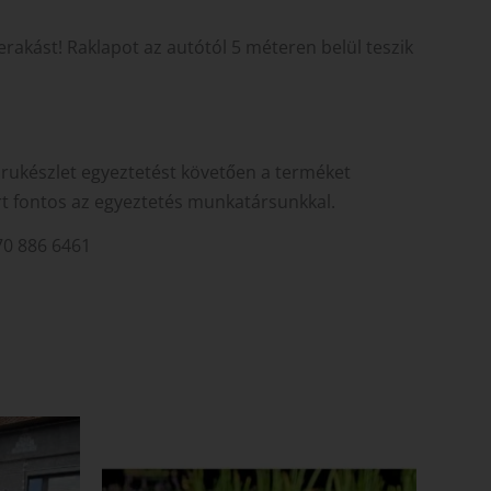
zerakást! Raklapot az autótól 5 méteren belül teszik
árukészlet egyeztetést követően a terméket
rt fontos az egyeztetés munkatársunkkal.
 70 886 6461