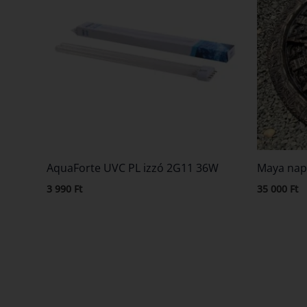
AquaForte UVC PL izzó 2G11 36W
Maya nap
3 990
Ft
35 000
Ft