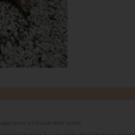
gas bronz színű japán kerti szobor.
erekre tekint vissza, így a ma japán stílusként ismert irány