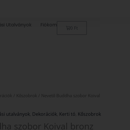
ási Utalványok
Fiókom
Kosár
0
Ft
rációk
/
Kőszobrok
/ Nevető Buddha szobor Koival
ási utalványok
,
Dekorációk
,
Kerti tó
,
Kőszobrok
ha szobor Koival bronz