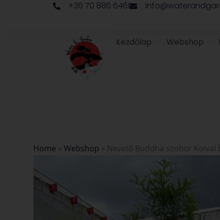
+36 70 886 6461
info@waterandgar
Skip
to
content
Kezdőlap
Webshop
Home
»
Webshop
»
Nevető Buddha szobor Koival 