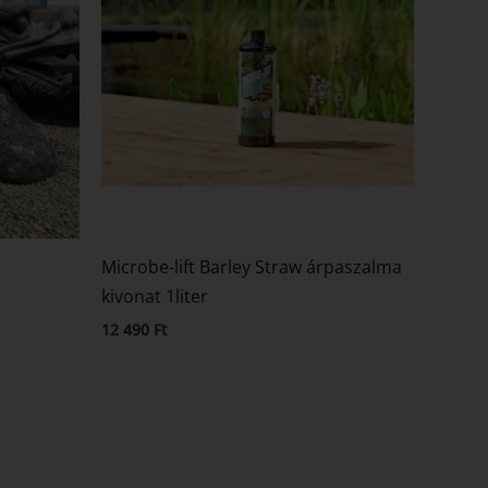
Microbe-lift Barley Straw árpaszalma
kivonat 1liter
12 490
Ft