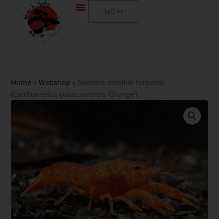
Skip
Kosár
0
Ft
to
content
Home
»
Webshop
»
Narancs mexikói törperák
(Cambarrellus patzcuarensis ’Orange’)