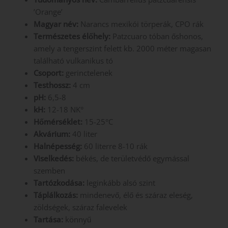
’Orange’
Magyar név:
Narancs mexikói törperák, CPO rák
Természetes élőhely:
Patzcuaro tóban őshonos,
amely a tengerszint felett kb. 2000 méter magasan
található vulkanikus tó
Csoport:
gerinctelenek
Testhossz:
4 cm
pH:
6,5-8
kH:
12-18 NK°
Hőmérséklet:
15-25°C
Akvárium:
40 liter
Halnépesség:
60 literre 8-10 rák
Viselkedés:
békés, de területvédő egymással
szemben
Tartózkodása:
leginkább alsó szint
Táplálkozás:
mindenevő, élő és száraz eleség,
zöldségek, száraz falevelek
Tartása:
könnyű