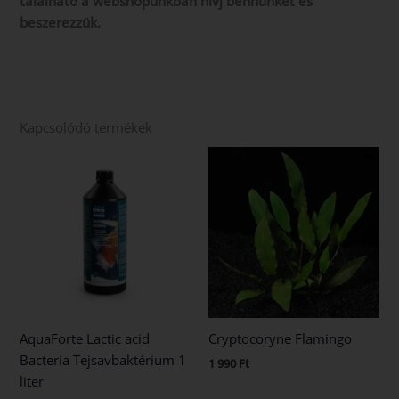
található a webshopunkban hívj bennünket és
beszerezzük.
Kapcsolódó termékek
AquaForte Lactic acid
Cryptocoryne Flamingo
Bacteria Tejsavbaktérium 1
1 990
Ft
liter