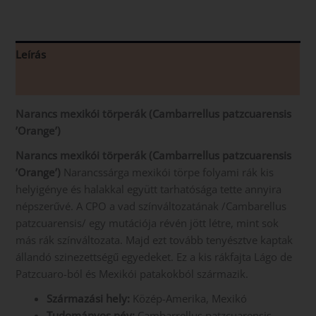
Leírás
Vélemények (0)
Narancs mexikói törperák
(Cambarrellus patzcuarensis
’Orange’)
Narancs mexikói törperák (Cambarrellus patzcuarensis
’Orange’)
Narancssárga mexikói törpe folyami rák kis
helyigénye és halakkal együtt tarhatósága tette annyira
népszerűvé. A CPO a vad színváltozatának /Cambarellus
patzcuarensis/ egy mutációja révén jött létre, mint sok
más rák színváltozata. Majd ezt tovább tenyésztve kaptak
állandó szinezettségű egyedeket. Ez a kis rákfajta Lágo de
Patzcuaro-ból és Mexikói patakokból származik.
Származási hely:
Közép-Amerika, Mexikó
Tudományos név:
Cambarrellus patzcuarensis