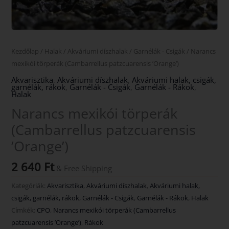
Kezdőlap
/
Halak
/
Akváriumi díszhalak
/
Garnélák - Csigák
/ Narancs
mexikói törperák (Cambarrellus patzcuarensis ’Orange’)
Akvarisztika
,
Akváriumi díszhalak
,
Akváriumi halak, csigák,
garnélák, rákok
,
Garnélák - Csigák
,
Garnélák - Rákok
,
Halak
Narancs mexikói törperák
(Cambarrellus patzcuarensis
’Orange’)
2 640
Ft
& Free Shipping
Kategóriák:
Akvarisztika
,
Akváriumi díszhalak
,
Akváriumi halak,
csigák, garnélák, rákok
,
Garnélák - Csigák
,
Garnélák - Rákok
,
Halak
Címkék:
CPO
,
Narancs mexikói törperák (Cambarrellus
patzcuarensis ’Orange’)
,
Rákok