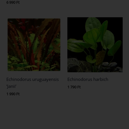
6 990
Ft
Echinodorus uruguayensis
Echinodorus harbich
‘Janii’
1 790
Ft
1 990
Ft