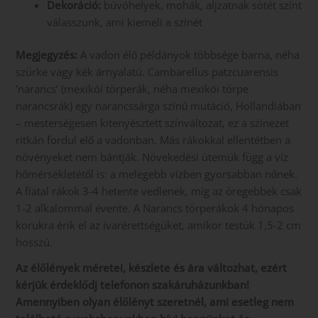
Dekoráció:
búvóhelyek, mohák, aljzatnak sötét színt
válasszunk, ami kiemeli a színét
Megjegyzés:
A vadon élő példányok többsége barna, néha
szürke vagy kék árnyalatú. Cambarellus patzcuarensis
’narancs’ (mexikói törperák, néha mexikói törpe
narancsrák) egy narancssárga színű mutáció, Hollandiában
– mesterségesen kitenyésztett színváltozat, ez a színezet
ritkán fordul elő a vadonban. Más rákokkal ellentétben a
növényeket nem bántják. Növekedési ütemük függ a víz
hőmérsékletétől is: a melegebb vízben gyorsabban nőnek.
A fiatal rákok 3-4 hetente vedlenek, míg az öregebbek csak
1-2 alkalommal évente. A Narancs törperákok 4 hónapos
korukra érik el az ivarérettségüket, amikor testük 1,5-2 cm
hosszú.
Az élőlények méretei, készlete és ára változhat, ezért
kérjük érdeklődj telefonon szakáruházunkban!
Amennyiben olyan élőlényt szeretnél, ami esetleg nem