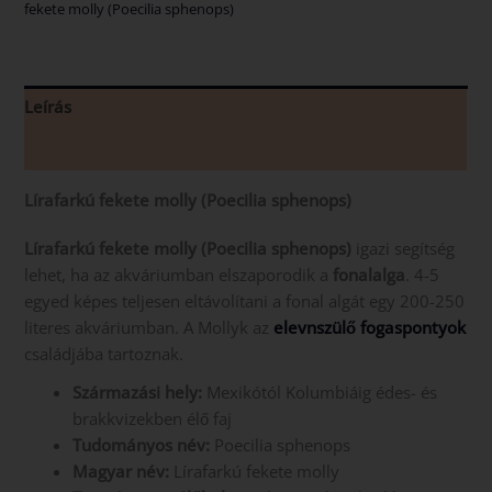
fekete molly (Poecilia sphenops)
Leírás
Vélemények (0)
Lírafarkú fekete
molly (Poecilia sphenops)
Lírafarkú fekete molly (Poecilia sphenops)
igazi segítség
lehet, ha az akváriumban elszaporodik a
fonalalga
. 4-5
egyed képes teljesen eltávolítani a fonal algát egy 200-250
literes akváriumban. A Mollyk az
elevnszülő fogaspontyok
családjába tartoznak.
Származási hely:
Mexikótól Kolumbiáig édes- és
brakkvizekben élő faj
Tudományos név:
Poecilia sphenops
Magyar név:
Lírafarkú fekete molly