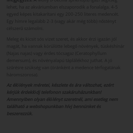
lehet, ha az akváriumban elszaporodik a fonalalga. 4-5
egyed képes kitakarítani egy 200-250 literes medencét.
Egy hímre legalább 2-3 (vagy akár még több) nőstényt
célszerű számolni.
Meleg és kicsit sós vizet szeret, és akkor érzi igazán jól
magát, ha vannak körülötte lebegő növények, tüskéshínár
(Najas najas) vagy érdes tócsagaz (Ceratophyllum
demersum), és növényalapú táplálékhoz juthat. A jó
szűrésre szükség van (óránként a medence térfogatának
háromszorosa).
Az élőlények méretei, készlete és ára változhat, ezért
kérjük érdeklődj telefonon szakáruházunkban!
Amennyiben olyan élőlényt szeretnél, ami esetleg nem
található a webshopunkban hívj bennünket és
beszerezzük.