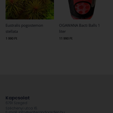
Eustralis pogostemon
OGAWANA Bacti Balls 1
stellata
liter
1 990
Ft
11 990
Ft
Kapcsolat
6791 Szeged
Széchenyi utca 16.
E-mail: info@waterandgarden.hu