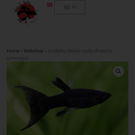
Skip
Kosár
0
Ft
to
content
Home
»
Webshop
»
Lírafarkú fekete molly (Poecilia
sphenops)