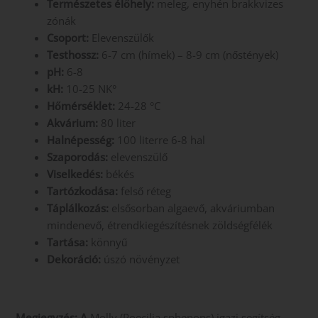
Természetes élőhely:
meleg, enyhén brakkvizes
zónák
Csoport:
Elevenszülők
Testhossz:
6-7 cm (hímek) – 8-9 cm (nőstények)
pH:
6-8
kH:
10-25 NK°
Hőmérséklet:
24-28 °C
Akvárium:
80 liter
Halnépesség:
100 literre 6-8 hal
Szaporodás:
elevenszülő
Viselkedés:
békés
Tartózkodása:
felső réteg
Táplálkozás:
elsősorban algaevő, akváriumban
mindenevő, étrendkiegészítésnek zöldségfélék
Tartása:
könnyű
Dekoráció:
úszó növényzet
Megjegyzés: A
Molly (Poecilia sphenops) igazi segítség