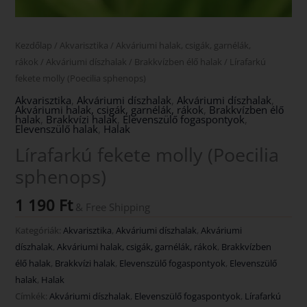
Kezdőlap
/
Akvarisztika
/
Akváriumi halak, csigák, garnélák,
rákok
/
Akváriumi díszhalak
/
Brakkvízben élő halak
/ Lírafarkú
fekete molly (Poecilia sphenops)
Akvarisztika
,
Akváriumi díszhalak
,
Akváriumi díszhalak
,
Akváriumi halak, csigák, garnélák, rákok
,
Brakkvízben élő
halak
,
Brakkvízi halak
,
Elevenszülő fogaspontyok
,
Elevenszülő halak
,
Halak
Lírafarkú fekete molly (Poecilia
sphenops)
1 190
Ft
& Free Shipping
Kategóriák:
Akvarisztika
,
Akváriumi díszhalak
,
Akváriumi
díszhalak
,
Akváriumi halak, csigák, garnélák, rákok
,
Brakkvízben
élő halak
,
Brakkvízi halak
,
Elevenszülő fogaspontyok
,
Elevenszülő
halak
,
Halak
Címkék:
Akváriumi díszhalak
,
Elevenszülő fogaspontyok
,
Lírafarkú