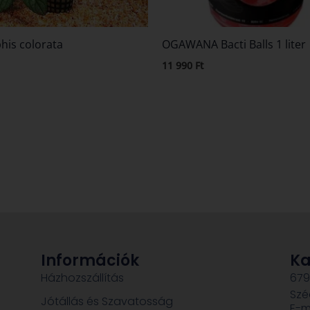
his colorata
OGAWANA Bacti Balls 1 liter
11 990
Ft
Információk
Ka
Házhozszállítás
679
Szé
Jótállás és Szavatosság
E-m