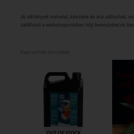
Az élőlények méretei, készlete és ára változhat, 
található a webshopunkban hívj bennünket és be
Kapcsolódó termékek
OUT OF STOCK