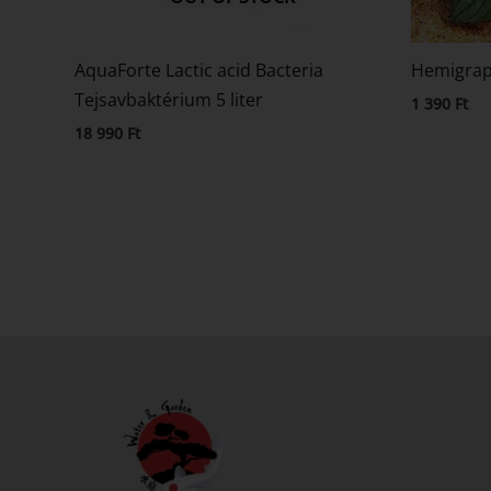
AquaForte Lactic acid Bacteria
Hemigrap
Tejsavbaktérium 5 liter
1 390
Ft
18 990
Ft