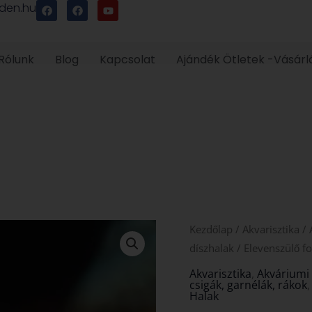
F
F
Y
den.hu
a
a
o
c
c
u
e
e
t
b
b
u
o
o
b
Rólunk
Blog
Kapcsolat
Ajándék Ötletek -Vásárl
o
o
e
k
k
Kezdőlap
/
Akvarisztika
/
díszhalak
/
Elevenszülő f
Akvarisztika
,
Akváriumi 
csigák, garnélák, rákok
Halak