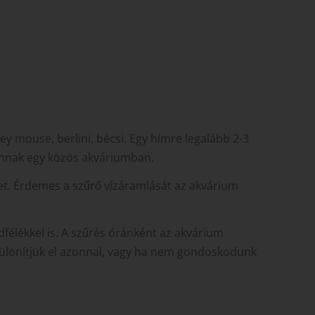
ey mouse, berlini, bécsi. Egy hímre legalább 2-3
annak egy közös akváriumban.
t. Érdemes a szűrő vízáramlását az akvárium
dfélékkel is. A szűrés óránként az akvárium
különítjük el azonnal, vagy ha nem gondoskodunk