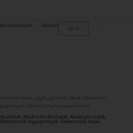
ási Utalványok
Fiókom
Kosár
0
Ft
Akváriumi halak, csigák, garnélák, rákok
/
Akváriumi
ogaspontyok
/ Koi szifó (Xiphophorus helleri)
díszhalak
,
Akváriumi díszhalak
,
Akváriumi halak,
,
Elevenszülő fogaspontyok
,
Elevenszülő halak
,