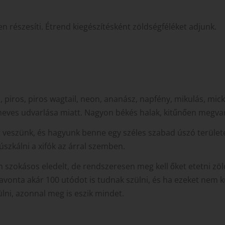
 részesíti. Étrend kiegészítésként zöldségféléket adjunk.
, piros, piros wagtail, neon, ananász, napfény, mikulás, mick
 heves udvarlása miatt. Nagyon békés halak, kitűnően megv
veszünk, és hagyunk benne egy széles szabad úszó területe
úszkálni a xifók az árral szemben.
 szokásos eledelt, de rendszeresen meg kell őket etetni zöl
vonta akár 100 utódot is tudnak szülni, és ha ezeket nem 
lni, azonnal meg is eszik mindet.