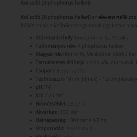
Koi szifó
(Xiphophorus helleri)
Koi szifó (Xiphophorus helleri)
az
elevenszülők cso
békés halak, s kitűnően megvannak egy közös akv
Származási hely:
Közép-Amerika; Mexikó
Tudományos név:
Xiphophorus helleri
Magyar név:
Koi szifó, Mexikói kardfarkú hal
Természetes élőhely:
pocsolyák, mocsarak, 
Csoport:
Elevenszülők
Testhossz:
6-10 cm (hímek) – 12 cm (nőstény
pH:
7-8
kH:
7-20 NK°
Hőmérséklet:
23-27°C
Akvárium:
100 liter
Halnépesség:
100 literre 4-5 hal
Szaporodás:
elevenszülő
Viselkedés:
békés