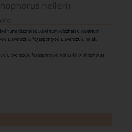
phophorus helleri)
pping
kváriumi díszhalak
,
Akváriumi díszhalak
,
Akváriumi
kok
,
Elevenszülő fogaspontyok
,
Elevenszülő halak
,
lak
,
Elevenszülő fogaspontyok
,
Koi szifó (Xiphophorus