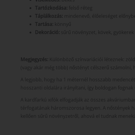
Tartózkodása:
felső réteg
Táplálkozás:
mindenevő, élőeleséget előnyben
Tartása:
könnyű
Dekoráció:
sűrű növényzet, kövek, gyökerek
Megjegyzés:
Különböző színvariációi léteznek: zöld
(vagy akár még több) nőstényt célszerű számolni,
A legjobb, hogy ha 1 méternél hosszabb medencét 
hosszanti oldalára irányítani, így boldogan fognak 
A kardfarkú xifók elfogadják az összes akváriumban
térfogatának háromszorosa legyen. A nőstények ha
kellően sűrű növényzetről, ahová el tudnak menekü