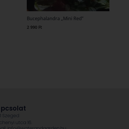
Bucephalandra „Mini Red”
2 990
Ft
pcsolat
1 Szeged
chenyi utca 16.
ail: info@waterandgarden.hu