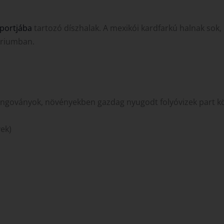
portjába
tartozó díszhalak. A mexikói kardfarkú halnak so
áriumban.
ingoványok, növényekben gazdag nyugodt folyóvizek part kö
ek)