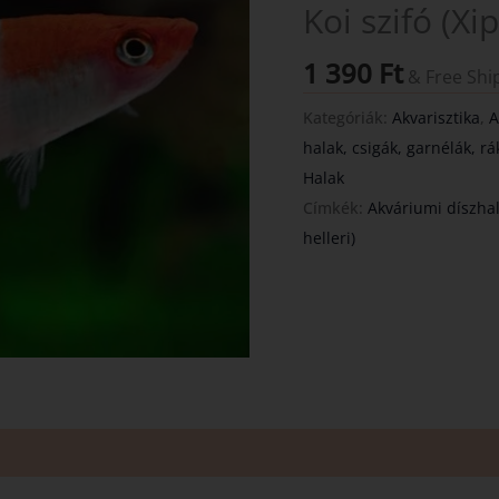
Koi szifó (Xi
1 390
Ft
& Free Shi
Kategóriák:
Akvarisztika
,
A
halak, csigák, garnélák, rá
Halak
Címkék:
Akváriumi díszha
helleri)