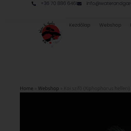
+36 70 886 6461
info@waterandgar
Skip
to
content
Kezdőlap
Webshop
Home
»
Webshop
»
Koi szifó (Xiphophorus helleri)