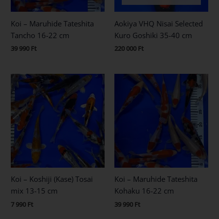
Koi – Maruhide Tateshita
Aokiya VHQ Nisai Selected
Tancho 16-22 cm
Kuro Goshiki 35-40 cm
39 990
Ft
220 000
Ft
Koi – Koshiji (Kase) Tosai
Koi – Maruhide Tateshita
mix 13-15 cm
Kohaku 16-22 cm
7 990
Ft
39 990
Ft