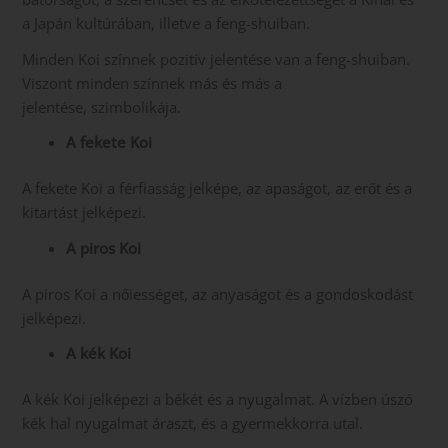
a Japán kultúrában, illetve a feng-shuiban.
Minden Koi színnek pozitív jelentése van a feng-shuiban.
Viszont minden színnek más és más a
jelentése, szimbolikája.
A fekete Koi
A fekete Koi a férfiasság jelképe, az apaságot, az erőt és a
kitartást jelképezi.
A piros Koi
A piros Koi a nőiességet, az anyaságot és a gondoskodást
jelképezi.
A kék Koi
A kék Koi jelképezi a békét és a nyugalmat. A vízben úszó
kék hal nyugalmat áraszt, és a gyermekkorra utal.