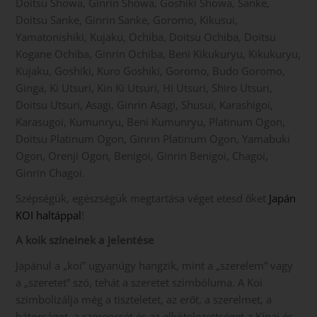
Doitsu Showa, Ginrin Showa, Goshiki Showa, Sanke,
Doitsu Sanke, Ginrin Sanke, Goromo, Kikusui,
Yamatonishiki, Kujaku, Ochiba, Doitsu Ochiba, Doitsu
Kogane Ochiba, Ginrin Ochiba, Beni Kikukuryu, Kikukuryu,
Kujaku, Goshiki, Kuro Goshiki, Goromo, Budo Goromo,
Ginga, Ki Utsuri, Kin Ki Utsuri, Hi Utsuri, Shiro Utsuri,
Doitsu Utsuri, Asagi, Ginrin Asagi, Shusui, Karashigoi,
Karasugoi, Kumunryu, Beni Kumunryu, Platinum Ogon,
Doitsu Platinum Ogon, Ginrin Platinum Ogon, Yamabuki
Ogon, Orenji Ogon, Benigoi, Ginrin Benigoi, Chagoi,
Ginrin Chagoi.
Szépségük, egészségük megtartása véget etesd őket
Japán
KOI haltáppal
!
A koik színeinek a jelentése
Japánul a „koi” ugyanúgy hangzik, mint a „szerelem” vagy
a „szeretet” szó, tehát a szeretet szimbóluma. A Koi
szimbolizálja még a tiszteletet, az erőt, a szerelmet, a
bátorságot, a szerencsét és az elkötelezettséget a Kínai és