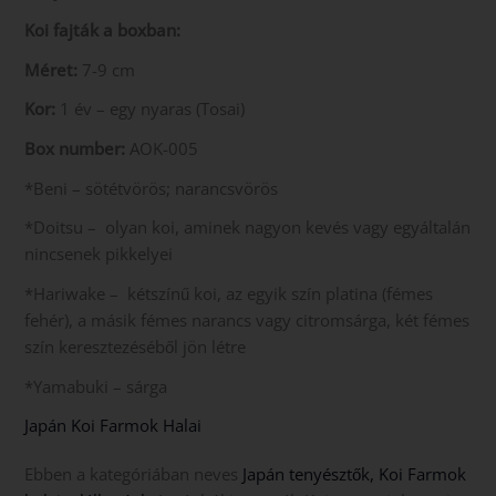
Koi fajták a boxban:
Méret:
7-9 cm
Kor:
1 év – egy nyaras (Tosai)
Box number:
AOK-005
*Beni – sötétvörös; narancsvörös
*Doitsu – olyan koi, aminek nagyon kevés vagy egyáltalán
nincsenek pikkelyei
*Hariwake – kétszínű koi, az egyik szín platina (fémes
fehér), a másik fémes narancs vagy citromsárga, két fémes
szín keresztezéséből jön létre
*Yamabuki – sárga
Japán Koi Farmok Halai
Ebben a kategóriában neves
Japán tenyésztők, Koi Farmok