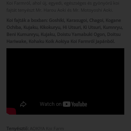
Koi Farmról, ahol új, egyedi, egészséges és gyönyörű koi
fajtát tenyészt Mr. Harou Aoki és Mr. Motoyoshi Aoki.
Koi fajták a boxban: Goshiki, Karasugoi, Chagoi, Kogane
Ochiba, Kujaku, Kikokuryu, Hi Utsuri, Ki Utsuri, Kumnryu,
Beni Kumunryu, Kujaku, Doistu Yamabuki Ogon, Doitsu
Hariwake, Kohaku Koik Aokiya Koi Farmról Japánból.
Tenyésztő:
AOKIYA Koi Farm