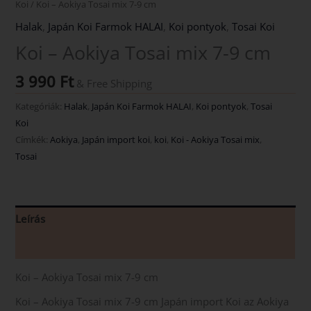
Koi
/ Koi – Aokiya Tosai mix 7-9 cm
Halak
,
Japán Koi Farmok HALAI
,
Koi pontyok
,
Tosai Koi
Koi – Aokiya Tosai mix 7-9 cm
3 990
Ft
& Free Shipping
Kategóriák:
Halak
,
Japán Koi Farmok HALAI
,
Koi pontyok
,
Tosai
Koi
Címkék:
Aokiya
,
Japán import koi
,
koi
,
Koi - Aokiya Tosai mix
,
Tosai
Leírás
Vélemények (0)
Koi – Aokiya Tosai mix 7-9 cm
Koi – Aokiya Tosai mix 7-9 cm Japán import Koi az Aokiya