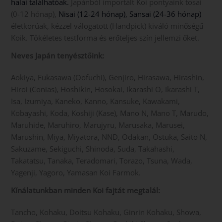
halai találhatóak.
Japánból importált Koi pontyaink tosai
(0-12 hónap),
Nisai (12-24 hónap), Sansai (24-36 hónap)
életkorúak, kézzel válogatott (Handpick) kiváló minőségű
Koik. Tökéletes testforma és erőteljes szín jellemzi őket.
Neves Japán tenyésztőink:
Aokiya, Fukasawa (Oofuchi), Genjiro, Hirasawa, Hirashin,
Hiroi (Conias), Hoshikin, Hosokai, Ikarashi O, Ikarashi T,
Isa, Izumiya, Kaneko, Kanno, Kansuke, Kawakami,
Kobayashi, Koda, Koshiji (Kase), Mano N, Mano T, Marudo,
Maruhide, Maruhiro, Marujyru, Marusaka, Marusei,
Marushin, Miya, Miyatora, NND, Odakan, Ostuka, Saito N,
Sakuzame, Sekiguchi, Shinoda, Suda, Takahashi,
Takatatsu, Tanaka, Teradomari, Torazo, Tsuna, Wada,
Yagenji, Yagoro, Yamasan Koi Farmok.
Kínálatunkban minden Koi fajtát megtalál:
Tancho, Kohaku, Doitsu Kohaku, Ginrin Kohaku, Showa,