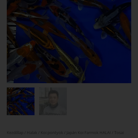
Kezdőlap
/
Halak
/
Koi pontyok
/
Japán Koi Farmok HALAI
/
Tosai