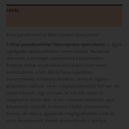
Leírás
Vélemények (0)
Kínai paradicsomhal (Macropodus opercularis)
A
Kínai paradicsomhal (Macropodus opercularis)
az egyik
legrégebbi akvarisztikában ismert díszhal. Rendkívül
dekoratív, különleges színezetének köszönhetően.
Erőteljes testük ényes kékeszöld alapon több vörös
keresztsávval, a hím álla és hasa ívásidőben
bársonyfekete. A kopoltyúfedőkön, amelyek izgalmi
állapotban elállnak, vörös szegélyű kékeszöld folt van. Az
úszók kékesek vagy vörösek, és sok kék vonás és
szegélyrész díszíti őket. A hím színezete élénkebb, ajka
kifejezetten duzzadt. A nőstény inkább szürkésbarna
tónusú, de rajta is ugyancsak megfigyelhetőek a kék és
piros keresztsávok. Kezdő akvaristáknak is ajánljuk.