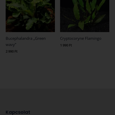
Bucephalandra „Green
Cryptocoryne Flamingo
wavy”
1 990
Ft
2 990
Ft
Kapcsolat