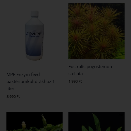
Eustralis pogostemon
stellata
MPF Enzym feed
baktériumkultúrákhoz 1
1 990
Ft
liter
8 990
Ft