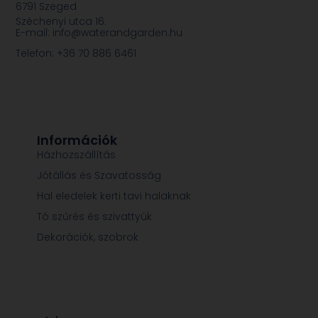
6791 Szeged
Széchenyi utca 16.
E-mail: info@waterandgarden.hu
Telefon: +36 70 886 6461
Információk
Házhozszállítás
Jótállás és Szavatosság
Hal eledelek kerti tavi halaknak
Tó szűrés és szivattyúk
Dekorációk, szobrok