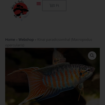
Skip
Kosár
0
Ft
to
content
Home
»
Webshop
»
Kínai paradicsomhal (Macropodus
opercularis)