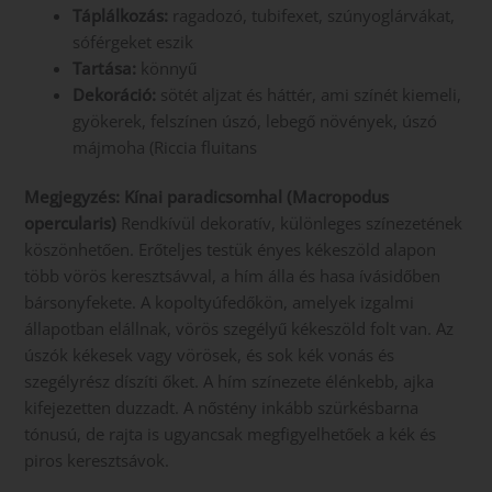
Táplálkozás:
ragadozó, tubifexet, szúnyoglárvákat,
sóférgeket eszik
Tartása:
könnyű
Dekoráció:
sötét aljzat és háttér, ami színét kiemeli,
gyökerek, felszínen úszó, lebegő növények, úszó
májmoha (Riccia fluitans
Megjegyzés: Kínai paradicsomhal (Macropodus
opercularis)
Rendkívül dekoratív, különleges színezetének
köszönhetően. Erőteljes testük ényes kékeszöld alapon
több vörös keresztsávval, a hím álla és hasa ívásidőben
bársonyfekete. A kopoltyúfedőkön, amelyek izgalmi
állapotban elállnak, vörös szegélyű kékeszöld folt van. Az
úszók kékesek vagy vörösek, és sok kék vonás és
szegélyrész díszíti őket. A hím színezete élénkebb, ajka
kifejezetten duzzadt. A nőstény inkább szürkésbarna
tónusú, de rajta is ugyancsak megfigyelhetőek a kék és
piros keresztsávok.