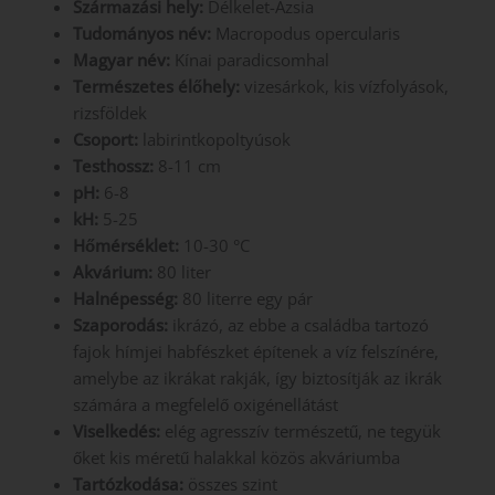
Származási hely:
Délkelet-Ázsia
Tudományos név:
Macropodus opercularis
Magyar név:
Kínai paradicsomhal
Természetes élőhely:
vizesárkok, kis vízfolyások,
rizsföldek
Csoport:
labirintkopoltyúsok
Testhossz:
8-11 cm
pH:
6-8
kH:
5-25
Hőmérséklet:
10-30 °C
Akvárium:
80 liter
Halnépesség:
80 literre egy pár
Szaporodás:
ikrázó, az ebbe a családba tartozó
fajok hímjei habfészket építenek a víz felszínére,
amelybe az ikrákat rakják, így biztosítják az ikrák
számára a megfelelő oxigénellátást
Viselkedés:
elég agresszív természetű, ne tegyük
őket kis méretű halakkal közös akváriumba
Tartózkodása:
összes szint