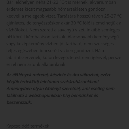
Bár lelőhelyén néha 21-22 °C-t is mérnek, akváriumban
érdemes kicsit magasabb hőmérsékleten gondozni,
kedveli a melegebb vizet. Tartására hosszú távon 25-27 °C
ajánlatos, de tenyésztéskor akár 30 °C fölé is emelhetjük a
vízhőfokot. Nem szereti a savanyú vizet, inkább semleges
pH körüli kémhatáson tartsuk. Alacsonyabb keménységű
vagy középkemény vízben jól tartható, nem szükséges
teljes egészében ioncserélt vízben gondozni. Hála
labirintszervének, külön levegőztetést nem igényel, persze
ezzel nem ártunk állatainknak.
Az élőlények méretei, készlete és ára változhat, ezért
kérjük érdeklődj telefonon szakáruházunkban!
Amennyiben olyan élőlényt szeretnél, ami esetleg nem
található a webshopunkban hívj bennünket és
beszerezzük.
Kapcsolódó termékek