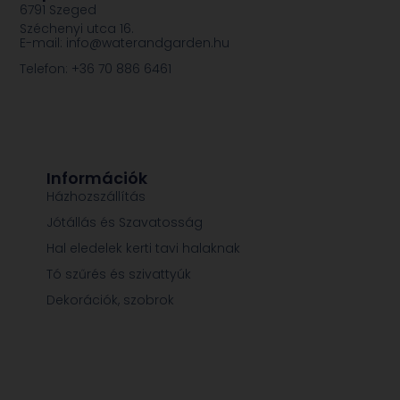
6791 Szeged
Széchenyi utca 16.
E-mail: info@waterandgarden.hu
Telefon: +36 70 886 6461
Információk
Házhozszállítás
Jótállás és Szavatosság
Hal eledelek kerti tavi halaknak
Tó szűrés és szivattyúk
Dekorációk, szobrok