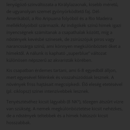
lenyűgöző színváltozata a Királylazacnak, kisebb méretű,
de ugyanolyan szemet gyönyörködtető faj. Dél-
Amerikából, a Rio Aripuana folyóból és a Rio Madeira
mellékfolyóiból származik. Az indigókék színű hímek igazi
ínyencségnek számítanak a csapathalak között, míg a
nőstények kevésbé színesek, de zsírúszójuk piros vagy
narancssárga színű, ami könnyen megkülönbözteti őket a
hímektől. A nálunk is kapható „superblue” változat
különösen népszerű az akvaristák körében.
Kis csapatban érdemes tartani, ami 6-8 egyedből álljon,
mert egyesével félénkek és visszahúzódóak lesznek. A
növények friss hajtásait megcsípkedi. Élő eleség etetésével
(pl. ciklopsz) színei intenzívebbek lesznek.
Tenyésztéséhez kicsit lágyabb (8 NK°), tőzegen átszűrt vízre
van szükség. A nemek megkülönböztetése kicsit nehézkes,
de a nőstények teltebbek és a hímek hátúszói kicsit
hosszabbak.