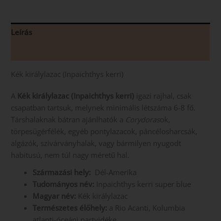
Leírás
Vélemények (0)
Kék királylazac (Inpaichthys kerri)
A
Kék királylazac (Inpaichthys kerri)
igazi rajhal, csak
csapatban tartsuk, melynek minimális létszáma 6-8 fő.
Társhalaknak bátran ajánlhatók a
Corydoras
ok,
törpesügérfélék, egyéb pontylazacok, páncélosharcsák,
algázók, szivárványhalak, vagy bármilyen nyugodt
habitusú, nem túl nagy méretű hal.
Származási hely:
Dél-Amerika
Tudományos név:
Inpaichthys kerri super blue
Magyar név:
Kék királylazac
Természetes élőhely:
a Rio Acanti, Kolumbia
atlanti-óceáni partvidéke