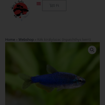
Skip
Kosár
0
Ft
to
content
Home
»
Webshop
»
Kék királylazac (Inpaichthys kerri)