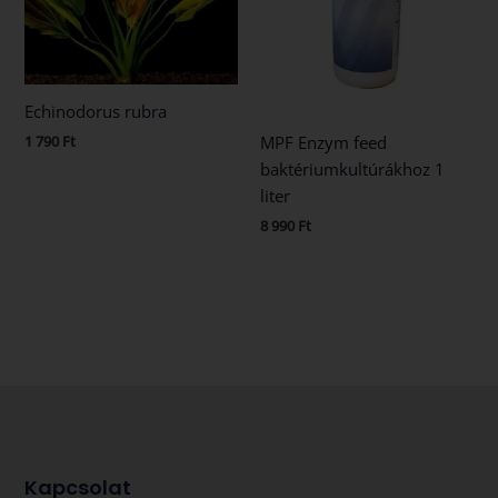
Echinodorus rubra
MPF Enzym feed
1 790
Ft
baktériumkultúrákhoz 1
liter
8 990
Ft
Kapcsolat