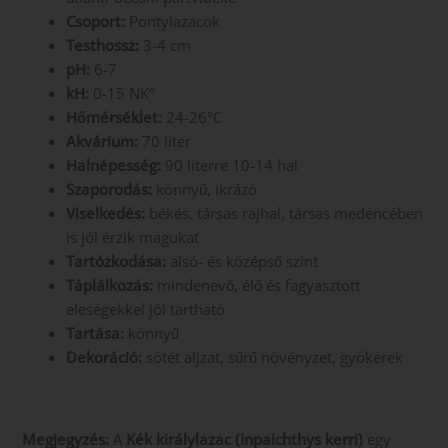
Csoport:
Pontylazacok
Testhossz:
3-4 cm
pH:
6-7
kH:
0-15 NK°
Hőmérséklet:
24-26°C
Akvárium:
70 liter
Halnépesség:
90 literre 10-14 hal
Szaporodás:
könnyű, ikrázó
Viselkedés:
békés, társas rajhal, társas medencében
is jól érzik magukat
Tartózkodása:
alsó- és középső szint
Táplálkozás:
mindenevő, élő és fagyasztott
eleségekkel jól tartható
Tartása:
könnyű
Dekoráció:
sötét aljzat, sűrű növényzet, gyökerek
Megjegyzés:
A
Kék királylazac (Inpaichthys kerri)
egy