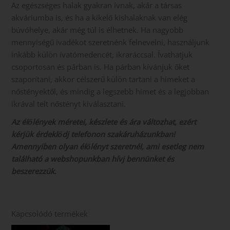
Az egészséges halak gyakran ívnak, akár a társas
akváriumba is, és ha a kikelő kishalaknak van elég
búvóhelye, akár még túl is élhetnek. Ha nagyobb
mennyiségű ivadékot szeretnénk felnevelni, használjunk
inkább külön ívatómedencét, ikraráccsal. Ívathatjuk
csoportosan és párban is. Ha párban kívánjuk őket
szaporítani, akkor célszerű külön tartani a hímeket a
nőstényektől, és mindig a legszebb hímet és a legjobban
ikrával telt nőstényt kiválasztani.
Az élőlények méretei, készlete és ára változhat, ezért
kérjük érdeklődj telefonon szakáruházunkban!
Amennyiben olyan élőlényt szeretnél, ami esetleg nem
található a webshopunkban hívj bennünket és
beszerezzük.
Kapcsolódó termékek