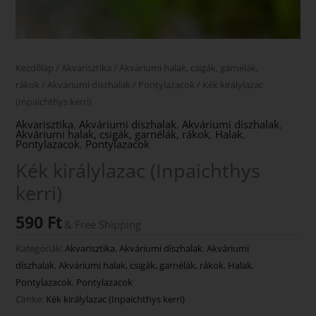
Kezdőlap
/
Akvarisztika
/
Akváriumi halak, csigák, garnélák,
rákok
/
Akváriumi díszhalak
/
Pontylazacok
/ Kék királylazac
(Inpaichthys kerri)
Akvarisztika
,
Akváriumi díszhalak
,
Akváriumi díszhalak
,
Akváriumi halak, csigák, garnélák, rákok
,
Halak
,
Pontylazacok
,
Pontylazacok
Kék királylazac (Inpaichthys
kerri)
590
Ft
& Free Shipping
Kategóriák:
Akvarisztika
,
Akváriumi díszhalak
,
Akváriumi
díszhalak
,
Akváriumi halak, csigák, garnélák, rákok
,
Halak
,
Pontylazacok
,
Pontylazacok
Címke:
Kék királylazac (Inpaichthys kerri)