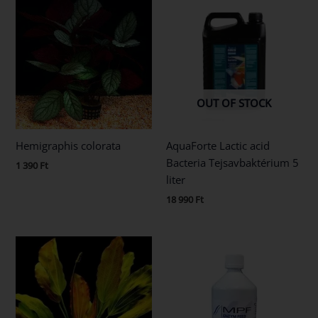
OUT OF STOCK
Hemigraphis colorata
AquaForte Lactic acid
Bacteria Tejsavbaktérium 5
1 390
Ft
liter
18 990
Ft