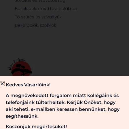
Jótállás és Szavatosság
Hal eledelek kerti tavi halaknak
Tó szűrés és szivattyúk
Dekorációk, szobrok
Kedves Vásárlóink!
Minden, ami egy jól működő kerti tóhoz és/vagy kerthez
A megnövekedett forgalom miatt kollégáink és
szükséges, nálunk megtalálható. Kérje véleményünket,
telefonjaink túlterheltek. Kérjük Önöket, hogy
szaktanácsainkat! Keressen bennünket!
aki teheti, e-mailben keressen bennünket, hogy
segíthessünk.
Köszönjük megértésüket!