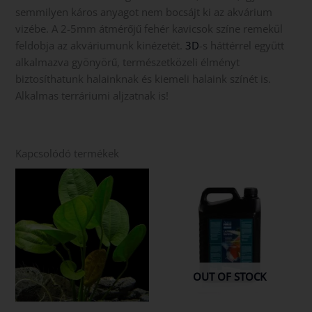
semmilyen káros anyagot nem bocsájt ki az akvárium
vizébe. A 2-5mm átmérőjű fehér kavicsok színe remekül
feldobja az akváriumunk kinézetét.
3D
-s háttérrel együtt
alkalmazva gyönyörű, természetközeli élményt
biztosíthatunk halainknak és kiemeli halaink színét is.
Alkalmas terráriumi aljzatnak is!
Kapcsolódó termékek
OUT OF STOCK