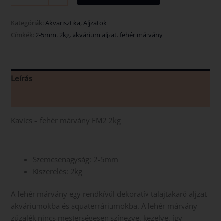
Kategóriák:
Akvarisztika
,
Aljzatok
Címkék:
2-5mm
,
2kg
,
akvárium aljzat
,
fehér márvány
Leírás
Vélemények (0)
Kavics – fehér márvány FM2 2kg
Szemcsenagyság: 2-5mm
Kiszerelés: 2kg
A fehér márvány egy rendkívül dekoratív talajtakaró aljzat
akváriumokba és aquaterráriumokba. A fehér márvány
zúzalék nincs mesterségesen színezve, kezelve, így