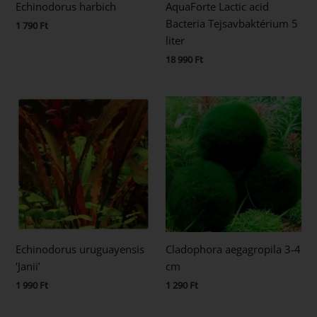
Echinodorus harbich
AquaForte Lactic acid
Bacteria Tejsavbaktérium 5
1 790
Ft
liter
18 990
Ft
Echinodorus uruguayensis
Cladophora aegagropila 3-4
‘Janii’
cm
1 990
Ft
1 290
Ft