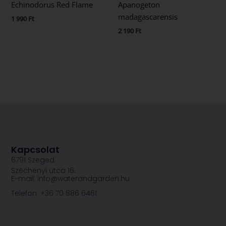
Echinodorus Red Flame
Apanogeton
madagascarensis
1 990
Ft
2 190
Ft
Kapcsolat
6791 Szeged
Széchenyi utca 16.
E-mail: info@waterandgarden.hu
Telefon: +36 70 886 6461