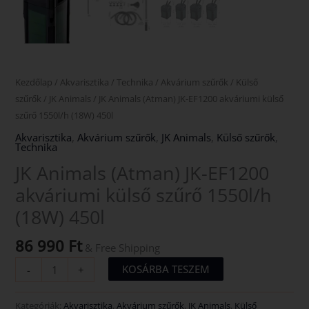
Kezdőlap
/
Akvarisztika
/
Technika
/
Akvárium szűrők
/
Külső
szűrők
/
JK Animals
/ JK Animals (Atman) JK-EF1200 akváriumi külső
szűrő 1550l/h (18W) 450l
Akvarisztika
,
Akvárium szűrők
,
JK Animals
,
Külső szűrők
,
Technika
JK Animals (Atman) JK-EF1200
akváriumi külső szűrő 1550l/h
(18W) 450l
86 990
Ft
& Free Shipping
KOSÁRBA TESZEM
-
+
Kategóriák:
Akvarisztika
,
Akvárium szűrők
,
JK Animals
,
Külső