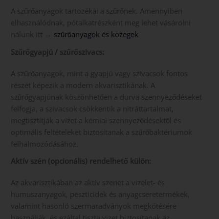
A szűrőanyagok tartozékai a szűrőnek. Amennyiben
elhasználódnak, pótalkatrészként meg lehet vásárolni
nálunk itt →
szűrőanyagok és közegek
Szűrőgyapjú / szűrőszivacs:
A szűrőanyagok, mint a gyapjú vagy szivacsok fontos
részét képezik a modern akvarisztikának. A
szűrőgyapjúnak köszönhetően a durva szennyeződéseket
felfogja, a szivacsok csökkentik a nitráttartalmat,
megtisztítják a vizet a kémiai szennyeződésektől és
optimális feltételeket biztosítanak a szűrőbaktériumok
felhalmozódásához.
Aktív szén (opcionális
) rendelhető külön:
Az akvarisztikában az aktív szenet a vizelet- és
humuszanyagok, peszticidek és anyagcseretermékek,
valamint hasonló szermaradványok megkötésére
használják, és ezáltal tiszta vizet biztosítanak az