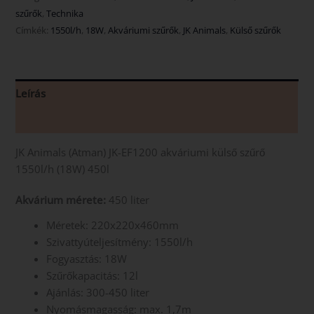
szűrők
,
Technika
Címkék:
1550l/h
,
18W
,
Akváriumi szűrők
,
JK Animals
,
Külső szűrők
Leírás
Vélemények (0)
JK Animals (Atman) JK-EF1200 akváriumi külső szűrő
1550l/h (18W) 450l
Akvárium mérete:
450 liter
Méretek: 220x220x460mm
Szivattyúteljesítmény: 1550l/h
Fogyasztás: 18W
Szűrőkapacitás: 12l
Ajánlás: 300-450 liter
Nyomásmagasság: max. 1,7m