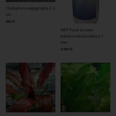
Cladophora aegagropila 2-3
cm
990
Ft
MPF Pond booster
baktériumkultúrákhoz 1
liter
8 990
Ft