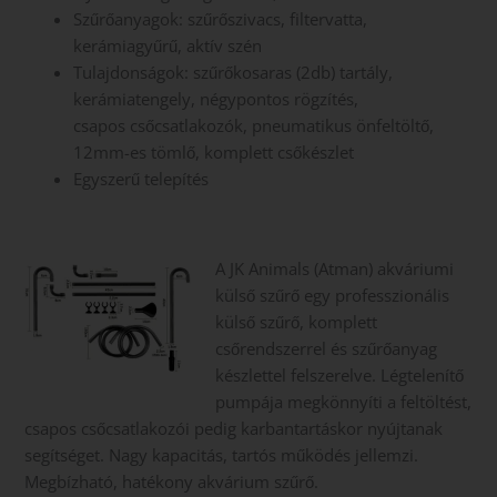
Szűrőanyagok: szűrőszivacs, filtervatta,
kerámiagyűrű, aktív szén
Tulajdonságok: szűrőkosaras (2db) tartály,
kerámiatengely, négypontos rögzítés,
csapos csőcsatlakozók, pneumatikus önfeltöltő,
12mm-es tömlő, komplett csőkészlet
Egyszerű telepítés
A JK Animals (Atman) akváriumi
külső szűrő egy professzionális
külső szűrő, komplett
csőrendszerrel és szűrőanyag
készlettel felszerelve. Légtelenítő
pumpája megkönnyíti a feltöltést,
csapos csőcsatlakozói pedig karbantartáskor nyújtanak
segítséget. Nagy kapacitás, tartós működés jellemzi.
Megbízható, hatékony akvárium szűrő.