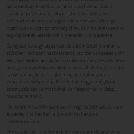
akváriumban. Ezenkívül az aktív szén használatával
csökken a víz ózon- és klórtartalma. Az aktív szén
különösen alkalmas a csapvíz előkezelésére, a lebegő
részecskék okozta zavarosság ellen, és nem utolsósorban
a gyógyszeres kezelés utáni maradékok kiszűrésére.
Gyógyszeres vagy algás kezelés során le kell mondani a
szűrőben lévő szén használatáról, azonban a kezelés után
elengedhetetlen annak felhasználása a maradék mérgező
anyagok eltávolítása érdekében. Javasoljuk, hogy az aktív
szenet ne hagyja hosszabb ideig a szűrőben, mert a
kapacitás elérése után előfordulhat, hogy a megkötött
szennyeződések kimosódnak és visszatérnek a vízbe,
továbbá telítődik.
Új akváriumi szűrő vásárlásakor vagy szűrő tisztítás után
érdemes újra beoltani a szivacsokat hasznos
baktériumokkal.
Ehhez speciális baktérium kultúráink vannak, amelyeket