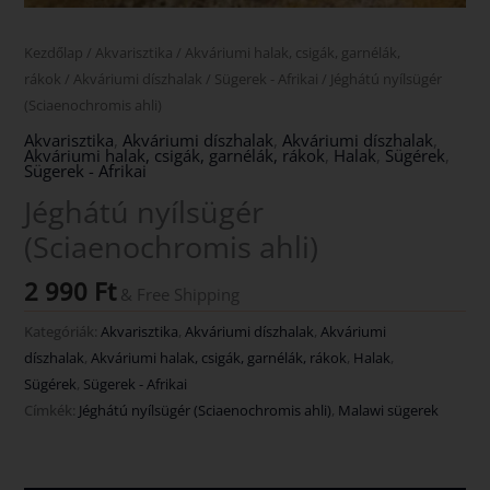
Kezdőlap
/
Akvarisztika
/
Akváriumi halak, csigák, garnélák,
rákok
/
Akváriumi díszhalak
/
Sügerek - Afrikai
/ Jéghátú nyílsügér
(Sciaenochromis ahli)
Akvarisztika
,
Akváriumi díszhalak
,
Akváriumi díszhalak
,
Akváriumi halak, csigák, garnélák, rákok
,
Halak
,
Sügérek
,
Sügerek - Afrikai
Jéghátú nyílsügér
(Sciaenochromis ahli)
2 990
Ft
& Free Shipping
Kategóriák:
Akvarisztika
,
Akváriumi díszhalak
,
Akváriumi
díszhalak
,
Akváriumi halak, csigák, garnélák, rákok
,
Halak
,
Sügérek
,
Sügerek - Afrikai
Címkék:
Jéghátú nyílsügér (Sciaenochromis ahli)
,
Malawi sügerek