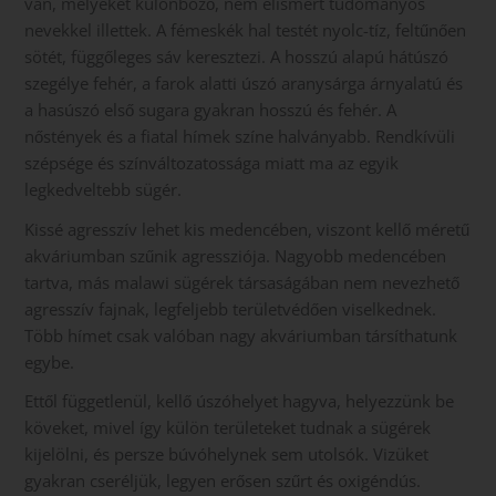
van, melyeket különböző, nem elismert tudományos
nevekkel illettek. A fémeskék hal testét nyolc-tíz, feltűnően
sötét, függőleges sáv keresztezi. A hosszú alapú hátúszó
szegélye fehér, a farok alatti úszó aranysárga árnyalatú és
a hasúszó első sugara gyakran hosszú és fehér. A
nőstények és a fiatal hímek színe halványabb. Rendkívüli
szépsége és színváltozatossága miatt ma az egyik
legkedveltebb sügér.
Kissé agresszív lehet kis medencében, viszont kellő méretű
akváriumban szűnik agressziója. Nagyobb medencében
tartva, más malawi sügérek társaságában nem nevezhető
agresszív fajnak, legfeljebb területvédően viselkednek.
Több hímet csak valóban nagy akváriumban társíthatunk
egybe.
Ettől függetlenül, kellő úszóhelyet hagyva, helyezzünk be
köveket, mivel így külön területeket tudnak a sügérek
kijelölni, és persze búvóhelynek sem utolsók. Vizüket
gyakran cseréljük, legyen erősen szűrt és oxigéndús.