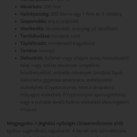
Akvárium:
200 liter
Halnépesség:
200 literre egy 1 hím és 3 nőstény
Szaporodás:
anyai szájköltő
Viselkedés:
területvédő, aránylag jól társítható
Tartózkodása:
középső szint
Táplálkozás:
mindenevő (ragadozó)
Tartása:
könnyű
Dekoráció:
hófehér vagy világos színű, homokszerű
talaj, nagy sziklás akvárium üregekkel,
búvóhelyekkel, erősebb növények (anubias fajok,
Vallisneria gigantea americana, erőteljesebb
vízikelyhek (Cryptocoryne), mint a strapabíró
Hólyagos vízikehely (Cryptocoryne aponogetifolia)
vagy a puhább levelű fodros vízikalász (Aponogeton
crispus)
Megjegyzés:
A
Jéghátú nyílsügér (Sciaenochromis ahli)
tipikus sügéralkatú ragadozók. A fajnak sok színváltozata