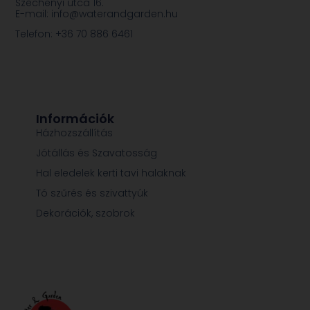
Széchenyi utca 16.
E-mail: info@waterandgarden.hu
Telefon: +36 70 886 6461
Információk
Házhozszállítás
Jótállás és Szavatosság
Hal eledelek kerti tavi halaknak
Tó szűrés és szivattyúk
Dekorációk, szobrok