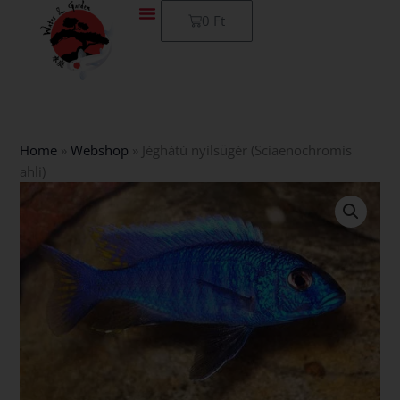
Skip
Kosár
0
Ft
to
content
Home
»
Webshop
»
Jéghátú nyílsügér (Sciaenochromis
ahli)