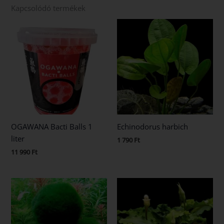
Kapcsolódó termékek
OGAWANA Bacti Balls 1
Echinodorus harbich
liter
1 790
Ft
11 990
Ft