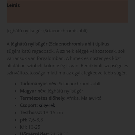
Leírás
Vélemények (0)
Jéghátú nyílsügér (Sciaenochromis ahli)
A
Jéghátú nyílsügér (Sciaenochromis ahli)
tipikus
sügéralkatú ragadozók. A színeik eléggé változatosak, sok
variánsuk van forgalomban. A hímek és nőstények közt
általában színbéli különbség is van. Rendkívüli szépsége és
színváltozatossága miatt ma az egyik legkedveltebb sügér.
Tudományos név:
Sciaenochromis ahli
Magyar név:
Jéghátú nyílsügér
Természetes élőhely:
Afrika, Malawi-tó
Csoport:
sügérek
Testhossz:
13-15 cm
pH:
7,6-8,8
kH:
10-25
Hőmérséklet:
24-28 °C