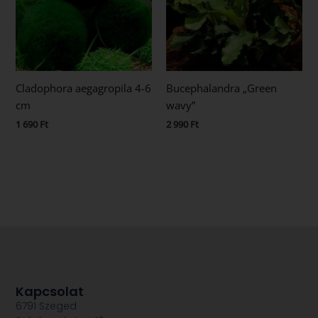
Cladophora aegagropila 4-6
Bucephalandra „Green
cm
wavy”
1 690
Ft
2 990
Ft
Kapcsolat
6791 Szeged