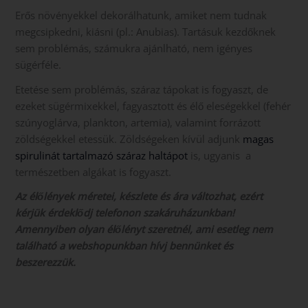
Erős növényekkel dekorálhatunk, amiket nem tudnak
megcsipkedni, kiásni (pl.: Anubias). Tartásuk kezdőknek
sem problémás, számukra ajánlható, nem igényes
sügérféle.
Etetése sem problémás, száraz tápokat is fogyaszt, de
ezeket sügérmixekkel, fagyasztott és élő eleségekkel (fehér
szúnyoglárva, plankton, artemia), valamint forrázott
zöldségekkel etessük. Zöldségeken kívül adjunk
magas
spirulinát tartalmazó száraz haltápot
is, ugyanis a
természetben algákat is fogyaszt.
Az élőlények méretei, készlete és ára változhat, ezért
kérjük érdeklődj telefonon szakáruházunkban!
Amennyiben olyan élőlényt szeretnél, ami esetleg nem
található a webshopunkban hívj bennünket és
beszerezzük.