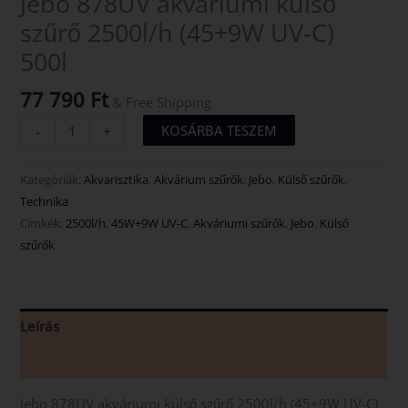
Jebo 878UV akváriumi külső
szűrő 2500l/h (45+9W UV-C)
500l
77 790
Ft
& Free Shipping
KOSÁRBA TESZEM
-
+
Kategóriák:
Akvarisztika
,
Akvárium szűrők
,
Jebo
,
Külső szűrők
,
Technika
Címkék:
2500l/h
,
45W+9W UV-C
,
Akváriumi szűrők
,
Jebo
,
Külső
szűrők
Leírás
Vélemények (0)
Jebo 878UV akváriumi külső szűrő 2500l/h (45+9W UV-C)