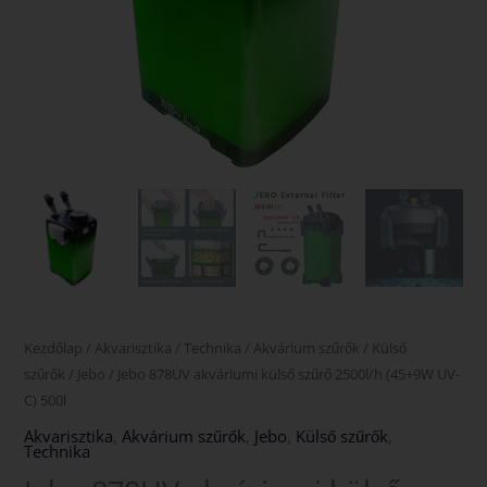
mennyiség
Kezdőlap
/
Akvarisztika
/
Technika
/
Akvárium szűrők
/
Külső
szűrők
/
Jebo
/ Jebo 878UV akváriumi külső szűrő 2500l/h (45+9W UV-
C) 500l
Akvarisztika
,
Akvárium szűrők
,
Jebo
,
Külső szűrők
,
Technika