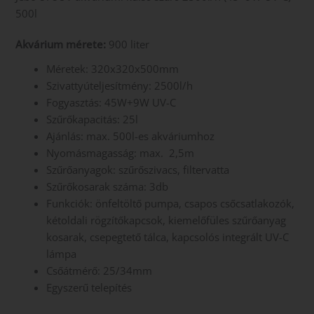
500l
Akvárium mérete:
900 liter
Méretek: 320x320x500mm
Szivattyúteljesítmény: 2500l/h
Fogyasztás: 45W+9W UV-C
Szűrőkapacitás: 25l
Ajánlás: max. 500l-es akváriumhoz
Nyomásmagasság: max. 2,5m
Szűrőanyagok: szűrőszivacs, filtervatta
Szűrőkosarak száma: 3db
Funkciók: önfeltöltő pumpa, csapos csőcsatlakozók,
kétoldali rögzítőkapcsok, kiemelőfüles szűrőanyag
kosarak, csepegtető tálca, kapcsolós integrált UV-C
lámpa
Csőátmérő: 25/34mm
Egyszerű telepítés