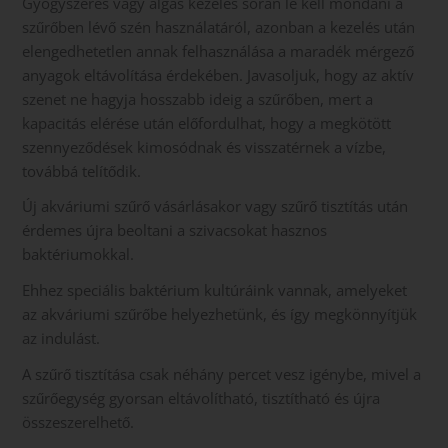
Gyógyszeres vagy algás kezelés során le kell mondani a
szűrőben lévő szén használatáról, azonban a kezelés után
elengedhetetlen annak felhasználása a maradék mérgező
anyagok eltávolítása érdekében. Javasoljuk, hogy az aktív
szenet ne hagyja hosszabb ideig a szűrőben, mert a
kapacitás elérése után előfordulhat, hogy a megkötött
szennyeződések kimosódnak és visszatérnek a vízbe,
továbbá telítődik.
Új akváriumi szűrő vásárlásakor vagy szűrő tisztítás után
érdemes újra beoltani a szivacsokat hasznos
baktériumokkal.
Ehhez speciális baktérium kultúráink vannak, amelyeket
az akváriumi szűrőbe helyezhetünk, és így megkönnyítjük
az indulást.
A szűrő tisztítása csak néhány percet vesz igénybe, mivel a
szűrőegység gyorsan eltávolítható, tisztítható és újra
összeszerelhető.