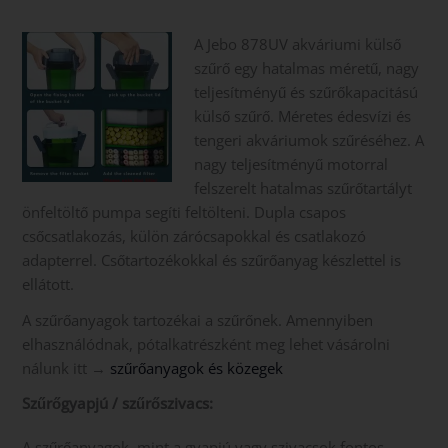
A Jebo 878UV akváriumi külső
szűrő egy hatalmas méretű, nagy
teljesítményű és szűrőkapacitású
külső szűrő. Méretes édesvízi és
tengeri akváriumok szűréséhez. A
nagy teljesítményű motorral
felszerelt hatalmas szűrőtartályt
önfeltöltő pumpa segíti feltölteni. Dupla csapos
csőcsatlakozás, külön zárócsapokkal és csatlakozó
adapterrel. Csőtartozékokkal és szűrőanyag készlettel is
ellátott.
A szűrőanyagok tartozékai a szűrőnek. Amennyiben
elhasználódnak, pótalkatrészként meg lehet vásárolni
nálunk itt →
szűrőanyagok és közegek
Szűrőgyapjú / szűrőszivacs:
A szűrőanyagok, mint a gyapjú vagy szivacsok fontos