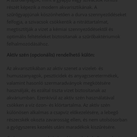
részét képezik a modern akvarisztikának. A
szűrőgyapjúnak köszönhetően a durva szennyeződéseket
felfogja, a szivacsok csökkentik a nitráttartalmat,
megtisztítják a vizet a kémiai szennyeződésektől és
optimális feltételeket biztosítanak a szűrőbaktériumok
felhalmozódásához.
Aktív szén (opcionális
) rendelhető külön:
Az akvarisztikában az aktív szenet a vizelet- és
humuszanyagok, peszticidek és anyagcseretermékek,
valamint hasonló szermaradványok megkötésére
használják, és ezáltal tiszta vizet biztosítanak az
akváriumban. Ezenkívül az aktív szén használatával
csökken a víz ózon- és klórtartalma. Az aktív szén
különösen alkalmas a csapvíz előkezelésére, a lebegő
részecskék okozta zavarosság ellen, és nem utolsósorban
a gyógyszeres kezelés utáni maradékok kiszűrésére.