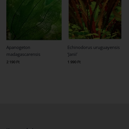
Apanogeton
Echinodorus uruguayensis
madagascarensis
‘Janii’
2 190
Ft
1 990
Ft