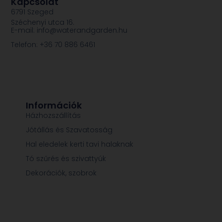
Kapcsolat
6791 Szeged
Széchenyi utca 16.
E-mail: info@waterandgarden.hu
Telefon: +36 70 886 6461
Információk
Házhozszállítás
Jótállás és Szavatosság
Hal eledelek kerti tavi halaknak
Tó szűrés és szivattyúk
Dekorációk, szobrok