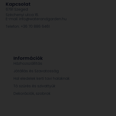
Kapcsolat
6791 Szeged
Széchenyi utca 16.
E-mail: info@waterandgarden.hu
Telefon: +36 70 886 6461
Információk
Házhozszállítás
Jótállás és Szavatosság
Hal eledelek kerti tavi halaknak
Tó szűrés és szivattyúk
Dekorációk, szobrok