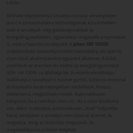
Leírás:
Állítható teljesítményű szivattyú sorozat versenyképes
áron! A szinuszhullámú technológiának köszönhetően
ezek a szivattyúk még gazdaságosabbak az
energiafogyasztásban, ugyanakkor magasabb a nyomásuk
is, mint a hasonló szivattyúké! A
Jebao SRP 50000
szabályozható tószivattyú kültéri használatra, víz alatt és
vízen kívül alkalmazásokra egyaránt alkalmas. A külső
vezérlővel az áramlást (és ezáltal az energiafogyasztást)
30% -ról 100% -ra állíthatja be. A vezérlő elindíthatja /
leállíthatja a szivattyút is (szünet gomb). Szinkron motorral
és kopásálló kerámiatengellyel rendelkezik, hosszú
élettartamú, megbízható modell. Automatikusan
kikapcsol, ha a rotorban nincs víz. Ha a rotor blokkolva
van, akkor a szivattyú automatikusan „lezár” helyzetbe
kerül, amelyben a szivattyú nem használ áramot, és
megvárja, amíg az elzáródás megszűnik. Ez
megakadályozza a motor leégését.