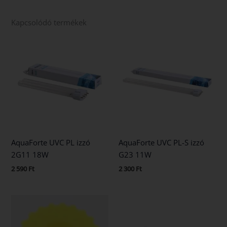
Kapcsolódó termékek
AquaForte UVC PL izzó
AquaForte UVC PL-S izzó
2G11 18W
G23 11W
2 590
Ft
2 300
Ft