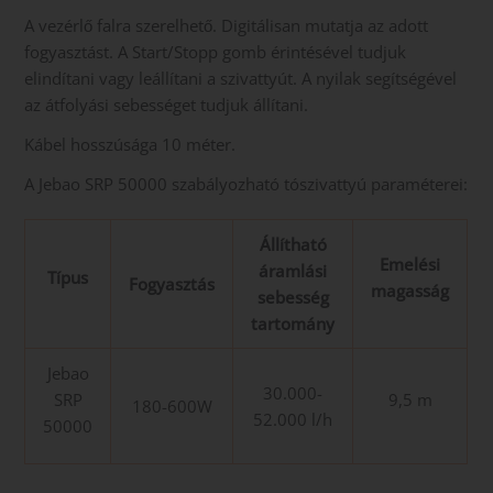
A vezérlő falra szerelhető. Digitálisan mutatja az adott
fogyasztást. A Start/Stopp gomb érintésével tudjuk
elindítani vagy leállítani a szivattyút. A nyilak segítségével
az átfolyási sebességet tudjuk állítani.
Kábel hosszúsága 10 méter.
A Jebao SRP 50000 szabályozható tószivattyú paraméterei:
Állítható
Emelési
áramlási
Típus
Fogyasztás
magasság
sebesség
tartomány
Jebao
30.000-
SRP
9,5 m
180-600W
52.000 l/h
50000