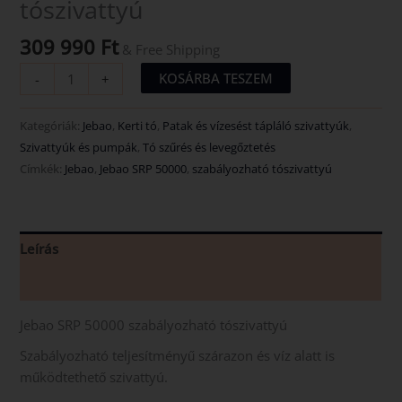
tószivattyú
309 990
Ft
& Free Shipping
KOSÁRBA TESZEM
-
+
Kategóriák:
Jebao
,
Kerti tó
,
Patak és vízesést tápláló szivattyúk
,
Szivattyúk és pumpák
,
Tó szűrés és levegőztetés
Címkék:
Jebao
,
Jebao SRP 50000
,
szabályozható tószivattyú
Leírás
Vélemények (0)
Jebao SRP 50000 szabályozható tószivattyú
Szabályozható teljesítményű szárazon és víz alatt is
működtethető szivattyú.