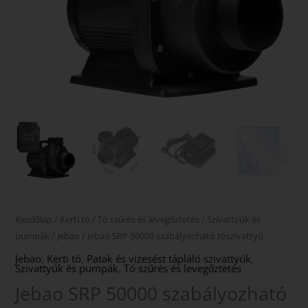
Kezdőlap
/
Kerti tó
/
Tó szűrés és levegőztetés
/
Szivattyúk és
pumpák
/
Jebao
/ Jebao SRP 50000 szabályozható tószivattyú
Jebao
,
Kerti tó
,
Patak és vízesést tápláló szivattyúk
,
Szivattyúk és pumpák
,
Tó szűrés és levegőztetés
Jebao SRP 50000 szabályozható