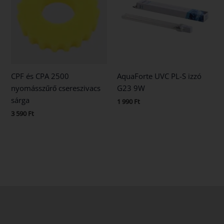
CPF és CPA 2500
AquaForte UVC PL-S izzó
nyomásszűrő csereszivacs
G23 9W
sárga
1 990
Ft
3 590
Ft