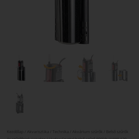
Kezdőlap
/
Akvarisztika
/
Technika
/
Akvárium szűrők
/
Belső szűrők
és szűrőfejek
/
Hydor
/ Hydor Crystal belső szűrő 800l/h (11W) 120-