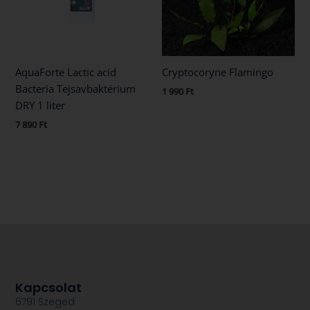
AquaForte Lactic acid
Cryptocoryne Flamingo
Bacteria Tejsavbaktérium
1 990
Ft
DRY 1 liter
7 890
Ft
Kapcsolat
6791 Szeged