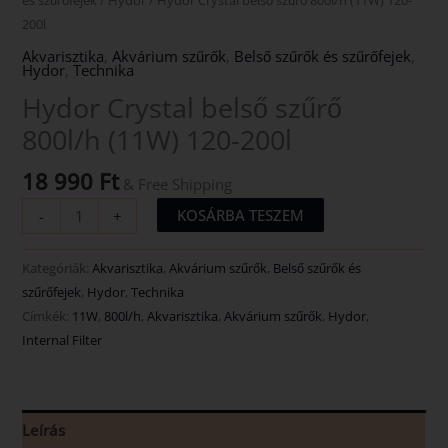
200l
Akvarisztika
,
Akvárium szűrők
,
Belső szűrők és szűrőfejek
,
Hydor
,
Technika
Hydor Crystal belső szűrő
800l/h (11W) 120-200l
18 990
Ft
& Free Shipping
KOSÁRBA TESZEM
-
+
Kategóriák:
Akvarisztika
,
Akvárium szűrők
,
Belső szűrők és
szűrőfejek
,
Hydor
,
Technika
Címkék:
11W
,
800l/h
,
Akvarisztika
,
Akvárium szűrők
,
Hydor
,
Internal Filter
Leírás