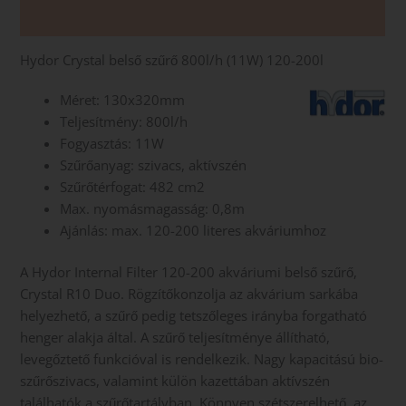
Vélemények (0)
Hydor Crystal belső szűrő 800l/h (11W) 120-200l
Méret: 130x320mm
Teljesítmény: 800l/h
Fogyasztás: 11W
Szűrőanyag: szivacs, aktívszén
Szűrőtérfogat: 482 cm2
Max. nyomásmagasság: 0,8m
Ajánlás: max. 120-200 literes akváriumhoz
A Hydor Internal Filter 120-200 akváriumi belső szűrő,
Crystal R10 Duo. Rögzítőkonzolja az akvárium sarkába
helyezhető, a szűrő pedig tetszőleges irányba forgatható
henger alakja által. A szűrő teljesítménye állítható,
levegőztető funkcióval is rendelkezik. Nagy kapacitású bio-
szűrőszivacs, valamint külön kazettában aktívszén
találhatók a szűrőtartályban. Könnyen szétszerelhető, az