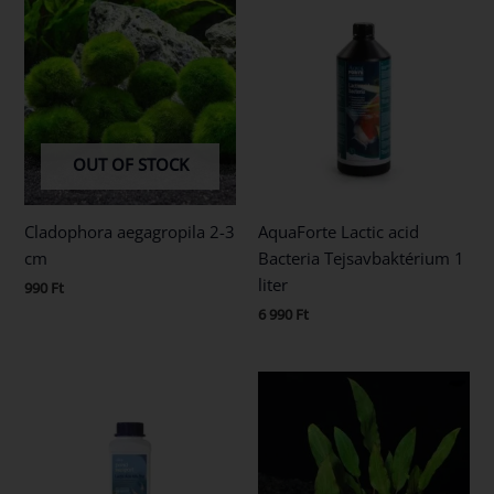
OUT OF STOCK
Cladophora aegagropila 2-3
AquaForte Lactic acid
cm
Bacteria Tejsavbaktérium 1
liter
990
Ft
6 990
Ft