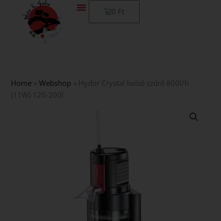
Skip
Kosár
0
Ft
to
content
Home
»
Webshop
»
Hydor Crystal belső szűrő 800l/h
(11W) 120-200l
Hydor
Crystal
belső
szűrő
800l/h
(11W)
120-
200l
mennyiség