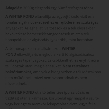
Adagolás:
3000g elegendő egy 60m³ térfogatú tóhoz
A WINTER POND
eltávolítja az egysejtű (zöld vízi) és a
fonalas algák növekedéséhez és fejlődéséhez szükséges
anyagokat. Az éghajlati változások és a téli időszakban
bekövetkező hőmérséklet-ingadozások miatt a téli
hónapokban az algásodás gyakoribb, mint korábban.
A téli hónapokban az alkalmazott
WINTER
POND
eltávolítja és megköti a kerti tó algásodásához
szükséges tápanyagokat. Ez csökkentheti és enyhítheti a
téli időszak utáni megjelenésüket.
Nem tartalmaz
baktériumokat
, amelyek a hideg vízben a téli időszakban
nem működnek, mivel nem szaporodnak és nem
növekednek.
A WINTER POND
-ot a tó téliesítése (porszívózás és
tisztítás) után alkalmazza, körülbelül egy nappal a szűrő-
vagy keringtető áramkör lekapcsolása előtt. Vigye fel a