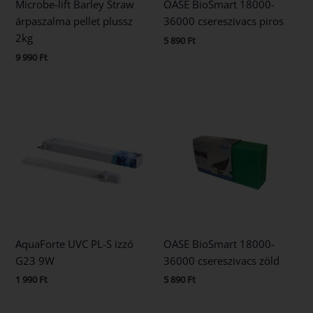
Microbe-lift Barley Straw
OASE BioSmart 18000-
árpaszalma pellet plussz
36000 csereszivacs piros
2kg
5 890
Ft
9 990
Ft
AquaForte UVC PL-S izzó
OASE BioSmart 18000-
G23 9W
36000 csereszivacs zöld
1 990
Ft
5 890
Ft