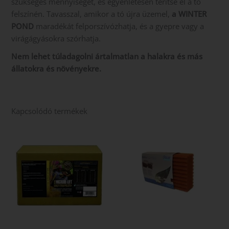
szükséges mennyiséget, és egyenletesen terítse el a tó
felszínén. Tavasszal, amikor a tó újra üzemel,
a WINTER
POND
maradékát felporszívózhatja, és a gyepre vagy a
virágágyásokra szórhatja.
Nem lehet túladagolni ártalmatlan a halakra és más
állatokra és növényekre.
Kapcsolódó termékek