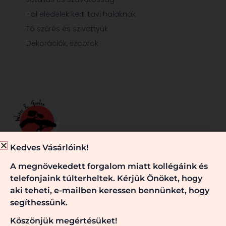
Hal eledelek kerti tavi halaknak
Tó szűrés és szivattyúk
Dekorációk, szobrok
Kedves Vásárlóink!
Minden, ami egy jól működő kerti tóhoz és/vagy kerthez
A megnövekedett forgalom miatt kollégáink és
szükséges, nálunk megtalálható. Kérje véleményünket,
telefonjaink túlterheltek. Kérjük Önöket, hogy
szaktanácsainkat! Keressen bennünket!
aki teheti, e-mailben keressen bennünket, hogy
segíthessünk.
Köszönjük megértésüket!