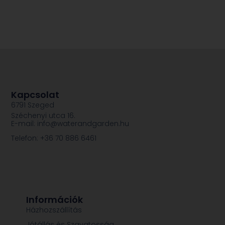
Kapcsolat
6791 Szeged
Széchenyi utca 16.
E-mail: info@waterandgarden.hu
Telefon: +36 70 886 6461
Információk
Házhozszállítás
Jótállás és Szavatosság