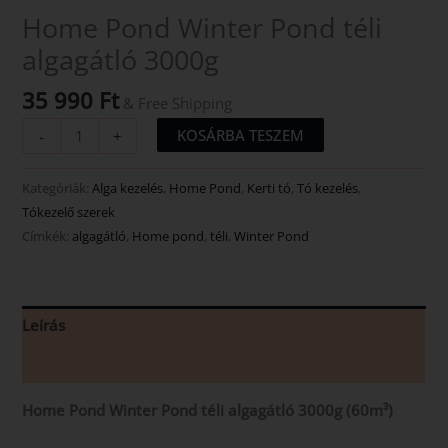
Home Pond Winter Pond téli
algagátló 3000g
35 990
Ft
& Free Shipping
KOSÁRBA TESZEM
-
+
Kategóriák:
Alga kezelés
,
Home Pond
,
Kerti tó
,
Tó kezelés
,
Tókezelő szerek
Címkék:
algagátló
,
Home pond
,
téli
,
Winter Pond
Leírás
Vélemények (0)
Home Pond Winter Pond téli algagátló 3000g (60m³)