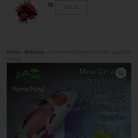
Skip
Kosár
0
Ft
to
content
Home
»
Webshop
»
Home Pond Winter Pond téli algagátló
3000g
Home
Pond
Winter
Pond
téli
algagátló
3000g
mennyiség