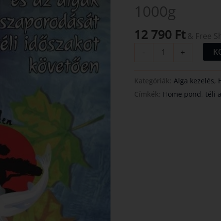
1000g
algagátló
1000g
12 790
Ft
mennyiség
& Free S
K
-
+
Kategóriák:
Alga kezelés
,
Címkék:
Home pond
,
téli 