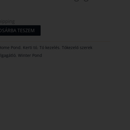
hipping
OSÁRBA TESZEM
Home Pond
,
Kerti tó
,
Tó kezelés
,
Tókezelő szerek
algagátló
,
Winter Pond