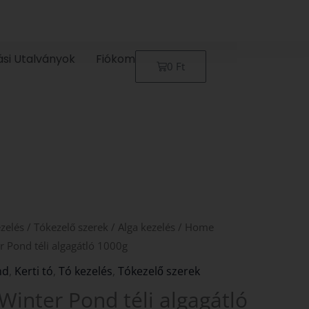
ási Utalványok
Fiókom
Kosár
0
Ft
zelés
/
Tókezelő szerek
/
Alga kezelés
/
Home
 Pond téli algagátló 1000g
nd
,
Kerti tó
,
Tó kezelés
,
Tókezelő szerek
inter Pond téli algagátló