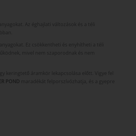
nyagokat. Az éghajlati változások és a téli
ábban.
nyagokat. Ez csökkentheti és enyhítheti a téli
 működnek, mivel nem szaporodnak és nem
agy keringtető áramkör lekapcsolása előtt. Vigye fel
ER POND
maradékát felporszívózhatja, és a gyepre