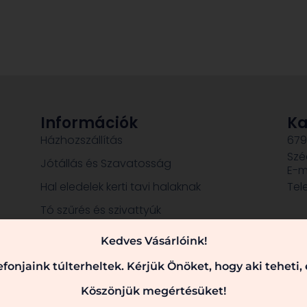
Információk
Ka
Házhozszállítás
679
Szé
Jótállás és Szavatosság
E-m
Hal eledelek kerti tavi halaknak
Tel
Tó szűrés és szivattyúk
Dekorációk, szobrok
Kedves Vásárlóink!
fonjaink túlterheltek. Kérjük Önöket, hogy aki teheti
Köszönjük megértésüket!