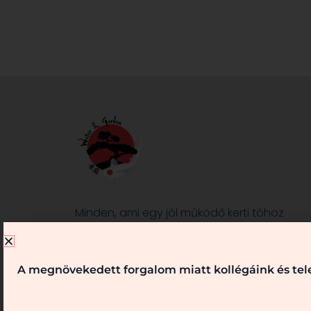
Minden, ami egy jól működő kerti tóhoz
és/vagy kerthez szükséges, nálunk
megtalálható. Kérje véleményünket,
szaktanácsainkat! Keressen bennünket!
A megnövekedett forgalom miatt kollégáink és tele