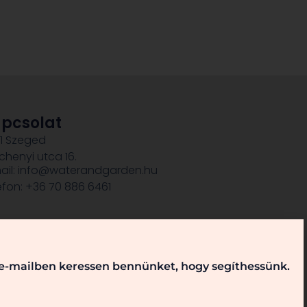
pcsolat
1 Szeged
chenyi utca 16.
ail: info@waterandgarden.hu
efon: +36 70 886 6461
, e-mailben keressen bennünket, hogy segíthessünk.