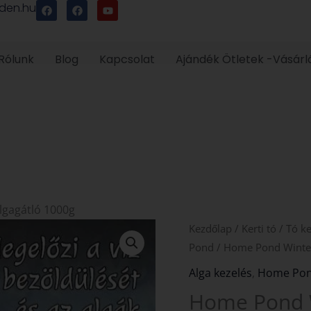
F
F
Y
den.hu
a
a
o
c
c
u
e
e
t
b
b
u
o
o
b
Rólunk
Blog
Kapcsolat
Ajándék Ötletek -Vásárl
o
o
e
k
k
lgagátló 1000g
Home
Kezdőlap
/
Kerti tó
/
Tó ke
Pond
Pond
/ Home Pond Winter
Winter
Alga kezelés
,
Home Po
Pond
Home Pond W
téli