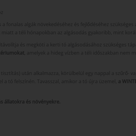
oz
) és a fonalas algák növekedéséhez és fejlődéséhez szükséges a
miatt a téli hónapokban az algásodás gyakoribb, mint kor
távolítja és megköti a kerti tó algásodásához szükséges tápa
tériumokat
, amelyek a hideg vízben a téli időszakban nem
s tisztítás) után alkalmazza, körülbelül egy nappal a szűrő- v
l a tó felszínén. Tavasszal, amikor a tó újra üzemel,
a WINT
s állatokra és növényekre.