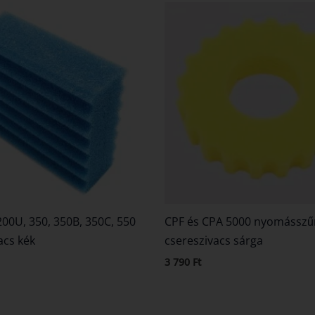
200U, 350, 350B, 350C, 550
CPF és CPA 5000 nyomásszű
acs kék
csereszivacs sárga
3 790
Ft