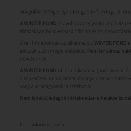
Adagolás:
1000g elegendő egy 20m³ térfogatú tóh
A WINTER POND
eltávolítja az egysejtű (zöld vízi
időszakban bekövetkező hőmérséklet-ingadozások 
A téli hónapokban az alkalmazott
WINTER POND
el
időszak utáni megjelenésüket.
Nem tartalmaz bak
növekednek.
A WINTER POND
-ot a tó téliesítése (porszívózás é
a szükséges mennyiséget, és egyenletesen terítse e
vagy a virágágyásokra szórhatja.
Nem lehet túladagolni ártalmatlan a halakra és má
Kapcsolódó termékek