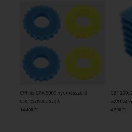
CPF és CPA 5000 nyomásszűrő
CBF 200, 
csereszivacs szett
szűrősziv
14 400
Ft
4 390
Ft