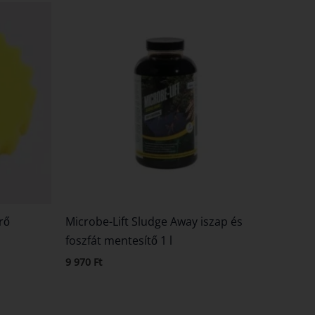
rő
Microbe-Lift Sludge Away iszap és
foszfát mentesítő 1 l
9 970
Ft