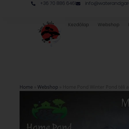
+36 70 886 6461
info@waterandgar
Skip
to
content
Kezdőlap
Webshop
Home
»
Webshop
»
Home Pond Winter Pond téli a