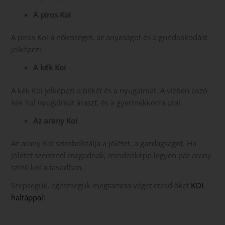
A piros Koi
A piros Koi a nőiességet, az anyaságot és a gondoskodást
jelképezi.
A kék Koi
A kék Koi jelképezi a békét és a nyugalmat. A vízben úszó
kék hal nyugalmat áraszt, és a gyermekkorra utal.
Az arany Koi
Az arany Koi szimbolizálja a jólétet, a gazdagságot. Ha
jólétet szeretnél magadnak, mindenképp legyen pár arany
színű koi a tavadban.
Szépségük, egészségük megtartása véget etesd őket
KOI
haltáppal
!