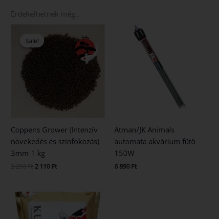
Érdekelhetnek még…
Original
Current
price
price
Sale!
Sale!
was:
is:
2
2
290 Ft.
110 Ft.
Coppens Grower (Intenzív
Atman/JK Animals
növekedés és színfokozás)
automata akvárium fűtő
3mm 1 kg
150W
2 290
Ft
2 110
Ft
6 890
Ft