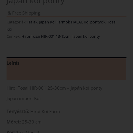
Japán koi ponty
& Free Shipping
Kategóriák:
Halak
,
Japán Koi Farmok HALAI
,
Koi pontyok
,
Tosai
Koi
Címkék:
Hiroi Tosai HIR-001 13-15cm
,
Japán koi ponty
Leírás
Vélemények (0)
Hiroi Tosai HIR-001 25-30cm – Japán koi ponty
Japán import Koi
Tenyésztő:
Hiroi Koi Farm
Méret:
25-30 cm
Kor:
1 év (Tosai)