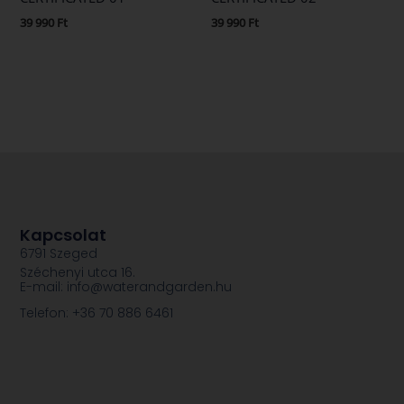
39 990
Ft
39 990
Ft
Kapcsolat
6791 Szeged
Széchenyi utca 16.
E-mail: info@waterandgarden.hu
Telefon: +36 70 886 6461