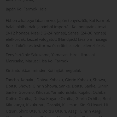
Japán Koi Farmok Halai
Ebben a kategóriában neves Japán tenyésztők, Koi Farmok
halai találhatóak. Japánból importált Koi pontyaink tosai
(0-12 hónap), Nisai (12-24 hónap), Sansai (24-36 hónap)
életkorúak, kézzel válogatott (Handpick) kiváló minőségű
Koik. Tökéletes testforma és erőteljes szín jellemzi őket.
Tenyésztőink: Sakuzame, Yamasan, Hiroi, Ikarashi,
Marusaka, Marusei, Isa Koi Farmok.
Kínálatunkban minden Koi fajtát megtalál:
Tancho, Kohaku, Doitsu Kohaku, Ginrin Kohaku, Showa,
Doitsu Showa, Ginrin Showa, Sanke, Doitsu Sanke, Ginrin
Sanke, Goromo, Kikusui, Yamatonishiki, Kujaku, Ochiba,
Doitsu Ochiba, Doitsu Kogane Ochiba, Ginrin Ochiba, Beni
Kikukuryu, Kikukuryu, Goshiki, Ki Utsuri, Kin Ki Utsuri, Hi
Utsuri, Shiro Utsuri, Doitsu Utsuri, Asagi, Ginrin Asagi,