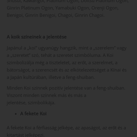
Shusui, Kawarigoi, Platinum Ogon, Doitsu Platinum Ogon,
Ginrin Platinum Ogon, Yamabuki Ogon, Orenji Ogon,
Benigoi, Ginrin Benigoi, Chagoi, Ginrin Chagoi.
A koik színeinek a jelentése
Japánul a „koi” ugyanúgy hangzik, mint a „szerelem” vagy
a „szeretet” szó, tehát a szeretet szimbóluma. A Koi
szimbolizálja még a tiszteletet, az erőt, a szerelmet, a
bátorságot, a szerencsét és az elkötelezettséget a Kínai és
a Japán kultúrában, illetve a feng-shuiban.
Minden Koi színnek pozitív jelentése van a feng-shuiban.
Viszont minden színnek más és más a
jelentése, szimbolikája.
A fekete Koi
A fekete Koi a férfiasság jelképe, az apaságot, az erőt és a
kitartást jelképezi.