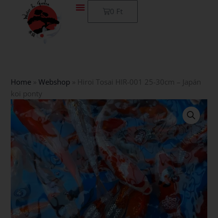
Skip
Kosár
0
Ft
to
content
Home
»
Webshop
»
Hiroi Tosai HIR-001 25-30cm – Japán
koi ponty