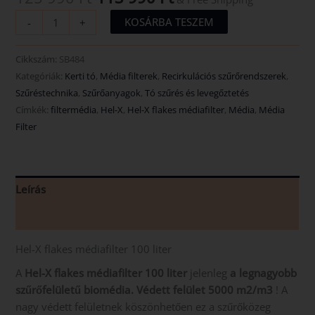
KOSÁRBA TESZEM
-
+
Cikkszám:
SB484
Kategóriák:
Kerti tó
,
Média filterek
,
Recirkulációs szűrőrendszerek
,
Szűréstechnika
,
Szűrőanyagok
,
Tó szűrés és levegőztetés
Címkék:
filtermédia
,
Hel-X
,
Hel-X flakes médiafilter
,
Média
,
Média
Filter
Leírás
Vélemények (0)
Hel-X flakes médiafilter 100 liter
A
Hel-X flakes médiafilter 100 liter
jelenleg
a legnagyobb
szűrőfelületű biomédia. Védett felület 5000 m2/m3
! A
nagy védett felületnek köszönhetően ez a szűrőközeg