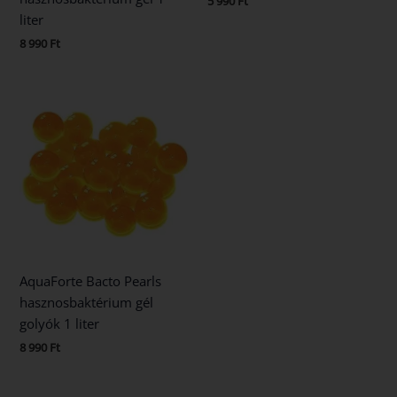
5 990
Ft
liter
8 990
Ft
AquaForte Bacto Pearls
hasznosbaktérium gél
golyók 1 liter
8 990
Ft