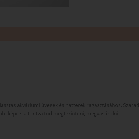
választás akváriumi üvegek és hátterek ragasztásához. Szára
bbi képre kattintva tud megtekinteni, megvásárolni.