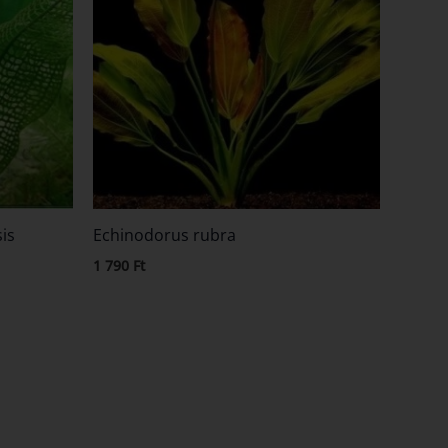
is
Echinodorus rubra
1 790
Ft