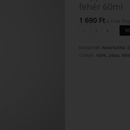
fehér 60ml
60ml
mennyiség
1 690
Ft
& Free Shi
K
-
+
Kategóriák:
Akvarisztika
,
E
Címkék:
100%
,
24óra
,
feh