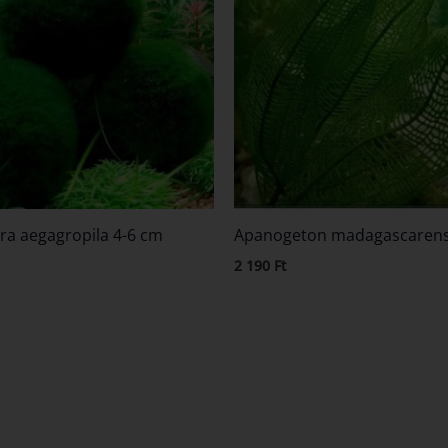
ra aegagropila 4-6 cm
Apanogeton madagascarens
2 190
Ft