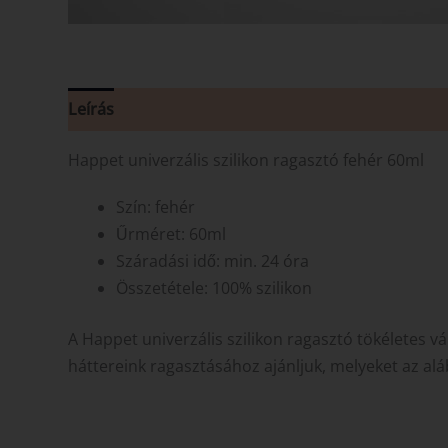
Leírás
Vélemények (0)
Happet univerzális szilikon ragasztó fehér 60ml
Szín: fehér
Űrméret: 60ml
Száradási idő: min. 24 óra
Összetétele: 100% szilikon
A Happet univerzális szilikon ragasztó tökéletes 
háttereink ragasztásához ajánljuk, melyeket az alá