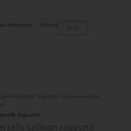
ási Utalványok
Fiókom
Kosár
0
Ft
Egyéb kiegészítők
/
Ragasztók
/ Happet univerzális
0ml
észítők
,
Ragasztók
rzális szilikon ragasztó