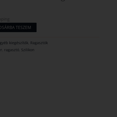
pping
OSÁRBA TESZEM
gyéb kiegészítők
,
Ragasztók
ér
,
ragasztó
,
Szilikon