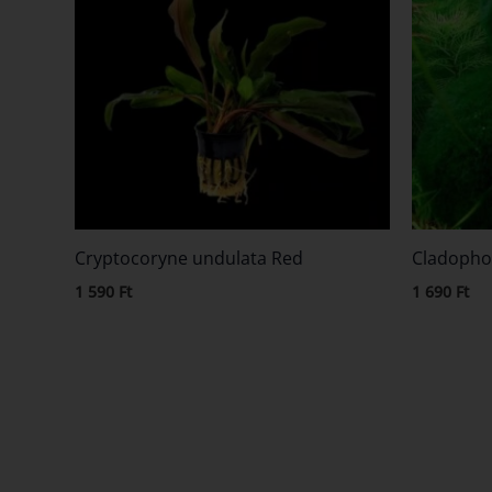
Cryptocoryne undulata Red
Cladopho
1 590
Ft
1 690
Ft