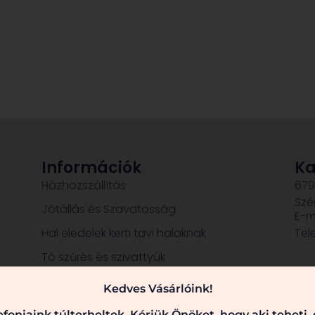
Információk
Ka
Házhozszállítás
679
Szé
Jótállás és Szavatosság
E-m
Hal eledelek kerti tavi halaknak
Tel
Tó szűrés és szivattyúk
Dekorációk, szobrok
Kedves Vásárlóink!
fonjaink túlterheltek. Kérjük Önöket, hogy aki teheti