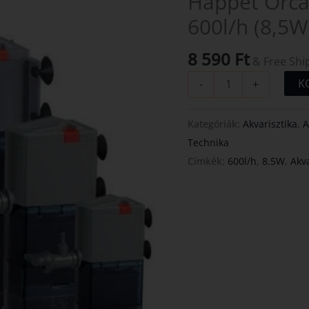
Happet Orca
szűrő
600l/h (8,5W
600l/h
(8,5W)
8 590
Ft
& Free Shi
250l
K
-
+
mennyiség
Kategóriák:
Akvarisztika
,
A
Technika
Címkék:
600l/h
,
8.5W
,
Akva