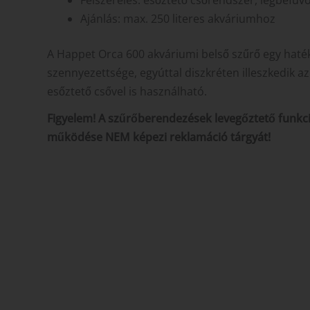
Ajánlás: max. 250 literes akváriumhoz
A Happet Orca 600 akváriumi belső szűrő egy haték
szennyezettsége, egyúttal diszkréten illeszkedik az
esőztető csővel is használható.
Figyelem! A szűrőberendezések levegőztető funkció
működése NEM képezi reklamáció tárgyát!