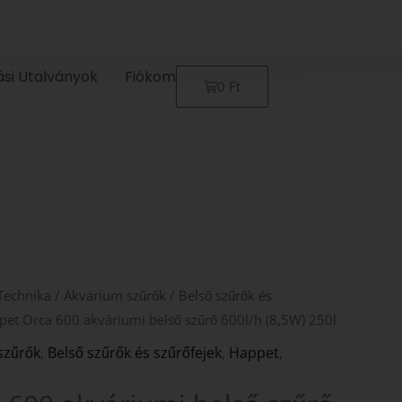
ási Utalványok
Fiókom
Kosár
0
Ft
Technika
/
Akvárium szűrők
/
Belső szűrők és
pet Orca 600 akváriumi belső szűrő 600l/h (8,5W) 250l
szűrők
,
Belső szűrők és szűrőfejek
,
Happet
,