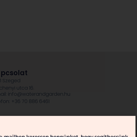
pcsolat
1 Szeged
chenyi utca 16.
ail: info@waterandgarden.hu
efon: +36 70 886 6461
, e-mailben keressen bennünket, hogy segíthessünk.