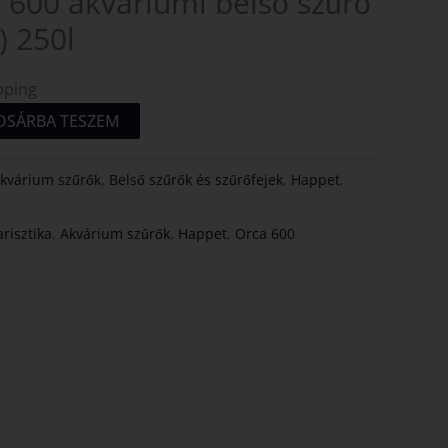
 600 akváriumi belső szűrő
) 250l
pping
OSÁRBA TESZEM
kvárium szűrők
,
Belső szűrők és szűrőfejek
,
Happet
,
risztika
,
Akvárium szűrők
,
Happet
,
Orca 600