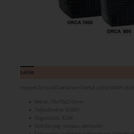
Leírás
Vélemények (0)
Happet Orca 600 akváriumi belső szűrő 600l/h (8,5
Méret: 75x70x210mm
Teljesítmény: 600l/h
Fogyasztás: 8,5W
Szűrőanyag: szivacs, aktívszén
Felszerelés: esőztető csőrendszer, légbefúvó