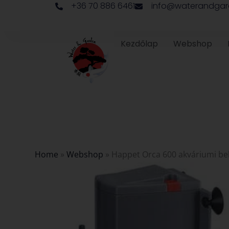
+36 70 886 6461
info@waterandgar
Skip
to
content
Kezdőlap
Webshop
Home
»
Webshop
»
Happet Orca 600 akváriumi bel