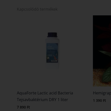
Kapcsolódó termékek
AquaForte Lactic acid Bacteria
Hemigrap
Tejsavbaktérium DRY 1 liter
1 390
Ft
7 890
Ft