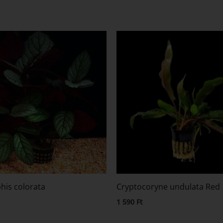
his colorata
Cryptocoryne undulata Red
1 590
Ft