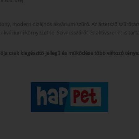
ony, modern dizájnos akvárium szűrő. Az áttetsző szűrőtart
 akváriumi környezetbe. Szivacsszűrőt és aktívszenet is tart
ja csak kiegészítő jellegű és működése több változó tényez