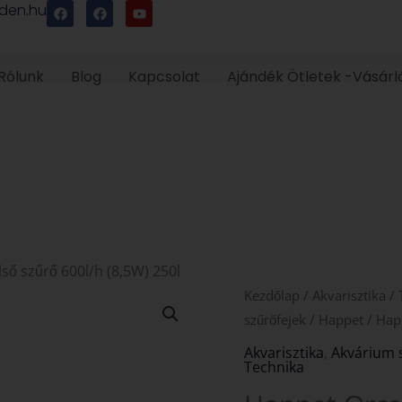
F
F
Y
den.hu
a
a
o
c
c
u
e
e
t
b
b
u
o
o
b
Rólunk
Blog
Kapcsolat
Ajándék Ötletek -Vásárl
o
o
e
k
k
ső szűrő 600l/h (8,5W) 250l
Happet
Kezdőlap
/
Akvarisztika
/
Orca
szűrőfejek
/
Happet
/ Hap
600
Akvarisztika
,
Akvárium 
Technika
akváriumi
belső