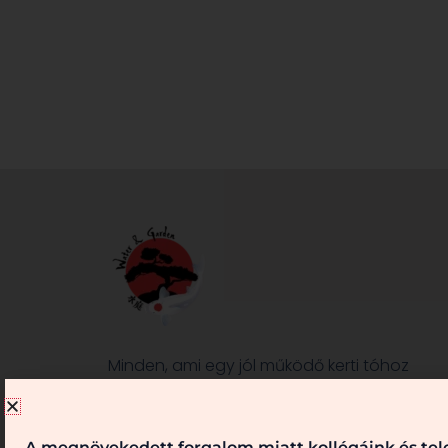
Minden, ami egy jól működő kerti tóhoz
és/vagy kerthez szükséges, nálunk
megtalálható. Kérje véleményünket,
szaktanácsainkat! Keressen bennünket!
A megnövekedett forgalom miatt kollégáink és tele