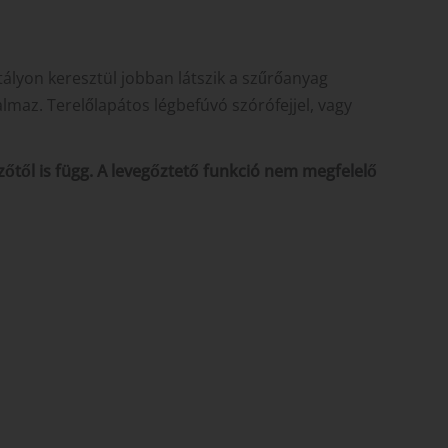
ályon keresztül jobban látszik a szűrőanyag
almaz. Terelőlapátos légbefúvó szórófejjel, vagy
őtől is függ. A levegőztető funkció nem megfelelő