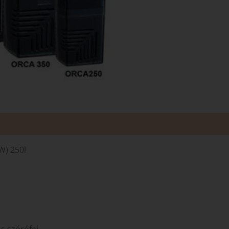
W) 250l
s szórófej