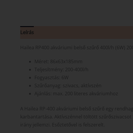
Leírás
Vélemények (0)
Hailea RP400 akváriumi belső szűrő 400l/h (6W) 20
Méret: 86x63x185mm
Teljesítmény: 200-400l/h
Fogyasztás: 6W
Szűrőanyag: szivacs, aktívszén
Ajánlás: max. 200 literes akváriumhoz
A Hailea RP-400 akváriumi belső szűrő egy rendhagy
karbantartása. Aktívszénnel töltött szűrőszivacsot 
irány jellemzi. Esőztetővel is felszerelt.