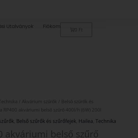
ási Utalványok
Fiókom
Kosár
0
Ft
Technika
/
Akvárium szűrők
/
Belső szűrők és
ea RP400 akváriumi belső szűrő 400l/h (6W) 200l
szűrők
,
Belső szűrők és szűrőfejek
,
Hailea
,
Technika
 akváriumi belső szűrő