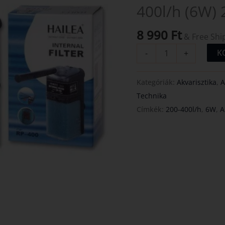
400l/h (6W) 
400l/h
(6W)
8 990
Ft
200l
& Free Shi
mennyiség
K
-
+
Kategóriák:
Akvarisztika
,
A
Technika
Címkék:
200-400l/h
,
6W
,
A