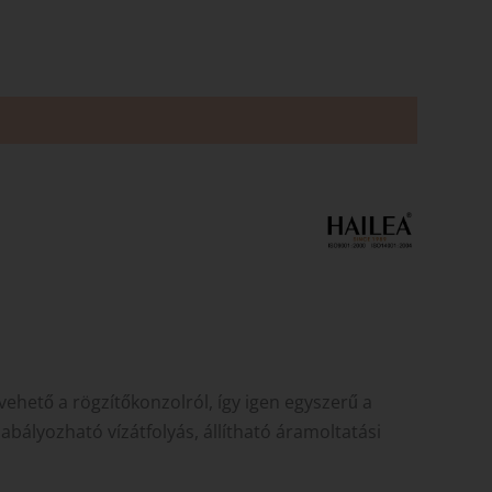
ehető a rögzítőkonzolról, így igen egyszerű a
abályozható vízátfolyás, állítható áramoltatási