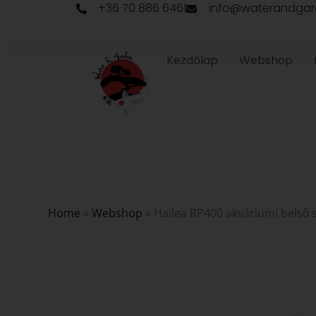
+36 70 886 6461
info@waterandgar
Skip
to
content
Kezdőlap
Webshop
Home
»
Webshop
»
Hailea RP400 akváriumi belső s