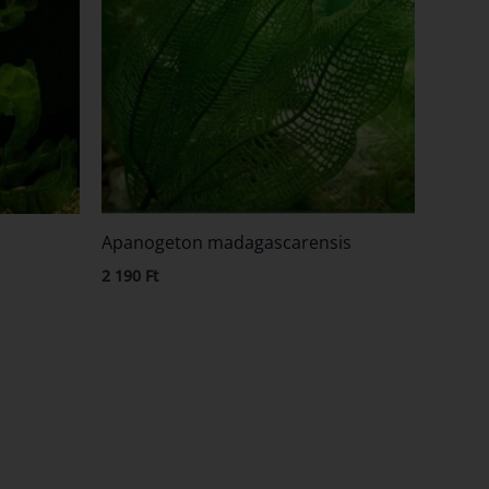
Apanogeton madagascarensis
2 190
Ft