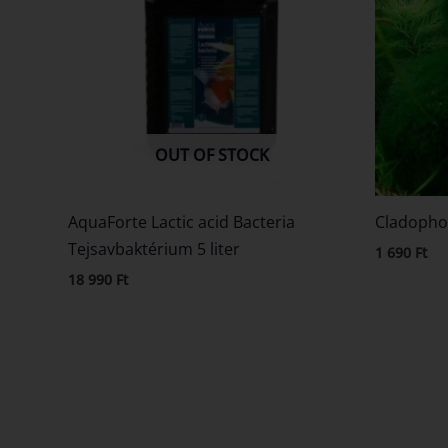
OUT OF STOCK
AquaForte Lactic acid Bacteria
Cladopho
Tejsavbaktérium 5 liter
1 690
Ft
18 990
Ft