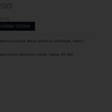
200l
pping
OSÁRBA TESZEM
kvárium szűrők
,
Belső szűrők és szűrőfejek
,
Hailea
,
kvarisztika
,
Akvárium szűrők
,
Hailea
,
RP-400