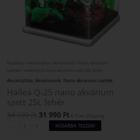
Kezdőlap
/
Akvarisztika
/
Akváriumok
/
Nano akvárium
szettek
/ Hailea Q-25 nano akvárium szett 25L fehér
Akvarisztika
,
Akváriumok
,
Nano akvárium szettek
Hailea Q-25 nano akvárium
szett 25L fehér
34 100
Ft
31 990
Ft
& Free Shipping
KOSÁRBA TESZEM
-
+