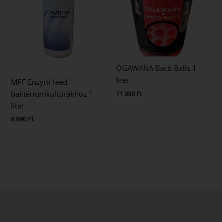
OGAWANA Bacti Balls 1
liter
MPF Enzym feed
baktériumkultúrákhoz 1
11 990
Ft
liter
8 990
Ft