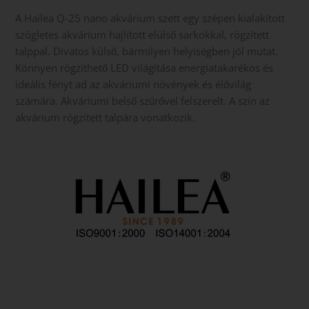
A Hailea Q-25 nano akvárium szett egy szépen kialakított
szögletes akvárium hajlított elülső sarkokkal, rögzített
talppal. Divatos külső, bármilyen helyiségben jól mutat.
Könnyen rögzíthető LED világítása energiatakarékos és
ideális fényt ad az akváriumi növények és élővilág
számára. Akváriumi belső szűrővel felszerelt. A szín az
akvárium rögzített talpára vonatkozik.