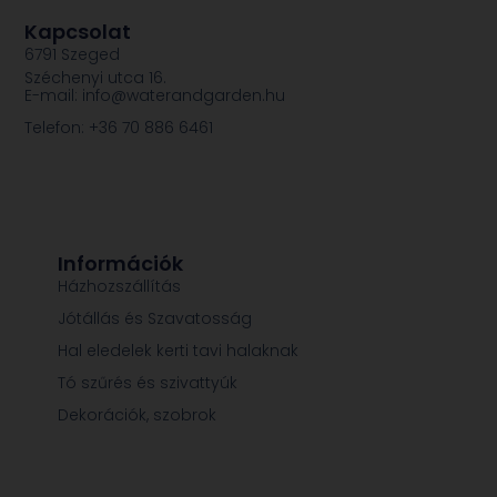
Kapcsolat
6791 Szeged
Széchenyi utca 16.
E-mail: info@waterandgarden.hu
Telefon: +36 70 886 6461
Információk
Házhozszállítás
Jótállás és Szavatosság
Hal eledelek kerti tavi halaknak
Tó szűrés és szivattyúk
Dekorációk, szobrok