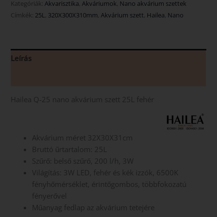
Kategóriák:
Akvarisztika
,
Akváriumok
,
Nano akvárium szettek
Címkék:
25L
,
320X300X310mm
,
Akvárium szett
,
Hailea
,
Nano
Leírás
Vélemények (0)
Hailea Q-25 nano akvárium szett 25L fehér
Akvárium méret 32X30X31cm
Bruttó űrtartalom: 25L
Szűrő: belső szűrő, 200 l/h, 3W
Világítás: 3W LED, fehér és kék izzók, 6500K
fényhőmérséklet, érintőgombos, többfokozatú
fényerővel
Műanyag fedlap az akvárium tetejére