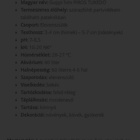
Magyar név:
Guppi hím PIROS TUXEDO
Természetes élőhely:
szárazföldi partvidékein
található patakokban
Csoport:
Elevenszülők
Testhossz:
3-4 cm (hímek) – 5-7 cm (nőstények)
pH:
7-8,5
kH:
10-20 NK°
Hőmérséklet:
20-27 °C
Akvárium:
40 liter
Halnépesség:
60 literre 4-6 hal
Szaporodás:
elevenszülő
Viselkedés:
békés
Tartózkodása:
felső réteg
Táplálkozás:
mindenevő
Tartása:
könnyű
Dekoráció:
növények, kövek, gyökerek