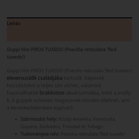
Leírás
Vélemények (0)
Guppi hím PIROS TUXEDO (Poecilia reticulata ’Red
tuxedo’)
Guppi hím PIROS TUXEDO (Poecilia reticulata ’Red tuxedo’)
elevenszülők családjába
tartozik. Képesek
hozzászokni a teljes sós vízhez, valamint
használhatók
brakkvizes
akváriumokba, mint a molly-
k. A guppik szívesen megesznek minden élelmet, ami
a kereskedelemben kapható.
Származási hely:
Közép-Amerika; Venezuela,
Guyana, Barbados, Trinidad és Tobago
Tudományos név:
Poecilia reticulata ’Red tuxedo’