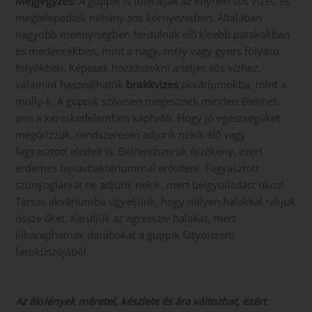
Megjegyzés:
A guppik is tolerálják az enyhén sós vizet, és
megtelepedtek néhány sós környezetben. Általában
nagyobb mennyiségben fordulnak elő kisebb patakokban
és medencékben, mint a nagy, mély vagy gyors folyású
folyókban. Képesek hozzászokni a teljes sós vízhez,
valamint használhatók
brakkvizes
akváriumokba, mint a
molly-k. A guppik szívesen megesznek minden élelmet,
ami a kereskedelemben kapható. Hogy jó egészségüket
megőrizzük, rendszeresen adjunk nekik élő vagy
fagyasztott eledelt is. Bélrendszerük érzékeny, ezért
érdemes tejsavbaktériummal erősíteni. Fagyasztott
szúnyoglárvát ne adjunk nekik, mert bélgyulladást okoz!
Társas akváriumba ügyeljünk, hogy milyen halakkal rakjuk
össze őket. Kerüljük az agresszív halakat, mert
kiharaphatnak darabokat a guppik fátyolszerű
farokúszójából.
Az élőlények méretei, készlete és ára változhat, ezért