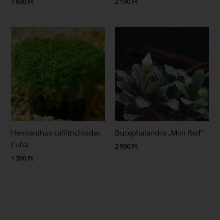
1 690
Ft
2 190
Ft
Hemianthus callitrichoides
Bucephalandra „Mini Red”
Cuba
2 990
Ft
1 390
Ft