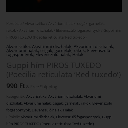
Kezdőlap
/
Akvarisztika
/
Akváriumi halak, csigák, garnélák,
rákok
/
Akváriumi díszhalak
/
Elevenszülő fogaspontyok
/ Guppi hím
PIROS TUXEDO (Poecilia reticulata ’Red tuxedo’)
Akvarisztika
,
Akváriumi díszhalak
,
Akváriumi díszhalak
,
Akváriumi halak, csigák, garnélák, rákok
,
Elevenszülő
fogaspontyok
,
Elevenszülő halak
,
Halak
Guppi hím PIROS TUXEDO
(Poecilia reticulata ’Red tuxedo’)
990
Ft
& Free Shipping
Kategóriák:
Akvarisztika
,
Akváriumi díszhalak
,
Akváriumi
díszhalak
,
Akváriumi halak, csigák, garnélák, rákok
,
Elevenszülő
fogaspontyok
,
Elevenszülő halak
,
Halak
Címkék:
Akváriumi díszhalak
,
Elevenszülő fogaspontyok
,
Guppi
hím PIROS TUXEDO (Poecilia reticulata ’Red tuxedo’)