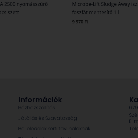
PA 2500 nyomásszűrő
Microbe-Lift Sludge Away isz
acs szett
foszfát mentesítő 1 l
9 970
Ft
Információk
Ka
Házhozszállítás
679
Szé
Jótállás és Szavatosság
E-m
Hal eledelek kerti tavi halaknak
Tel