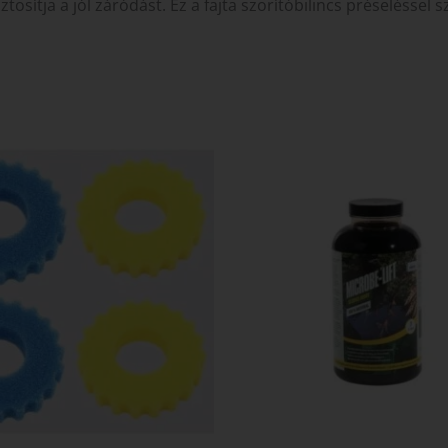
ztosítja a jól záródást. Ez a fajta szorítóbilincs préseléssel