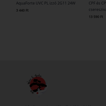
AquaForte UVC PL izzó 2G11 24W
CPF és C
cseresziv
3 440
Ft
13 590
Ft