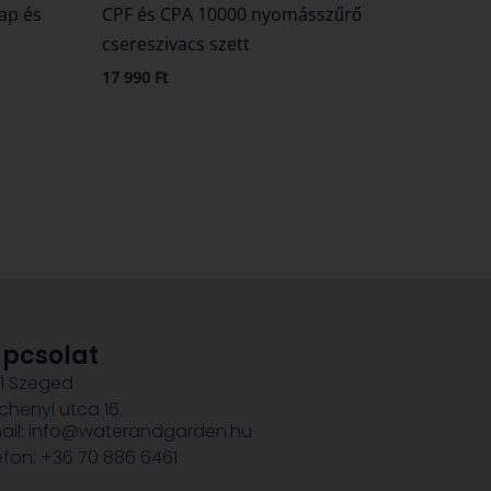
ap és
CPF és CPA 10000 nyomásszűrő
csereszivacs szett
17 990
Ft
pcsolat
1 Szeged
chenyi utca 16.
ail: info@waterandgarden.hu
efon: +36 70 886 6461