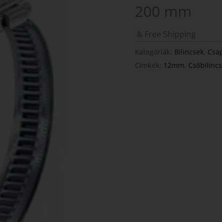
200 mm
& Free Shipping
Kategóriák:
Bilincsek
,
Csap
Címkék:
12mm
,
Csőbilinc