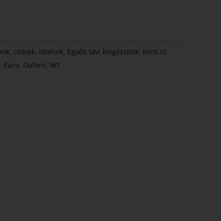
ok, csövek, idomok
,
Egyéb tavi kiegészítők
,
Kerti tó
s
,
Euro
,
Gufero
,
W1