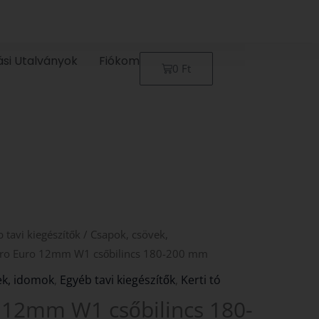
ási Utalványok
Fiókom
Kosár
0
Ft
 tavi kiegészítők
/
Csapok, csövek,
ro Euro 12mm W1 csőbilincs 180-200 mm
ek, idomok
,
Egyéb tavi kiegészítők
,
Kerti tó
 12mm W1 csőbilincs 180-