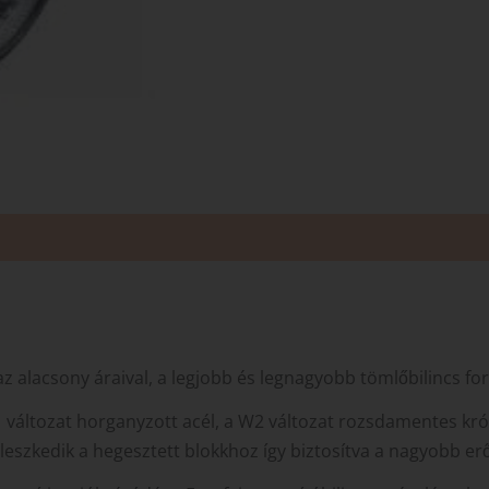
az alacsony áraival, a legjobb és legnagyobb tömlőbilincs f
 változat horganyzott acél, a W2 változat rozsdamentes k
lleszkedik a hegesztett blokkhoz így biztosítva a nagyobb er