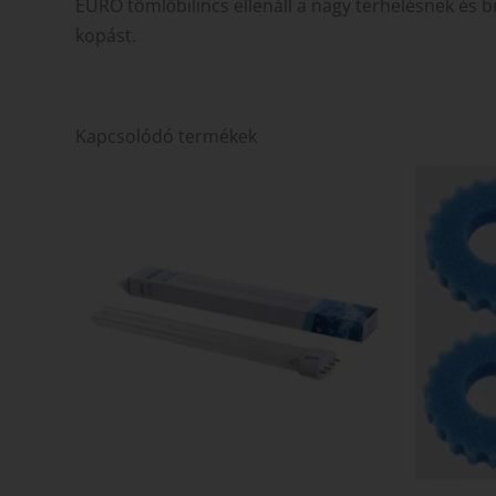
EURO tömlőbilincs ellenáll a nagy terhelésnek és bi
kopást.
Kapcsolódó termékek