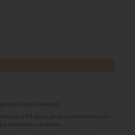
orgalmazók közé emelkedett.
rómacél és a W4 verzió, amely rozsdamentes króm-
őt a tömlőbilincs zárásához.