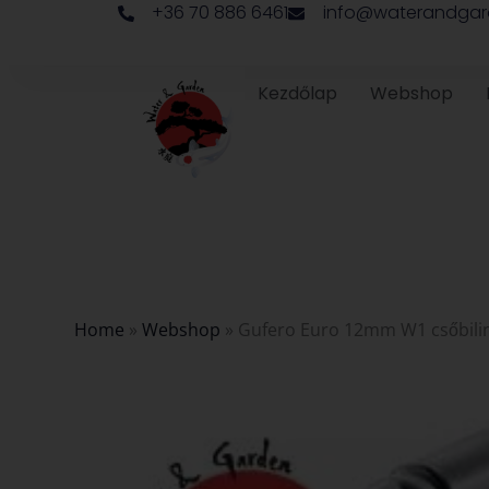
+36 70 886 6461
info@waterandgar
Skip
to
content
Kezdőlap
Webshop
Home
»
Webshop
»
Gufero Euro 12mm W1 csőbili