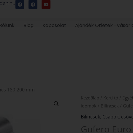
F
F
Y
den.hu
a
a
o
c
c
u
e
e
t
b
b
u
o
o
b
Rólunk
Blog
Kapcsolat
Ajándék Ötletek -Vásárl
o
o
e
k
k
ncs 180-200 mm
Kezdőlap
/
Kerti tó
/
Egyéb
idomok
/
Bilincsek
/ Gufe
Bilincsek
,
Csapok, csöv
Gufero Euro