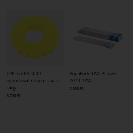
CPF és CPA 5000
AquaForte UVC PL izzó
nyomásszűrő csereszivacs
2G11 18W
sárga
2 590
Ft
3 790
Ft