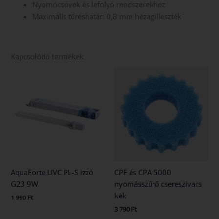
Nyomócsövek és lefolyó rendszerekhez
Maximális tűréshatár: 0,8 mm hézagilleszték
Kapcsolódó termékek
AquaForte UVC PL-S izzó
CPF és CPA 5000
G23 9W
nyomásszűrő csereszivacs
kék
1 990
Ft
3 790
Ft