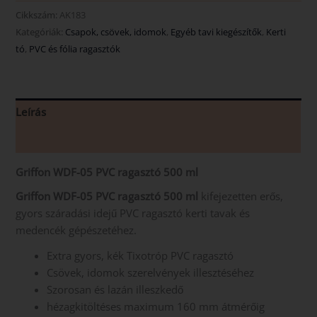
Cikkszám:
AK183
Kategóriák:
Csapok, csövek, idomok
,
Egyéb tavi kiegészítők
,
Kerti
tó
,
PVC és fólia ragasztók
Leírás
Vélemények (0)
Griffon WDF-05 PVC ragasztó 500 ml
Griffon WDF-05 PVC ragasztó 500 ml
kifejezetten erős,
gyors száradási idejű PVC ragasztó kerti tavak és
medencék gépészetéhez.
Extra gyors, kék Tixotróp PVC ragasztó
Csövek, idomok szerelvények illesztéséhez
Szorosan és lazán illeszkedő
hézagkitöltéses maximum 160 mm átmérőig