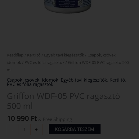
Kezdőlap
/
Kerti tó
/
Egyéb tavi kiegészítők
/
Csapok, csövek,
idomok
/
PVC és fólia ragasztók
/ Griffon WDF-05 PVC ragasztó 500
ml
Csapok, csövek, idomok
,
Egyéb tavi kiegészítők
,
Kerti tó
,
PVC és fólia ragasztók
Griffon WDF-05 PVC ragasztó
500 ml
10 990
Ft
& Free Shipping
KOSÁRBA TESZEM
-
+