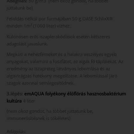
Adagolás:
50 g/m3 (nem okoz gondot, ha többet
juttatunk be)
Feloldás nélkül por formájában 50 g OASE SchlixX®
minden 1m³ (1000 liter) vízhez.
Különösen erős iszaplerakódások esetén kétszeres
adagolást javaslunk.
Megköti a nehézfémeket és a halakra veszélyes egyéb
anyagokat, valamint a foszfátot, az algák fő táplálékát. Az
eredmény az iszapréteg látványos lebomlása és az
algavirágzás hatékony megelőzése. A lebomlással járó
szagok azonnal semlegesítődnek.
3.lépés:
emAQUA folyékony élőflórás hasznosbaktérium
kultúra
4 liter
(nem okoz gondot, ha többet juttatunk be,
immunerősítésnek is tökéletes)
Adagolás: