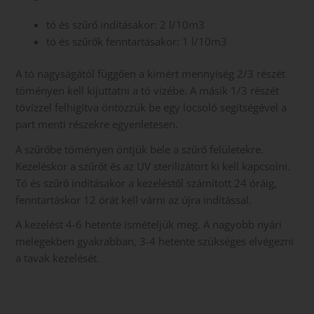
tó és szűrő indításakor: 2 l/10m3
tó és szűrők fenntartásakor: 1 l/10m3
A tó nagyságától függően a kimért mennyiség 2/3 részét
töményen kell kijuttatni a tó vizébe. A másik 1/3 részét
tóvízzel felhígítva öntözzük be egy locsoló segítségével a
part menti részekre egyenletesen.
A szűrőbe töményen öntjük bele a szűrő felületekre.
Kezeléskor a szűrőt és az UV sterilizátort ki kell kapcsolni.
Tó és szűrő indításakor a kezeléstől számított 24 óráig,
fenntartáskor 12 órát kell várni az újra indítással.
A kezelést 4-6 hetente ismételjük meg. A nagyobb nyári
melegekben gyakrabban, 3-4 hetente szükséges elvégezni
a tavak kezelését.