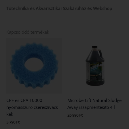
Tótechnika és Akvarisztikai Szakáruház és Webshop
Kapcsolódó termékek
CPF és CPA 10000
Microbe-Lift Natural Sludge
nyomásszűrő csereszivacs
Away iszapmentesítő 4 l
kék
26 990
Ft
3 790
Ft