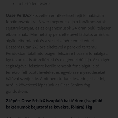
tó fertőtlenítésére
Oase PeriDox
közvetlen érintkezéssel fejti ki hatását a
fonálmoszatokra. A szer megroncsolja a fonálmoszatok
sejtstruktúráját, és az organizmusok 24 órán belül teljesen
elbomlanak. Már néhány perc elteltével látható, amint az
algák felbomlanak és a víz felszínére emelkednek.
Beszórás után 2-3 óra elteltével a peroxid tartamú
Peridoxban található oxigén felszínre hozza a fonalalgát.
Igy tavunkat is átszellőzteti és oxigénnel dúsítja. Az oxigén
segítségével felszínre került roncsolt fonalalgát, a tó
fenékről felhozott leveleket és egyéb szennyeződéseket
hálóval szedjük le. Amit nem tudunk leszedni, kiszedni,
arról a következő lépésünk az Oase Schlixx fog
gondoskoni.
2.lépés:
Oase SchlixX iszapfaló baktérium (iszapfaló
baktériumok bejuttatása kövekre, fóliára) 1kg