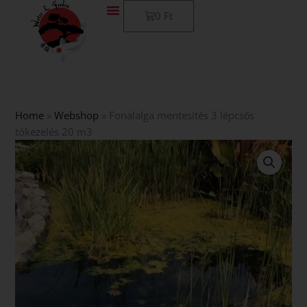
Skip
Kosár
0
Ft
to
content
Home
»
Webshop
»
Fonalalga mentesítés 3 lépcsős
tókezelés 20 m3
Fonalalga
mentesítés
3
lépcsős
tókezelés
20
m3
mennyiség