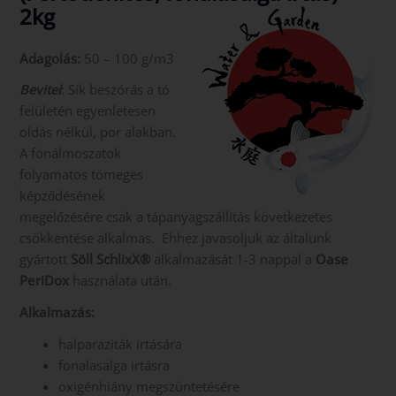
2kg
Adagolás:
50 – 100 g/m3
Bevitel
: Sík beszórás a tó
felületén egyenletesen
oldás nélkül, por alakban.
A fonálmoszatok
folyamatos tömeges
képződésének
megelőzésére csak a tápanyagszállítás következetes
csökkentése alkalmas. Ehhez javasoljuk az általunk
gyártott
Söll SchlixX®
alkalmazását 1-3 nappal a
Oase
PeriDox
használata után.
Alkalmazás:
halparaziták irtására
fonalasalga irtásra
oxigénhiány megszüntetésére