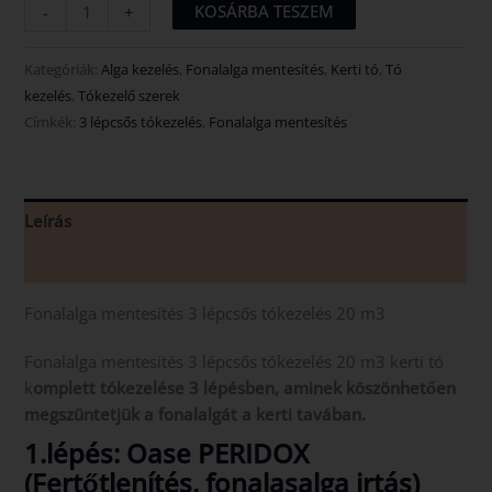
KOSÁRBA TESZEM
-
+
Kategóriák:
Alga kezelés
,
Fonalalga mentesítés
,
Kerti tó
,
Tó
kezelés
,
Tókezelő szerek
Címkék:
3 lépcsős tókezelés
,
Fonalalga mentesítés
Leírás
Vélemények (0)
Fonalalga mentesítés 3 lépcsős tókezelés 20 m3
Fonalalga mentesítés 3 lépcsős tókezelés 20 m3 kerti tó
k
omplett tókezelése 3 lépésben, aminek köszönhetően
megszüntetjük a fonalalgát a kerti tavában.
1.lépés:
Oase PERIDOX
(Fertőtlenítés, fonalasalga irtás)