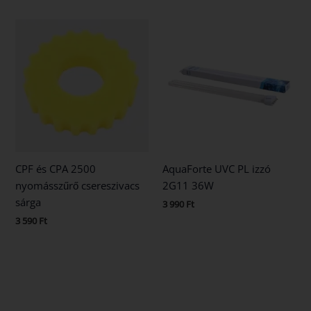
CPF és CPA 2500
AquaForte UVC PL izzó
nyomásszűrő csereszivacs
2G11 36W
sárga
3 990
Ft
3 590
Ft